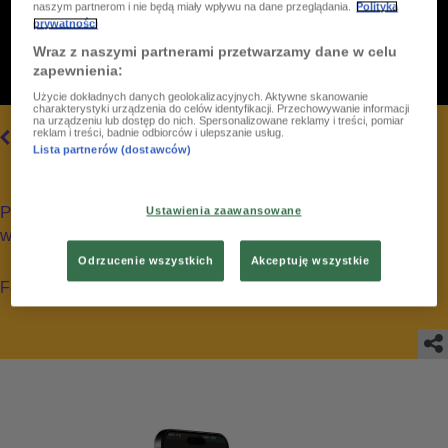
naszym partnerom i nie będą miały wpływu na dane przeglądania.
Polityka
prywatności
Wraz z naszymi partnerami przetwarzamy dane w celu
zapewnienia:
Użycie dokładnych danych geolokalizacyjnych. Aktywne skanowanie
charakterystyki urządzenia do celów identyfikacji. Przechowywanie informacji
na urządzeniu lub dostęp do nich. Spersonalizowane reklamy i treści, pomiar
6
/
21
reklam i treści, badnie odbiorców i ulepszanie usług.
WSZYSTKIE
Lista partnerów (dostawców)
Polskie Radio Dzieciom podczas akcji "Z głową w górach"
Ustawienia zaawansowane
w Wiśle_12-13 stycznia 2024
Odrzucenie wszystkich
Akceptuję wszystkie
Foto: PR