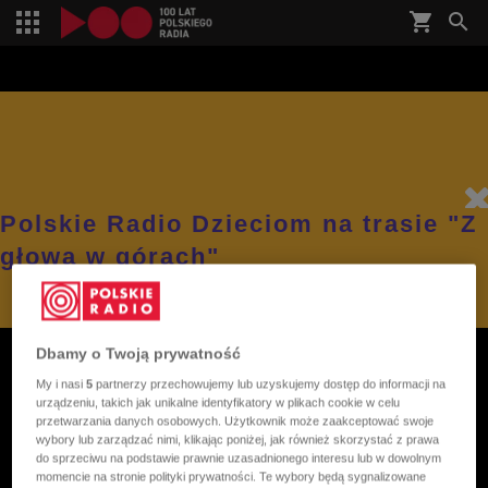
shopping_cart


Polskie Radio Dzieciom na trasie "Z
głową w górach"
Dbamy o Twoją prywatność
My i nasi
5
partnerzy przechowujemy lub uzyskujemy dostęp do informacji na
urządzeniu, takich jak unikalne identyfikatory w plikach cookie w celu
przetwarzania danych osobowych. Użytkownik może zaakceptować swoje
wybory lub zarządzać nimi, klikając poniżej, jak również skorzystać z prawa
do sprzeciwu na podstawie prawnie uzasadnionego interesu lub w dowolnym
momencie na stronie polityki prywatności. Te wybory będą sygnalizowane