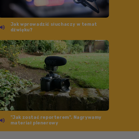
Jak wprowadzić słuchaczy w temat
dźwięku?
"Jak zostać reporterem". Nagrywamy
materiał plenerowy