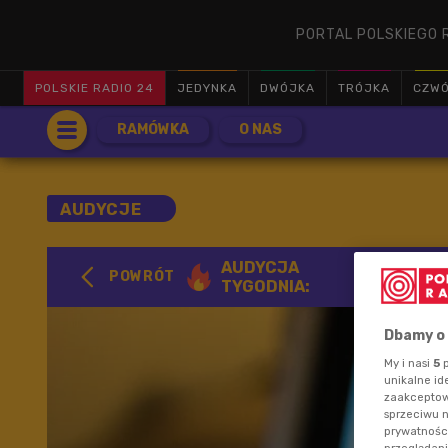
PORTAL POLSKIEGO 
POLSKIE RADIO 24
JEDYNKA
DWÓJKA
TRÓJKA
CZW
RAMÓWKA
O NAS
AUDYCJE
Grzego
AUDYCJA
POWRÓT
TYGODNIA:
Dziec
Dbamy o
My i nasi
5
p
unikalne id
zaakceptowa
sprzeciwu 
prywatnośc