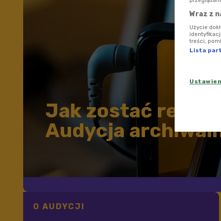
przeglądani
Wraz z n
Użycie dok
identyfikac
treści, pom
Lista par
Ustawie
Jak zostać repor
Audycja archiwal
O AUDYCJI