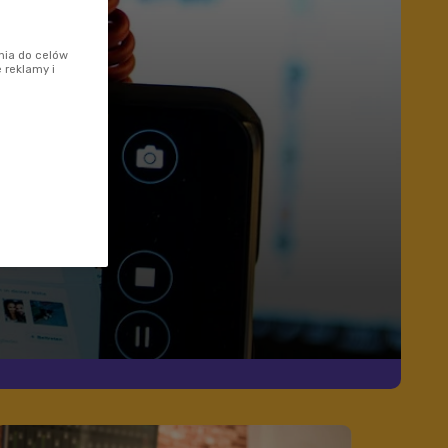
nia do celów
 reklamy i