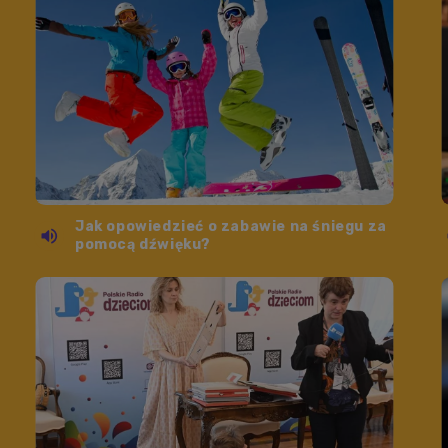
Jak opowiedzieć o zabawie na śniegu za
pomocą dźwięku?