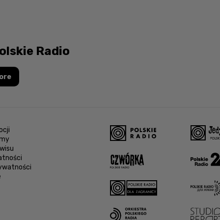
olskie Radio
ore
cji
amy
wisu
atności
rywatności
e