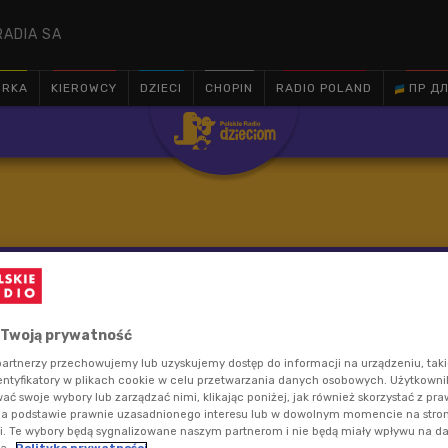
RADIA SA
ÓRKA
KIEROWCY
DZIECI
CHOPIN
RADIO POLAND
ПР ДЛ

rz Wacławek twórca filmu "Chłopiec na krańcach świa
iom
 Twoją prywatność
artnerzy przechowujemy lub uzyskujemy dostęp do informacji na urządzeniu, taki
entyfikatory w plikach cookie w celu przetwarzania danych osobowych. Użytkown
ć swoje wybory lub zarządzać nimi, klikając poniżej, jak również skorzystać z pr
na podstawie prawnie uzasadnionego interesu lub w dowolnym momencie na stroni
i. Te wybory będą sygnalizowane naszym partnerom i nie będą miały wpływu na d