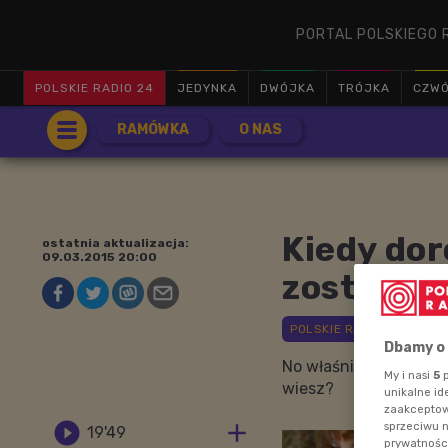
PORTAL POLSKIEGO 
POLSKIE RADIO 24
JEDYNKA
DWÓJKA
TRÓJKA
CZW
RAMÓWKA
O NAS
Kiedy do
ostatnia aktualizacja:
09.03.2015 20:00
zostać...
Dbamy o
No właśnie... Kim chc
My i nasi
5
p
wiesz?
unikalne id
zaakceptowa


sprzeciwu 
19'49
prywatnośc