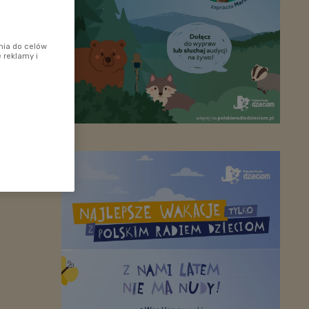
nia do celów
 reklamy i