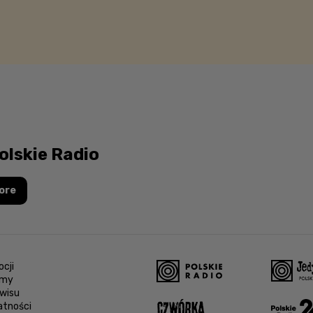
olskie Radio
ore
cji
amy
wisu
atności