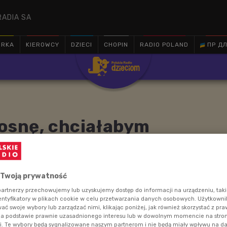
RADIA SA
ÓRKA
KIEROWCY
DZIECI
CHOPIN
RADIO POLAND
ПР ДЛ

rosnę, chciałabym
 Twoją prywatność
iałbyś/chciałabyś zostać kiedy dorośniesz? Czy już
artnerzy przechowujemy lub uzyskujemy dostęp do informacji na urządzeniu, taki
entyfikatory w plikach cookie w celu przetwarzania danych osobowych. Użytkown
ć swoje wybory lub zarządzać nimi, klikając poniżej, jak również skorzystać z pr
na podstawie prawnie uzasadnionego interesu lub w dowolnym momencie na stroni
i. Te wybory będą sygnalizowane naszym partnerom i nie będą miały wpływu na d