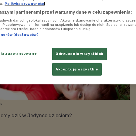
a.
Polityka prywatności
aszymi partnerami przetwarzamy dane w celu zapewnienia:
ładnych danych geolokalizacyjnych. Aktywne skanowanie charakterystyki urządze
ji. Przechowywanie informacji na urządzeniu lub dostęp do nich. Spersonalizowane
iar reklam i treści, badnie odbiorców i ulepszanie usług.
tnerów (dostawców)
nia zaawansowane
Odrzucenie wszystkich
Akceptuję wszystkie
ws
iemy dziś w Jedynce dzieciom?