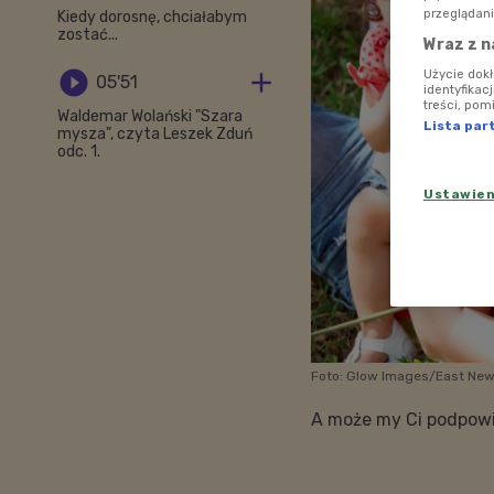
przeglądani
Kiedy dorosnę, chciałabym
zostać...
Wraz z n


Użycie dok
05'51
identyfikac
treści, pom
Waldemar Wolański "Szara
Lista par
mysza", czyta Leszek Zduń
odc. 1.
Ustawie
Foto: Glow Images/East Ne
A może my Ci podpow