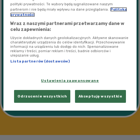
polityki prywatności. Te wybory będą sygnalizowane naszym
Lista Przebojów Polskiego Radia Dzieciom
partnerom i nie będą miały wpływu na dane przeglądania.
Polityka
58:52
- Notowanie 269
prywatności
Wraz z naszymi partnerami przetwarzamy dane w
celu zapewnienia:
Lista Przebojów Polskiego Radia Dzieciom
59:08
- Notowanie 268
Użycie dokładnych danych geolokalizacyjnych. Aktywne skanowanie
charakterystyki urządzenia do celów identyfikacji. Przechowywanie
informacji na urządzeniu lub dostęp do nich. Spersonalizowane
reklamy i treści, pomiar reklam i treści, badnie odbiorców i
Lista Przebojów Polskiego Radia Dzieciom
ulepszanie usług.
59:40
- Notowanie 267
Lista partnerów (dostawców)
Lista Przebojów Polskiego Radia Dzieciom
58:30
- Notowanie 266
Ustawienia zaawansowane
Odrzucenie wszystkich
Akceptuję wszystkie
1
2
3
...
14