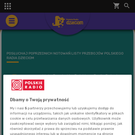
shopping_cart


POSŁUCHAJ POPRZEDNICH NOTOWAŃ LISTY PRZEBOJÓW POLSKIEGO
RADIA DZIECIOM
Lista Przebojów Polskiego Radia Dzieciom
59:16
- Notowanie 272
Lista Przebojów Polskiego Radia Dzieciom
Dbamy o Twoją prywatność
59:05
- Notowanie 271
My i nasi
5
partnerzy przechowujemy lub uzyskujemy dostęp do
informacji na urządzeniu, takich jak unikalne identyfikatory w plikach
cookie w celu przetwarzania danych osobowych. Użytkownik może
Lista Przebojów Polskiego Radia Dzieciom
59:24
zaakceptować swoje wybory lub zarządzać nimi, klikając poniżej, jak
- Notowanie 270
również skorzystać z prawa do sprzeciwu na podstawie prawnie
uzasadnionego interesu lub w dowolnym momencie na stronie