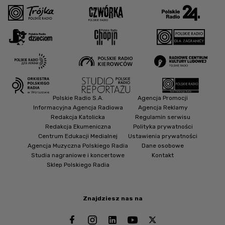
Polskie Radio S.A.
Agencja Promocji
Informacyjna Agencja Radiowa
Agencja Reklamy
Redakcja Katolicka
Regulamin serwisu
Redakcja Ekumeniczna
Polityka prywatności
Centrum Edukacji Medialnej
Ustawienia prywatności
Agencja Muzyczna Polskiego Radia
Dane osobowe
Studia nagraniowe i koncertowe
Kontakt
Sklep Polskiego Radia
Znajdziesz nas na