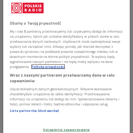
Naukowcy z Instytutu Pasteura w Paryżu
potwierdzili po raz pierwszy możliwy związek między
zarażeniem wirusem Zika a ciężkim schorzeniem
Dbamy o Twoją prywatność
neurologicznym zwanym zespołem Guillaine'a-
My i nasi
5
partnerzy przechowujemy lub uzyskujemy dostęp do informacji
Barrego. Wyniki badań opublikował brytyjski
na urządzeniu, takich jak unikalne identyfikatory w plikach cookie w celu
tygodnik medyczny "The Lancet".
przetwarzania danych osobowych. Użytkownik może zaakceptować swoje
wybory lub zarządzać nimi, klikając poniżej, jak również skorzystać z
prawa do sprzeciwu na podstawie prawnie uzasadnionego interesu lub w
dowolnym momencie na stronie polityki prywatności. Te wybory będą
sygnalizowane naszym partnerom i nie będą miały wpływu na dane
przeglądania.
Polityka prywatności
Wraz z naszymi partnerami przetwarzamy dane w celu
zapewnienia:
Użycie dokładnych danych geolokalizacyjnych. Aktywne skanowanie
charakterystyki urządzenia do celów identyfikacji. Przechowywanie
informacji na urządzeniu lub dostęp do nich. Spersonalizowane reklamy i
treści, pomiar reklam i treści, badnie odbiorców i ulepszanie usług.
Lista partnerów (dostawców)
Nie ma szczepionki przeciw temu wirusowi
Foto: PAP/EPA/DANIEL
Ustawienia zaawansowane
BOCKWOLDT