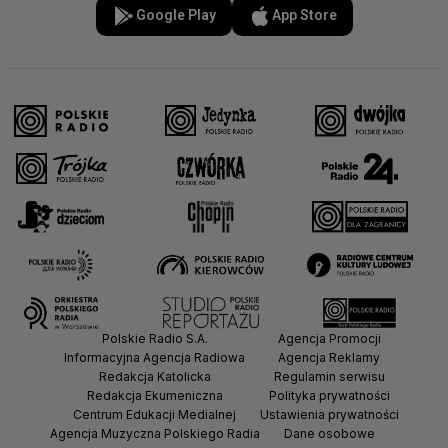
Google Play
App Store
Polskie Radio S.A.
Agencja Promocji
Informacyjna Agencja Radiowa
Agencja Reklamy
Redakcja Katolicka
Regulamin serwisu
Redakcja Ekumeniczna
Polityka prywatności
Centrum Edukacji Medialnej
Ustawienia prywatności
Agencja Muzyczna Polskiego Radia
Dane osobowe