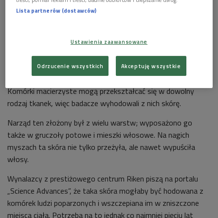
Lista partnerów (dostawców)
Ustawienia zaawansowane
Foto: fot. Wikipedia
Odrzucenie wszystkich
Akceptuję wszystkie
Najpierw pobrali komórki macierzyste z dziąseł zwierząt.
Komórki macierzyste mogą przekształcać się w dowolny
rodzaj tkanek, więc badacze wyhodowali z nich skórę.
Narząd ten złożony był z wielu warstw; wyposażono go
także w gruczoły potowe i mieszki włosowe. Na nagich
myszach ta skóra nie tylko przeżyła, ale nawet wypuściła
włosy.
Wynalazcy z prestiżowego centrum Riken piszą na portalu
„Science Advances”, że taka skóra mogłaby być hodowana z
komórek ludzi poparzonych i wszczepiana im w zniszczone
miejsca ciała. Potrzeba na to jednak co najmniej pięciu lat