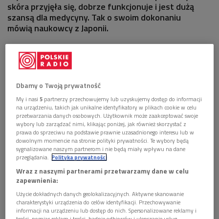
skóra przyjęła się, dobrze funkcjonuje i jest dużą
szansą dla medycyny. Tak o swoim dokonaniu
mówią naukowcy z Japonii.
1 plik
AUDIO


00'37
Dbamy o Twoją prywatność
Skóra z komórek macierzystych - IAR, Rafał
Motriuk
My i nasi
5
partnerzy przechowujemy lub uzyskujemy dostęp do informacji
na urządzeniu, takich jak unikalne identyfikatory w plikach cookie w celu
przetwarzania danych osobowych. Użytkownik może zaakceptować swoje
wybory lub zarządzać nimi, klikając poniżej, jak również skorzystać z
prawa do sprzeciwu na podstawie prawnie uzasadnionego interesu lub w
dowolnym momencie na stronie polityki prywatności. Te wybory będą
sygnalizowane naszym partnerom i nie będą miały wpływu na dane
przeglądania.
Polityka prywatności
Wraz z naszymi partnerami przetwarzamy dane w celu
zapewnienia:
Użycie dokładnych danych geolokalizacyjnych. Aktywne skanowanie
charakterystyki urządzenia do celów identyfikacji. Przechowywanie
informacji na urządzeniu lub dostęp do nich. Spersonalizowane reklamy i
treści, pomiar reklam i treści, badnie odbiorców i ulepszanie usług.