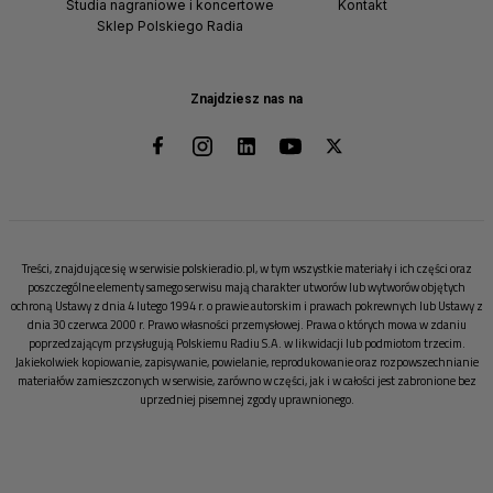
Studia nagraniowe i koncertowe
Kontakt
Sklep Polskiego Radia
Znajdziesz nas na
Treści, znajdujące się w serwisie polskieradio.pl, w tym wszystkie materiały i ich części oraz
poszczególne elementy samego serwisu mają charakter utworów lub wytworów objętych
ochroną Ustawy z dnia 4 lutego 1994 r. o prawie autorskim i prawach pokrewnych lub Ustawy z
dnia 30 czerwca 2000 r. Prawo własności przemysłowej. Prawa o których mowa w zdaniu
poprzedzającym przysługują Polskiemu Radiu S.A. w likwidacji lub podmiotom trzecim.
Jakiekolwiek kopiowanie, zapisywanie, powielanie, reprodukowanie oraz rozpowszechnianie
materiałów zamieszczonych w serwisie, zarówno w części, jak i w całości jest zabronione bez
uprzedniej pisemnej zgody uprawnionego.