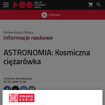
shopping_cart


SŁUCHAJ

Polskie Radio
Nauka
Informacje naukowe
ASTRONOMIA: Kosmiczna
ciężarówka
ostatnia aktualizacja:
07.03.2008 15:39
Po raz pierwszy w historii na orbitę okołoziemską