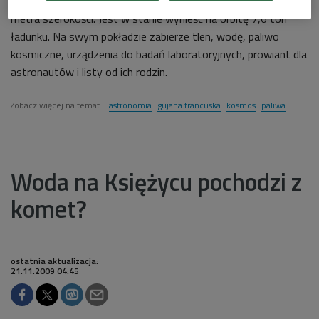
Verne ma wymiary autobusu - 10 metrów długości i 4,5
metra szerokości. Jest w stanie wynieść na orbitę 7,6 ton
ładunku. Na swym pokładzie zabierze tlen, wodę, paliwo
kosmiczne, urządzenia do badań laboratoryjnych, prowiant dla
astronautów i listy od ich rodzin.
Zobacz więcej na temat:
astronomia
gujana francuska
kosmos
paliwa
Woda na Księżycu pochodzi z
komet?
ostatnia aktualizacja:
21.11.2009 04:45