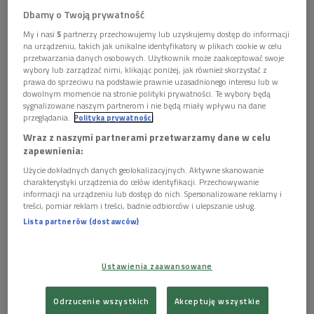
zostanie wystrzelony pojazd transportowy.
Dbamy o Twoją prywatność
My i nasi
5
partnerzy przechowujemy lub uzyskujemy dostęp do informacji
Po raz pierwszy w historii na orbitę okołoziemską zostanie
na urządzeniu, takich jak unikalne identyfikatory w plikach cookie w celu
wystrzelony pojazd transportowy. Operacja ma się odbyć w
przetwarzania danych osobowych. Użytkownik może zaakceptować swoje
wybory lub zarządzać nimi, klikając poniżej, jak również skorzystać z
niedzielę w centrum lotów w Gujanie Francuskiej. Wystrzelenie
prawa do sprzeciwu na podstawie prawnie uzasadnionego interesu lub w
bezzałogowego statku ma umożliwić wysyłanie ładunków na
dowolnym momencie na stronie polityki prywatności. Te wybory będą
sygnalizowane naszym partnerom i nie będą miały wpływu na dane
Międzynarodową Stację Kosmiczną (ISS).
przeglądania.
Polityka prywatności
Prace nad powstaniem transportowca rozpoczęły się 11 lat
Wraz z naszymi partnerami przetwarzamy dane w celu
zapewnienia:
temu. W ich efekcie powstał najbardziej zaawansowany
statek kosmiczny, zbudowany na zlecenie Europejskiej Agencji
Użycie dokładnych danych geolokalizacyjnych. Aktywne skanowanie
charakterystyki urządzenia do celów identyfikacji. Przechowywanie
Kosmicznej.
informacji na urządzeniu lub dostęp do nich. Spersonalizowane reklamy i
treści, pomiar reklam i treści, badnie odbiorców i ulepszanie usług.
„Juliusz Verne”, bo tak nazwano kosmiczną „ciężarówkę”, to
Lista partnerów (dostawców)
pierwszy bezzałogowy pojazd, który jest w stanie sam
przycumować się do stacji kosmicznej. Jest także
Ustawienia zaawansowane
największym i najpojemniejszym transportowcem, jaki poleci
w kosmos.
Odrzucenie wszystkich
Akceptuję wszystkie