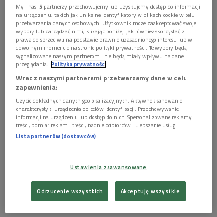
dr hab. Maciej Mikołajewski i Jan Pomierny.
My i nasi
5
partnerzy przechowujemy lub uzyskujemy dostęp do informacji
na urządzeniu, takich jak unikalne identyfikatory w plikach cookie w celu
przetwarzania danych osobowych. Użytkownik może zaakceptować swoje
1 plik
AUDIO
wybory lub zarządzać nimi, klikając poniżej, jak również skorzystać z
prawa do sprzeciwu na podstawie prawnie uzasadnionego interesu lub w


29'22
dowolnym momencie na stronie polityki prywatności. Te wybory będą
sygnalizowane naszym partnerom i nie będą miały wpływu na dane
Fot. Wikipedia
przeglądania.
Polityka prywatności
Wraz z naszymi partnerami przetwarzamy dane w celu
zapewnienia:
Użycie dokładnych danych geolokalizacyjnych. Aktywne skanowanie
ONZ ogłosił rok 2009 Międzynarodowym Rokiem Astronomii.
charakterystyki urządzenia do celów identyfikacji. Przechowywanie
informacji na urządzeniu lub dostęp do nich. Spersonalizowane reklamy i
Sprzyjającą temu okazją jest 400. rocznica pierwszego użycia
treści, pomiar reklam i treści, badnie odbiorców i ulepszanie usług.
teleskopu przez Galileusza. Celem tego przedsięwzięcia jest
Lista partnerów (dostawców)
zwiększenie zainteresowania społeczeństwa astronomią i
nauką.
Ustawienia zaawansowane
Zobacz więcej na temat:
astronomia
Odrzucenie wszystkich
Akceptuję wszystkie