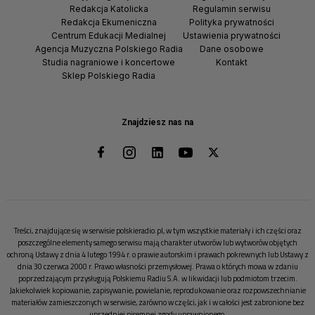
Redakcja Katolicka
Regulamin serwisu
Redakcja Ekumeniczna
Polityka prywatności
Centrum Edukacji Medialnej
Ustawienia prywatności
Agencja Muzyczna Polskiego Radia
Dane osobowe
Studia nagraniowe i koncertowe
Kontakt
Sklep Polskiego Radia
Znajdziesz nas na
Treści, znajdujące się w serwisie polskieradio.pl, w tym wszystkie materiały i ich części oraz
poszczególne elementy samego serwisu mają charakter utworów lub wytworów objętych
ochroną Ustawy z dnia 4 lutego 1994 r. o prawie autorskim i prawach pokrewnych lub Ustawy z
dnia 30 czerwca 2000 r. Prawo własności przemysłowej. Prawa o których mowa w zdaniu
poprzedzającym przysługują Polskiemu Radiu S.A. w likwidacji lub podmiotom trzecim.
Jakiekolwiek kopiowanie, zapisywanie, powielanie, reprodukowanie oraz rozpowszechnianie
materiałów zamieszczonych w serwisie, zarówno w części, jak i w całości jest zabronione bez
uprzedniej pisemnej zgody uprawnionego.