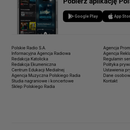
Pobierz aplikację Po
Google Play
App Sto
Polskie Radio S.A.
Agencja Prom
Informacyjna Agencja Radiowa
Agencja Rekl
Redakcja Katolicka
Regulamin se
Redakcja Ekumeniczna
Polityka pryw
Centrum Edukacji Medialnej
Ustawienia pr
Agencja Muzyczna Polskiego Radia
Dane osobo
Studia nagraniowe i koncertowe
Kontakt
Sklep Polskiego Radia