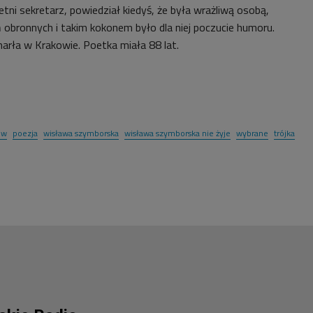
letni sekretarz, powiedział kiedyś, że była wrażliwą osobą,
bronnych i takim kokonem było dla niej poczucie humoru.
rła w Krakowie. Poetka miała 88 lat.
ów
poezja
wisława szymborska
wisława szymborska nie żyje
wybrane
trójka