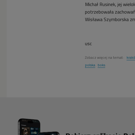
Michał Rusinek, jej wielo
potrzebowała zachowań o
Wisława Szymborska zma
usc
Zobacz więcej na temat:
krak
polska
boks