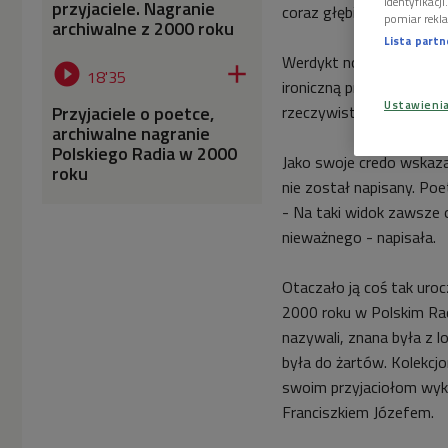
identyfikacj
przyjaciele. Nagranie
coraz głębiej wnikające
pomiar rekla
archiwalne z 2000 roku
Lista part
Werdykt noblowski mówił


18'35
ironiczną precyzją odsłan
Ustawieni
Przyjaciele o poetce,
rzeczywistości".
archiwalne nagranie
Polskiego Radia w 2000
Jako swoje credo wskazał
roku
nie został napisany. Poe
- Na taki widok zawsze 
nieważnego - napisała.
Otaczało ją coś tak uro
2000 roku w Polskim Radi
nazywali, znana była z l
była do żartów. Kolekcj
swoim przyjaciołom wykl
Franciszkiem Józefem.