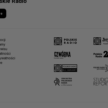
lskie Radio
re
ocji
amy
rwisu
atności
ywatności
we