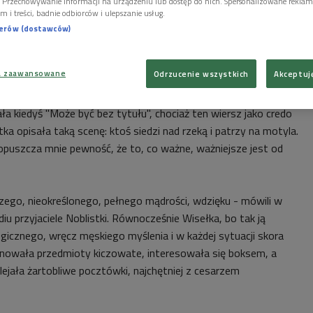
i. Przechowywanie informacji na urządzeniu lub dostęp do nich. Spersonalizowane reklamy 
 w człowieka warstwy.
m i treści, badnie odbiorców i ulepszanie usług.
nerów (dostawców)
 w 1996 roku, że nagrodę otrzymała "za poezję, która z
ia prawa biologii i działania historii we fragmentach ludzkiej
a zaawansowane
Odrzucenie wszystkich
Akceptuj
a kiedyś "Może być bez tytułu", chociaż ten wiersz jako credo
tka opisała taką scenę: ktoś siedzi nad rzeką i patrzy na motyla.
opuszcza mnie pewność, że to, co ważne, ważniejsze jest od
czego, nieokreślonego, pełnego mądrości, wdzięku - mówili w
u przyjaciele Noblistki. Równocześnie Wisełka, bo tak ją
ogicznego, wręcz męskiego myślenia i w każdej sytuacji skora
onowała przedmioty kiczowate, interesowała się boksem, a
ejała żartobliwe pocztówki, najchętniej z cesarzem