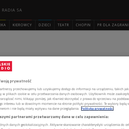
 RADIA SA
RKA
KIEROWCY
DZIECI
TEATR
CHOPIN
PR DLA ZAGRAN

e pomogą nam żyć
Twoją prywatność
rafiając w sedno, nie ranią, nie zabijają, nie pustoszą.
igdy aluzją do ciemności - pisał o poezji Wisławy
artnerzy przechowujemy lub uzyskujemy dostęp do informacji na urządzeniu, takich jak
ory w plikach cookie w celu przetwarzania danych osobowych. Użytkownik może zaakcep
ew Bieńkowski.
arządzać nimi, klikając poniżej, jak również skorzystać z prawa do sprzeciwu na podsta
go interesu lub w dowolnym momencie na stronie polityki prywatności. Te wybory będą 
nerom i nie będą miały wpływu na dane przeglądania.
Polityka prywatności
edział kiedyś, że każdy jej pojedynczy wiersz jest odkryciem.
szymi partnerami przetwarzamy dane w celu zapewnienia:
a uważała, że mówienie o sobie zubaża wnętrze. Była osobą
e (wydała ich około 350) choć proste w formie, kryły w sobie
dnych danych geolokalizacyjnych. Aktywne skanowanie charakterystyki urządzenia do ce