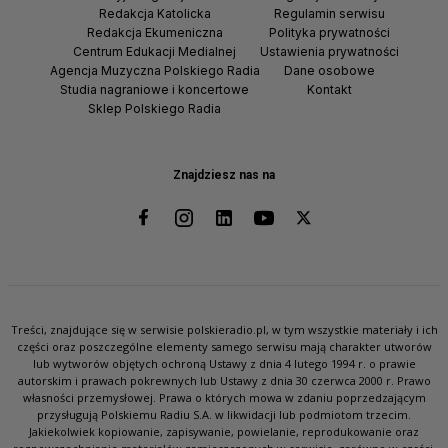
Redakcja Katolicka
Regulamin serwisu
Redakcja Ekumeniczna
Polityka prywatności
Centrum Edukacji Medialnej
Ustawienia prywatności
Agencja Muzyczna Polskiego Radia
Dane osobowe
Studia nagraniowe i koncertowe
Kontakt
Sklep Polskiego Radia
Znajdziesz nas na
Treści, znajdujące się w serwisie polskieradio.pl, w tym wszystkie materiały i ich
części oraz poszczególne elementy samego serwisu mają charakter utworów
lub wytworów objętych ochroną Ustawy z dnia 4 lutego 1994 r. o prawie
autorskim i prawach pokrewnych lub Ustawy z dnia 30 czerwca 2000 r. Prawo
własności przemysłowej. Prawa o których mowa w zdaniu poprzedzającym
przysługują Polskiemu Radiu S.A. w likwidacji lub podmiotom trzecim.
Jakiekolwiek kopiowanie, zapisywanie, powielanie, reprodukowanie oraz