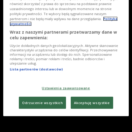
również skorzystać z prawa do sprzeciwu na podstawie prawnie
uzasadnionego interesu lub w dowolnym momencie na stronie
polityki prywatności. Te wybory będą sygnalizowane naszym
partnerom i nie będą miały wpływu na dane przeglądania.
Polityka
prywatności
Wraz z naszymi partnerami przetwarzamy dane w
celu zapewnienia:
Użycie dokładnych danych geolokalizacyjnych. Aktywne skanowanie
charakterystyki urządzenia do celów identyfikacji. Przechowywanie
informacji na urządzeniu lub dostęp do nich. Spersonalizowane
reklamy i treści, pomiar reklam i treści, badnie odbiorców i
ulepszanie usług.
Lista partnerów (dostawców)
Ustawienia zaawansowane
Odrzucenie wszystkich
Akceptuję wszystkie