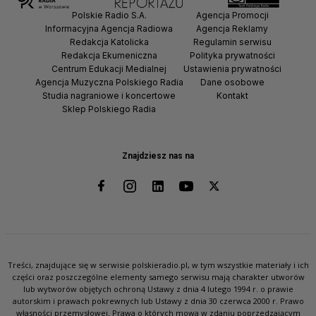
Polskie Radio S.A.
Agencja Promocji
Informacyjna Agencja Radiowa
Agencja Reklamy
Redakcja Katolicka
Regulamin serwisu
Redakcja Ekumeniczna
Polityka prywatności
Centrum Edukacji Medialnej
Ustawienia prywatności
Agencja Muzyczna Polskiego Radia
Dane osobowe
Studia nagraniowe i koncertowe
Kontakt
Sklep Polskiego Radia
Znajdziesz nas na
Treści, znajdujące się w serwisie polskieradio.pl, w tym wszystkie materiały i ich
części oraz poszczególne elementy samego serwisu mają charakter utworów
lub wytworów objętych ochroną Ustawy z dnia 4 lutego 1994 r. o prawie
autorskim i prawach pokrewnych lub Ustawy z dnia 30 czerwca 2000 r. Prawo
własności przemysłowej. Prawa o których mowa w zdaniu poprzedzającym