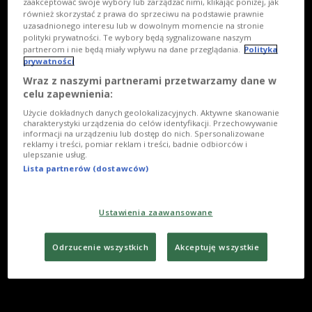
zaakceptować swoje wybory lub zarządzać nimi, klikając poniżej, jak
również skorzystać z prawa do sprzeciwu na podstawie prawnie
uzasadnionego interesu lub w dowolnym momencie na stronie
polityki prywatności. Te wybory będą sygnalizowane naszym
partnerom i nie będą miały wpływu na dane przeglądania.
Polityka
prywatności
Wraz z naszymi partnerami przetwarzamy dane w
celu zapewnienia:
Użycie dokładnych danych geolokalizacyjnych. Aktywne skanowanie
charakterystyki urządzenia do celów identyfikacji. Przechowywanie
informacji na urządzeniu lub dostęp do nich. Spersonalizowane
reklamy i treści, pomiar reklam i treści, badnie odbiorców i
ulepszanie usług.
Lista partnerów (dostawców)
Ustawienia zaawansowane
Odrzucenie wszystkich
Akceptuję wszystkie