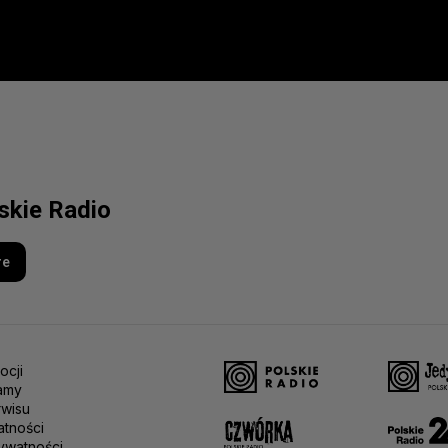
lskie Radio
re
ocji
amy
rwisu
atności
ywatności