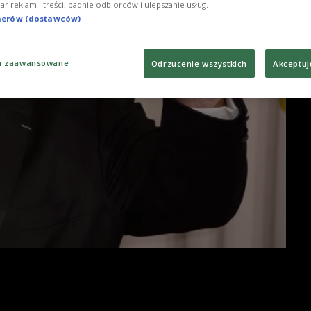
iar reklam i treści, badnie odbiorców i ulepszanie usług.
tnerów (dostawców)
a zaawansowane
Odrzucenie wszystkich
Akceptuj