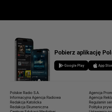
Pobierz aplikację Po
Google Play
App Sto
Polskie Radio S.A.
Agencja Prom
Informacyjna Agencja Radiowa
Agencja Rekl
Redakcja Katolicka
Regulamin se
Redakcja Ekumeniczna
Polityka pryw
Centrum Edukacji Medialnej
Ustawienia pr