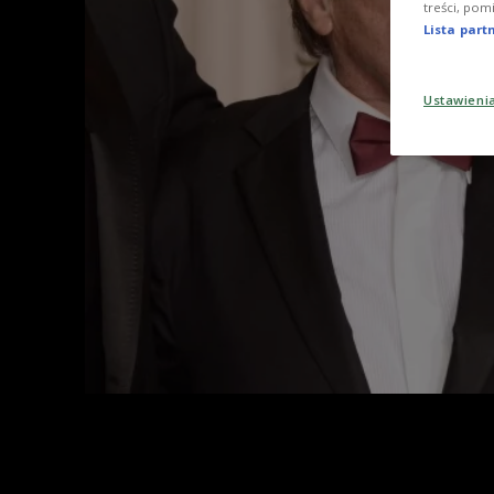
treści, pom
Lista par
Ustawieni