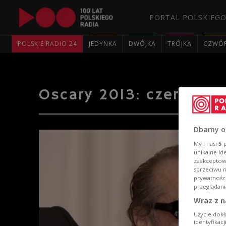
PORTAL POLSKIEGO
POLSKIE RADIO 24
JEDYNKA
DWÓJKA
TRÓJKA
CZWÓ
Oscary 2013: czerwony
Dbamy o
My i nasi
5
p
unikalne id
zaakceptowa
sprzeciwu 
prywatnośc
przeglądani
Wraz z n
Użycie dokł
identyfikac