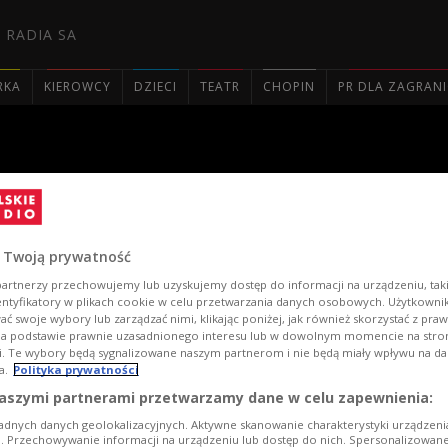
 RADIA SA
RKA
KIEROWCY
DZIECI
TEATR
CHOPIN
PR DLA ZAGRAN

 dywan
 Twoją prywatność
artnerzy przechowujemy lub uzyskujemy dostęp do informacji na urządzeniu, taki
entyfikatory w plikach cookie w celu przetwarzania danych osobowych. Użytkown
ć swoje wybory lub zarządzać nimi, klikając poniżej, jak również skorzystać z pra
na podstawie prawnie uzasadnionego interesu lub w dowolnym momencie na stroni
i. Te wybory będą sygnalizowane naszym partnerom i nie będą miały wpływu na d
a.
Polityka prywatności
aszymi partnerami przetwarzamy dane w celu zapewnienia:
adnych danych geolokalizacyjnych. Aktywne skanowanie charakterystyki urządzen
ji. Przechowywanie informacji na urządzeniu lub dostęp do nich. Spersonalizowane