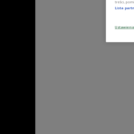
treści, pom
Lista par
Ustawieni