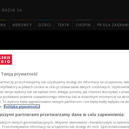
 RADIA SA
RKA
KIEROWCY
DZIECI
TEATR
CHOPIN
PR DLA ZAGRAN

 dywan
 Twoją prywatność
artnerzy przechowujemy lub uzyskujemy dostęp do informacji na urządzeniu, taki
entyfikatory w plikach cookie w celu przetwarzania danych osobowych. Użytkown
ć swoje wybory lub zarządzać nimi, klikając poniżej, jak również skorzystać z pra
na podstawie prawnie uzasadnionego interesu lub w dowolnym momencie na stroni
i. Te wybory będą sygnalizowane naszym partnerom i nie będą miały wpływu na d
a.
Polityka prywatności
aszymi partnerami przetwarzamy dane w celu zapewnienia:
adnych danych geolokalizacyjnych. Aktywne skanowanie charakterystyki urządzen
ji. Przechowywanie informacji na urządzeniu lub dostęp do nich. Spersonalizowane