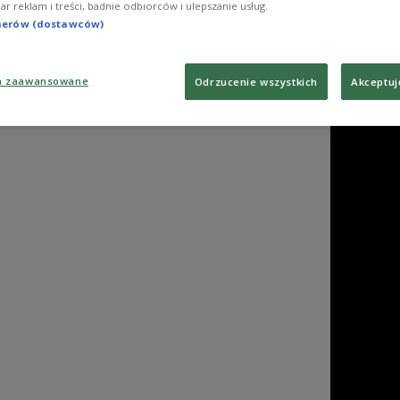
iar reklam i treści, badnie odbiorców i ulepszanie usług.
tnerów (dostawców)
a zaawansowane
Odrzucenie wszystkich
Akceptuj