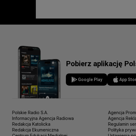
Pobierz aplikację Po
Google Play
App Sto
Polskie Radio S.A.
Agencja Prom
Informacyjna Agencja Radiowa
Agencja Rekl
Redakcja Katolicka
Regulamin se
Redakcja Ekumeniczna
Polityka pryw
Centrum Edukacji Medialnej
Ustawienia pr