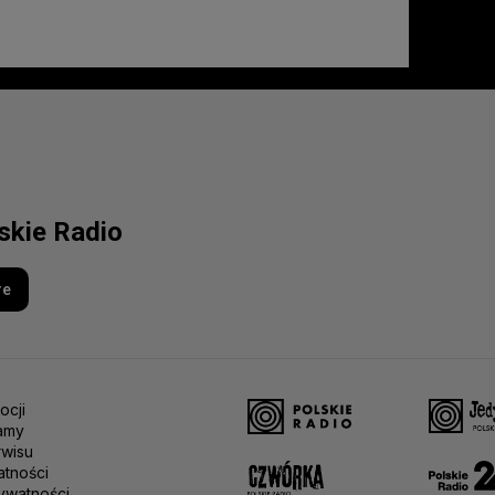
lskie Radio
re
ocji
amy
rwisu
atności
ywatności