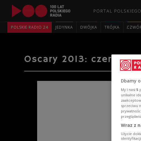
PORTAL POLSKIEGO
POLSKIE RADIO 24
JEDYNKA
DWÓJKA
TRÓJKA
CZWÓ
Oscary 2013: czerwony
Dbamy o
My i nasi
5
p
unikalne id
zaakceptowa
sprzeciwu 
prywatnośc
przeglądani
Wraz z n
Użycie dokł
identyfikac