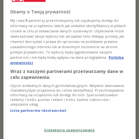
Dbamy o Twoją prywatność
My i nasi
5
partnerzy przechowujemy lub uzyskujemy dostęp do
informacji na urządzeniu, takich jak unikalne identyfikatory w plikach
ARMIA ANDERSA TO
cookie w celu przetwarzania danych osobowych. Użytkownik może
WIELKI POLSKI MIT
zaakceptować swoje wybory lub zarządzać nimi, klikając poniżej, jak
również skorzystać z prawa do sprzeciwu na podstawie prawnie
uzasadnionego interesu lub w dowolnym momencie na stronie
Była regularną formacją wojskową,
polityki prywatności. Te wybory będą sygnalizowane naszym
gromadzącą w roku 1941-1942
partnerom i nie będą miały wpływu na dane przeglądania.
Polityka
obywateli II RP represjonowanych w
prywatności
Sowietach – oficerów, szeregowych,
Wraz z naszymi partnerami przetwarzamy dane w
cywilów. Wydobyci z łagrów, więzień,
celu zapewnienia:
posiołków zesłańczych, nie tylko
odzyskali wolność i identyfikację
Użycie dokładnych danych geolokalizacyjnych. Aktywne skanowanie
polską, ale też zdołali opuścić ZSRR,
charakterystyki urządzenia do celów identyfikacji. Przechowywanie
informacji na urządzeniu lub dostęp do nich. Spersonalizowane
ruszając w szlak bojowy – z apogeum w
reklamy i treści, pomiar reklam i treści, badnie odbiorców i
bitwie pod włoskim Monte Cassino.
ulepszanie usług.
Lista partnerów (dostawców)
WIĘCEJ
Ustawienia zaawansowane