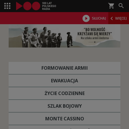
shopping_cart



SŁUCHAJ
WIĘCEJ

FORMOWANIE ARMII
EWAKUACJA
ŻYCIE CODZIENNE
SZLAK BOJOWY
MONTE CASSINO