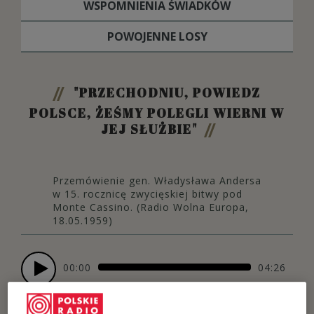
WSPOMNIENIA ŚWIADKÓW
POWOJENNE LOSY
"PRZECHODNIU, POWIEDZ
POLSCE, ŻEŚMY POLEGLI WIERNI W
JEJ SŁUŻBIE"
Przemówienie gen. Władysława Andersa
w 15. rocznicę zwycięskiej bitwy pod
Monte Cassino. (Radio Wolna Europa,
18.05.1959)
00:00
04:26