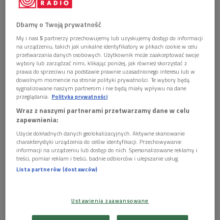
Anka Kowalska
Dbamy o Twoją prywatność
My i nasi
5
partnerzy przechowujemy lub uzyskujemy dostęp do informacji
na urządzeniu, takich jak unikalne identyfikatory w plikach cookie w celu
przetwarzania danych osobowych. Użytkownik może zaakceptować swoje
wybory lub zarządzać nimi, klikając poniżej, jak również skorzystać z
ostatnia aktualizacja:
prawa do sprzeciwu na podstawie prawnie uzasadnionego interesu lub w
19.09.2016 07:00
dowolnym momencie na stronie polityki prywatności. Te wybory będą
sygnalizowane naszym partnerom i nie będą miały wpływu na dane
2 pliki
przeglądania.
Polityka prywatności
AUDIO
Wraz z naszymi partnerami przetwarzamy dane w celu


07'53
zapewnienia:
Rozmowa z Anką Kowalską na temat
Użycie dokładnych danych geolokalizacyjnych. Aktywne skanowanie
charakterystyki urządzenia do celów identyfikacji. Przechowywanie
przygotowań do procesu KOR oraz stanu
informacji na urządzeniu lub dostęp do nich. Spersonalizowane reklamy i
zdrowia uwięzionych, m.in. Andrzeja Słowika,
treści, pomiar reklam i treści, badnie odbiorców i ulepszanie usług.
Jacka Kuronia i Andrzeja Gwiazdy. (RWE, 1983)
Lista partnerów (dostawców)


11'47
Ustawienia zaawansowane
Anka Kowalska o stosunkach pomiędzy rządem a
ludźmi kultury, również o więźniach politycznych.