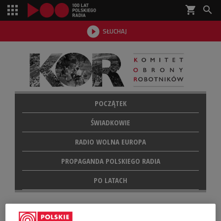
shopping_cart


SŁUCHAJ

POCZĄTEK
ŚWIADKOWIE
RADIO WOLNA EUROPA
PROPAGANDA POLSKIEGO RADIA
PO LATACH