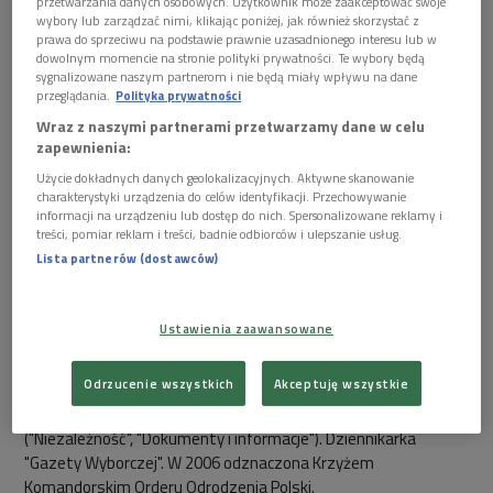
przetwarzania danych osobowych. Użytkownik może zaakceptować swoje
wybory lub zarządzać nimi, klikając poniżej, jak również skorzystać z
prawa do sprzeciwu na podstawie prawnie uzasadnionego interesu lub w
Ewa Milewicz
dowolnym momencie na stronie polityki prywatności. Te wybory będą
sygnalizowane naszym partnerom i nie będą miały wpływu na dane
przeglądania.
Polityka prywatności
Wraz z naszymi partnerami przetwarzamy dane w celu
zapewnienia:
ostatnia aktualizacja:
18.09.2016 13:00
Użycie dokładnych danych geolokalizacyjnych. Aktywne skanowanie
charakterystyki urządzenia do celów identyfikacji. Przechowywanie
informacji na urządzeniu lub dostęp do nich. Spersonalizowane reklamy i
Ewa Milewicz (ur. 1948), członek KOR. Prawnik i dziennikarz. Po
treści, pomiar reklam i treści, badnie odbiorców i ulepszanie usług.
przebytym w dzieciństwie polio porusza się o kulach i na
Lista partnerów (dostawców)
wózku. Należy do drużyny walterowców. W czasach KOR
współpracuje z NOWĄ jako kierowca i kolporter. W jej
mieszkaniu funkcjonuje sklepik z wydawnictwami
Ustawienia zaawansowane
podziemnymi i telefon, na który dzwonią osoby
represjonowane. W sierpniu 1980 przebywa w Stoczni
Odrzucenie wszystkich
Akceptuję wszystkie
Gdańskiej, publikując w dzienniku strajkowym. W stanie
wojennym i latach 80. autorka prasy podziemnej
("Niezależność", "Dokumenty i informacje"). Dziennikarka
"Gazety Wyborczej". W 2006 odznaczona Krzyżem
Komandorskim Orderu Odrodzenia Polski.