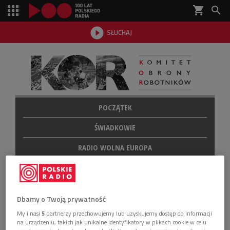
shopping_cart


SŁUCHAJ

POCZĄTEK
ŚWIADKOWIE
RADIO WOLNA EUROPA
PROPAGANDA POLSKIEGO RADIA
PO LATACH
Dbamy o Twoją prywatność
My i nasi
5
partnerzy przechowujemy lub uzyskujemy dostęp do informacji
na urządzeniu, takich jak unikalne identyfikatory w plikach cookie w celu