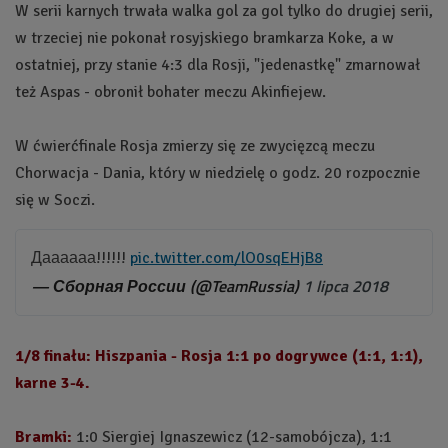
W serii karnych trwała walka gol za gol tylko do drugiej serii,
w trzeciej nie pokonał rosyjskiego bramkarza Koke, a w
ostatniej, przy stanie 4:3 dla Rosji, "jedenastkę" zmarnował
też Aspas - obronił bohater meczu Akinfiejew.
W ćwierćfinale Rosja zmierzy się ze zwycięzcą meczu
Chorwacja - Dania, który w niedzielę o godz. 20 rozpocznie
się w Soczi.
Даааааа!!!!!!
pic.twitter.com/lO0sqEHjB8
— Сборная России (@TeamRussia)
1 lipca 2018
1/8 finału: Hiszpania - Rosja 1:1 po dogrywce (1:1, 1:1),
karne 3-4.
Bramki:
1:0 Siergiej Ignaszewicz (12-samobójcza), 1:1