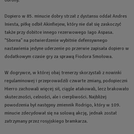
Dopiero w 85. minucie dobry strzał z dystansu oddał Andres
Iniesta, piłkę odbił Akinfiejew, który nie dał się zaskoczyć
także przy dobitce innego rezerwowego Iago Aspasa.
"Sborna" na potwierdzenie wybitnie defensywnego
nastawienia jedyne uderzenie po przerwie zapisała dopiero w
dodatkowym czasie gry za sprawą Fiodora Smołowa.
W dogrywce, w której obaj trenerzy skorzystali z nowinki
regulaminowej i przeprowadzili czwarte zmiany, podopieczni
Hierro zachowali więcej sił, ciągle atakowali, lecz brakowało
skuteczności, celności, ale i cierpliwości. Najbliżej
powodzenia był następny zmiennik Rodrigo, który w 109.
minucie zdecydował się na solową akcję, jednak został
zatrzymany przez rosyjskiego bramkarza.