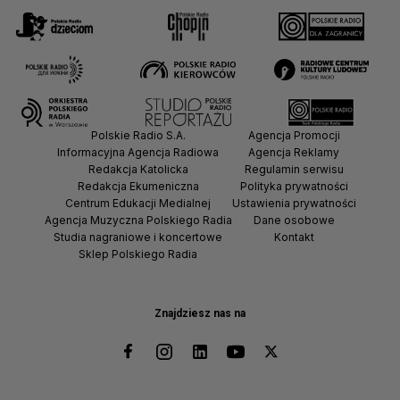
Polskie Radio S.A.
Agencja Promocji
Informacyjna Agencja Radiowa
Agencja Reklamy
Redakcja Katolicka
Regulamin serwisu
Redakcja Ekumeniczna
Polityka prywatności
Centrum Edukacji Medialnej
Ustawienia prywatności
Agencja Muzyczna Polskiego Radia
Dane osobowe
Studia nagraniowe i koncertowe
Kontakt
Sklep Polskiego Radia
Znajdziesz nas na