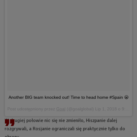
Another BIG team knocked out! Time to head home #Spain 😬
Post udostępniony przez
Goal
(@goalglobal)
Lip 1, 2018 o 9:47 PDT
W drugiej połowie nic się nie zmieniło, Hiszpanie dalej
rozgrywali, a Rosjanie ograniczali się praktycznie tylko do
obrony.