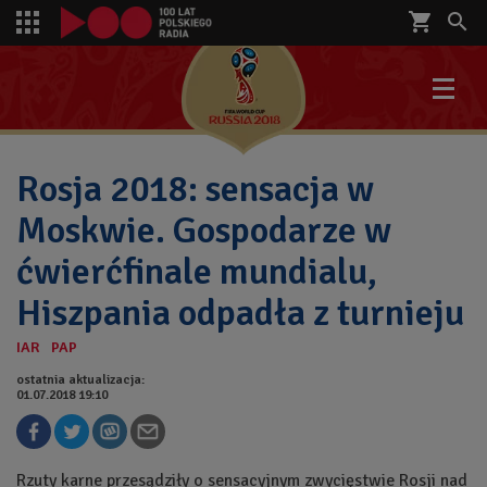
shopping_cart


Rosja 2018: sensacja w
Moskwie. Gospodarze w
ćwierćfinale mundialu,
Hiszpania odpadła z turnieju
ostatnia aktualizacja:
01.07.2018 19:10
Rzuty karne przesądziły o sensacyjnym zwycięstwie Rosji nad