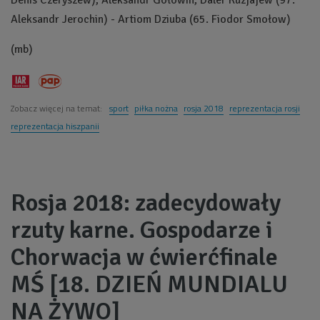
Aleksandr Jerochin) - Artiom Dziuba (65. Fiodor Smołow)
(mb)
Zobacz więcej na temat:
sport
piłka nożna
rosja 2018
reprezentacja rosji
reprezentacja hiszpanii
Rosja 2018: zadecydowały
rzuty karne. Gospodarze i
Chorwacja w ćwierćfinale
MŚ [18. DZIEŃ MUNDIALU
NA ŻYWO]