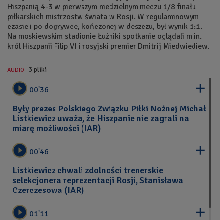
Hiszpanią 4-3 w pierwszym niedzielnym meczu 1/8 finału
piłkarskich mistrzostw świata w Rosji. W regulaminowym
czasie i po dogrywce, kończonej w deszczu, był wynik 1:1.
Na moskiewskim stadionie Łużniki spotkanie oglądali m.in.
król Hiszpanii Filip VI i rosyjski premier Dmitrij Miedwiediew.
3 pliki
AUDIO


00'36
Były prezes Polskiego Związku Piłki Nożnej Michał
Listkiewicz uważa, że Hiszpanie nie zagrali na
miarę możliwości (IAR)


00'46
Listkiewicz chwali zdolności trenerskie
selekcjonera reprezentacji Rosji, Stanisława
Czerczesowa (IAR)


01'11