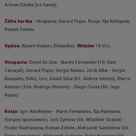
Artiom Dziuba (41-karny).
Żółta kartka
- Hiszpania: Gerard Pique. Rosja: Ilja Kutiepow,
Roman Zobnin.
Sędzia:
Bjoern Kuipers (Holandia).
Widzów
78 011.
Hiszpania:
David de Gea - Nacho Fernandez (70. Dani
Carvajal), Gerard Pique, Sergio Ramos, Jordi Alba - Sergio
Busquets, Koke, Isco, David Silva (67. Andres Iniesta), Marco
Asensio (104. Rodrigo Moreno) - Diego Costa (80. Iago
Aspas)
Rosja:
Igor Akinfiejew - Mario Fernandes, Ilja Kutiepow,
Siergiej Ignaszewicz, Jurij Żyrkow (46. Władimir Granat) -
Fiodor Kudriaszow, Roman Zobnin, Aleksandr Samiedow (61.
Denis Czeryszew), Aleksandr Gołowin, Daler Kuzjajew (97.