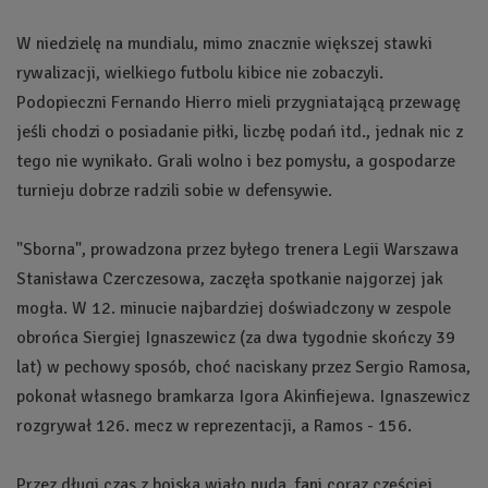
W niedzielę na mundialu, mimo znacznie większej stawki
rywalizacji, wielkiego futbolu kibice nie zobaczyli.
Podopieczni Fernando Hierro mieli przygniatającą przewagę
jeśli chodzi o posiadanie piłki, liczbę podań itd., jednak nic z
tego nie wynikało. Grali wolno i bez pomysłu, a gospodarze
turnieju dobrze radzili sobie w defensywie.
"Sborna", prowadzona przez byłego trenera Legii Warszawa
Stanisława Czerczesowa, zaczęła spotkanie najgorzej jak
mogła. W 12. minucie najbardziej doświadczony w zespole
obrońca Siergiej Ignaszewicz (za dwa tygodnie skończy 39
lat) w pechowy sposób, choć naciskany przez Sergio Ramosa,
pokonał własnego bramkarza Igora Akinfiejewa. Ignaszewicz
rozgrywał 126. mecz w reprezentacji, a Ramos - 156.
Przez długi czas z boiska wiało nudą, fani coraz częściej