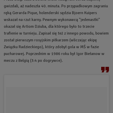
gwizdali, aż nadeszła 40. minuta. Po przypadkowym zagraniu
ręką Gerarda Pique, holenderski sędzia Bjoern Kuipers
wskazał na rzut karny. Pewnym wykonawcą "jedenastki"
okazał się Artiom Dziuba, dla którego było to trzecie
trafienie w turnieju. Zapisał się też z innego powodu, bowiem
został pierwszym rosyjskim piłkarzem (wliczając ekipę
Związku Radzieckiego), który zdobył gola w MŚ w fazie
pucharowej. Poprzednim w 1986 roku był Igor Biełanow w
meczu z Belgią (3:4 po dogrywce).