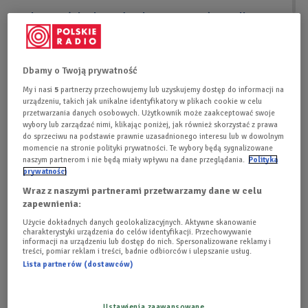
W hiszpańskich mediach zapanowało wielkie
rozczarowanie (IAR)
Dbamy o Twoją prywatność
My i nasi
5
partnerzy przechowujemy lub uzyskujemy dostęp do informacji na
urządzeniu, takich jak unikalne identyfikatory w plikach cookie w celu
przetwarzania danych osobowych. Użytkownik może zaakceptować swoje
wybory lub zarządzać nimi, klikając poniżej, jak również skorzystać z prawa
do sprzeciwu na podstawie prawnie uzasadnionego interesu lub w dowolnym
momencie na stronie polityki prywatności. Te wybory będą sygnalizowane
naszym partnerom i nie będą miały wpływu na dane przeglądania.
Polityka
prywatności
Wraz z naszymi partnerami przetwarzamy dane w celu
zapewnienia:
Rzuty karne w meczu Hiszpania - Rosja
Foto: PAP/EPA/ABEDIN TAHERKENAREH
Użycie dokładnych danych geolokalizacyjnych. Aktywne skanowanie
charakterystyki urządzenia do celów identyfikacji. Przechowywanie
Cały świat opanowała piłkarska gorączka. Nie
informacji na urządzeniu lub dostęp do nich. Spersonalizowane reklamy i
treści, pomiar reklam i treści, badnie odbiorców i ulepszanie usług.
inaczej jest na portalu PolskieRadio.pl. Specjalnie dla
Lista partnerów (dostawców)
Was przygotowaliśmy unikalny serwis, na którym można
śledzić wszystkie wydarzenia związane z mundialem w
Ustawienia zaawansowane