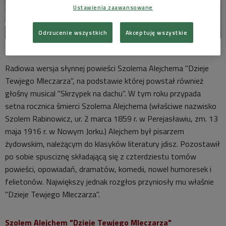
Ustawienia zaawansowane
Odrzucenie wszystkich
Akceptuję wszystkie
Krzysztof Kowalewski w studiu S-7 Teatru Polskiego Radia
Foto: W.Kusiński/PR
Radiowa wersja słynnej powieści Szolema Alejchema "Dzieje
Tewjego Mleczarza", na podstawie której powstał również
głośny musical "Skrzypek na dachu". W tym roku przypada
setna rocznica śmierci Szolema Alejchema (właściwe nazwisko
Szolem Rabinowicz, ur. 2 marca 1859 r. w Perejasławiu, zm. 13
maja 1916 r. w Nowym Jorku.) Alejchem był pisarzem
żydowskim, należącym do klasyków literatury jdisz. Pozostawił
po sobie spusciznę składającą się z czterdziestu tomów
powieści, opowiadań, dramatów, komedii, nowel humoresek i
felietonów. Największy jednak rozgłos przyniosły mu właśnie
"Dzieje Tewjego Mleczarza".
Szolem Alejchem "Dzieje Tewjego Mleczarza"