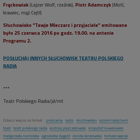
Frąckowiak
(Lejzer Wolf, rzeźnik),
Piotr Adamczyk
(Motl,
krawiec, mąż Cejtl)
Słuchowisko "Tewje Mleczarz i przyjaciele" emitowane
było 25 czerwca 2016 po godz. 19.00. na antenie
Programu 2.
POSŁUCHAJ INNYCH SŁUCHOWISK TEATRU POLSKIEGO
RADIA
***
Teatr Polskiego Radia/jd/mt
Zobacz więcej na temat:
polecamy
radio
słuchowisko
szolem alejchem
teatr
teatr polskiego radia
andrzej piszczatowski
krzysztof kowalewski
małgorzata niemirska
agnieszka dygant
dorota landowska
tomasz sapryk