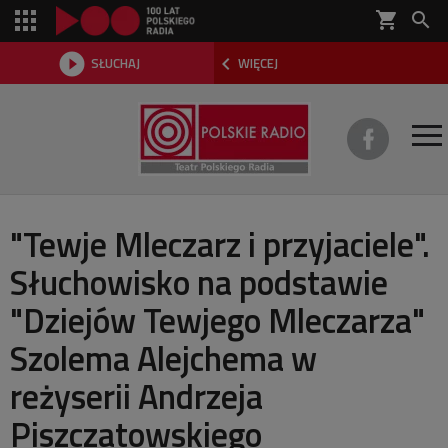
shopping_cart



SŁUCHAJ
WIĘCEJ

O TEATRZE
"Tewje Mleczarz i przyjaciele".
Słuchowisko na podstawie
REPERTUAR
"Dziejów Tewjego Mleczarza"
SŁUCHOWISKA
Szolema Alejchema w
AKTUALNOŚCI
reżyserii Andrzeja
DWA TEATRY 2026
Piszczatowskiego