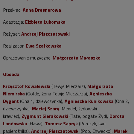
Przekład:
Anna Dresnerowa
Adaptacja:
Elżbieta Łukomska
Reżyser:
Andrzej Piszczatowski
Realizator:
Ewa Szałkowska
Opracowanie muzyczne:
Małgorzata Małaszko
Obsada
:
Krzysztof Kowalewski
(Tewje Mleczarz),
Małgorzata
Niemirska
(Gołde, żona Tewje Mleczarza),
Agnieszka
Dygant
(Ona 1, dziewczynka),
Agnieszka Kunikowska
(Ona 2,
dziewczynka),
Maciej Szary
(Mendel, żydowski
krawiec),
Zygmunt Sierakowski
(Tate, bogaty Żyd),
Dorota
Landowska
(Hawa),
Tomasz Sapryk
(Perczyk, syn
papierośnika),
Andrzej Piszczatowski
(Pop, Chwedko),
Marek