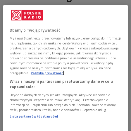
MISTRZOWIE
ostatnia aktualizacja:
MATYSIAKOWIE
22.06.2016 19:00
Spotkanie z Tewje Mleczarzem i jego przyjaciółmi.
Dbamy o Twoją prywatność
W JEZIORANACH
Słuchowisko na podstawie "Dziejów Tewjego
My i nasi
5
partnerzy przechowujemy lub uzyskujemy dostęp do informacji
Mleczarza" Szolema Alejchema zaadaptowała dla radia
na urządzeniu, takich jak unikalne identyfikatory w plikach cookie w celu
Elżbieta Łukomska, a spektakl wyreżyserował Andrzej
przetwarzania danych osobowych. Użytkownik może zaakceptować swoje
wybory lub zarządzać nimi, klikając poniżej, jak również skorzystać z
Piszczatowski. W roli Tewjego znakomity Krzysztof
prawa do sprzeciwu na podstawie prawnie uzasadnionego interesu lub w
Kowalewski. Premiera antenowa słuchowiska odbyła
dowolnym momencie na stronie polityki prywatności. Te wybory będą
się 2 marca 1999 roku.
sygnalizowane naszym partnerom i nie będą miały wpływu na dane
przeglądania.
Polityka prywatności
Wraz z naszymi partnerami przetwarzamy dane w celu
zapewnienia:
Użycie dokładnych danych geolokalizacyjnych. Aktywne skanowanie
charakterystyki urządzenia do celów identyfikacji. Przechowywanie
informacji na urządzeniu lub dostęp do nich. Spersonalizowane reklamy i
treści, pomiar reklam i treści, badnie odbiorców i ulepszanie usług.
Lista partnerów (dostawców)