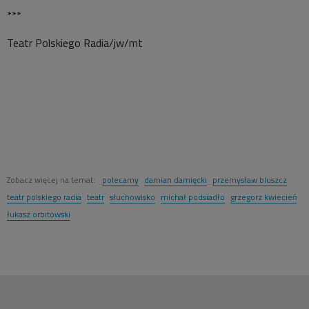
***
Teatr Polskiego Radia/jw/mt
Zobacz więcej na temat:
polecamy
damian damięcki
przemysław bluszcz
teatr polskiego radia
teatr
słuchowisko
michał podsiadło
grzegorz kwiecień
łukasz orbitowski