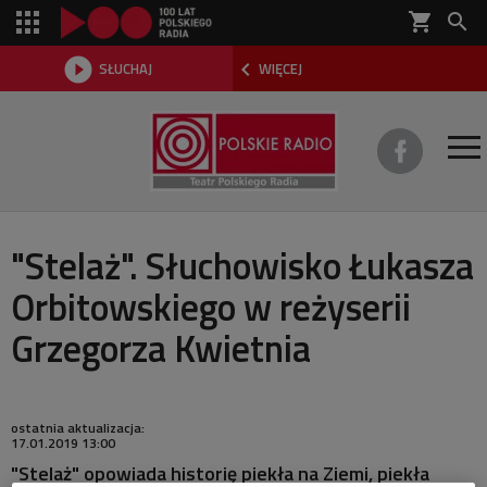
shopping_cart



SŁUCHAJ
WIĘCEJ

O TEATRZE
"Stelaż". Słuchowisko Łukasza
Orbitowskiego w reżyserii
REPERTUAR
Grzegorza Kwietnia
SŁUCHOWISKA
AKTUALNOŚCI
ostatnia aktualizacja:
17.01.2019 13:00
DWA TEATRY 2026
"Stelaż" opowiada historię piekła na Ziemi, piekła