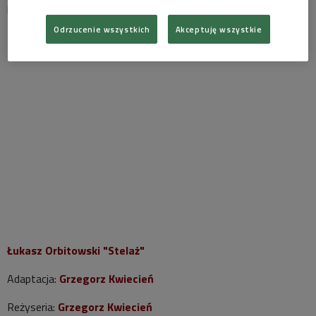
pracy i inteligentem.
Odrzucenie wszystkich
Akceptuję wszystkie
Łukasz Orbitowski "Stelaż"
Adaptacja:
Grzegorz Kwiecień
Reżyseria:
Grzegorz Kwiecień