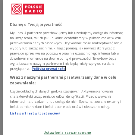
remontu. Młode małżeństwo kupuje wymarzone
MISTRZOWIE
mieszkanie. Kochają się. Są pełni nadziei. Na drodze do
szczęścia staje jednak ekipa remontowa.
MATYSIAKOWIE
Dbamy o Twoją prywatność
My i nasi
5
partnerzy przechowujemy lub uzyskujemy dostęp do informacji
W JEZIORANACH
na urządzeniu, takich jak unikalne identyfikatory w plikach cookie w celu
przetwarzania danych osobowych. Użytkownik może zaakceptować swoje
wybory lub zarządzać nimi, klikając poniżej, jak również skorzystać z
prawa do sprzeciwu na podstawie prawnie uzasadnionego interesu lub w
dowolnym momencie na stronie polityki prywatności. Te wybory będą
sygnalizowane naszym partnerom i nie będą miały wpływu na dane
przeglądania.
Polityka prywatności
Wraz z naszymi partnerami przetwarzamy dane w celu
zapewnienia:
Użycie dokładnych danych geolokalizacyjnych. Aktywne skanowanie
charakterystyki urządzenia do celów identyfikacji. Przechowywanie
informacji na urządzeniu lub dostęp do nich. Spersonalizowane reklamy i
treści, pomiar reklam i treści, badnie odbiorców i ulepszanie usług.
Stelaż
Foto: Maria Pawłowska
Lista partnerów (dostawców)
W toku opóźnień, fuszerek i pijaństwa narasta konflikt
pomiędzy dwoma przeciwstawnymi sobie siłami: człowiekiem
Ustawienia zaawansowane