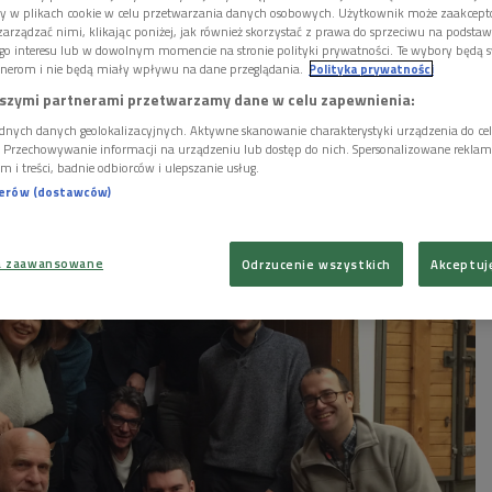
 polityczne. Paderewski, jak pisano, był pierwszym
ory w plikach cookie w celu przetwarzania danych osobowych. Użytkownik może zaakcep
stów i pierwszym pianistą wśród premierów. Jego
arządzać nimi, klikając poniżej, jak również skorzystać z prawa do sprzeciwu na podsta
awa wirtuoza przyczyniły się do uznania niepodległej
go interesu lub w dowolnym momencie na stronie polityki prywatności. Te wybory będą 
nerom i nie będą miały wpływu na dane przeglądania.
Polityka prywatności
pokojowej w Wersalu.
szymi partnerami przetwarzamy dane w celu zapewnienia:
dnych danych geolokalizacyjnych. Aktywne skanowanie charakterystyki urządzenia do ce
i. Przechowywanie informacji na urządzeniu lub dostęp do nich. Spersonalizowane reklamy 
m i treści, badnie odbiorców i ulepszanie usług.
nerów (dostawców)
a zaawansowane
Odrzucenie wszystkich
Akceptuj