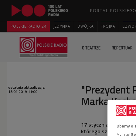
PORTAL POLSKIEGO
POLSKIE RADIO 24
JEDYNKA
DWÓJKA
TRÓJKA
CZWÓ
O TEATRZE
REPERTUAR
"Prezydent 
ostatnia aktualizacja:
18.01.2019 11:00
Marka Kochan
17 stycznia 2019 roku 
Dbamy o 
którego szefem był Ig
My i nasi
5
p