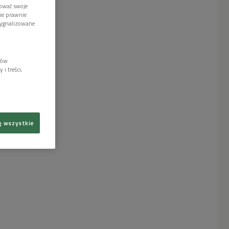
tować swoje
wie prawnie
sygnalizowane
lów
i treści,
ę wszystkie