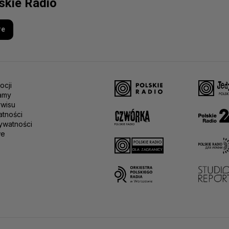
lskie Radio
re
ocji
amy
rwisu
atności
ywatności
we