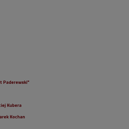
t Paderewski"
iej Kubera
arek Kochan