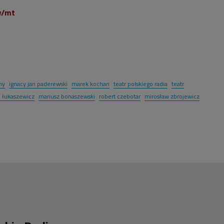
w/mt
my
ignacy jan paderewski
marek kochan
teatr polskiego radia
teatr
d łukaszewicz
mariusz bonaszewski
robert czebotar
mirosław zbrojewicz