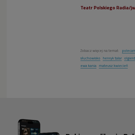
Teatr Polskiego Radia/j
Zobacz więcej na temat:
poleca
słuchowisko
henryk talar
olgier
ewa kania
mateusz kwiecień