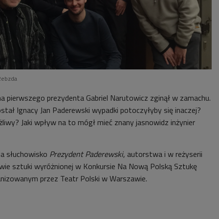
 Rebzda
 na pierwszego prezydenta Gabriel Narutowicz zginął w zamachu.
tał Ignacy Jan Paderewski wypadki potoczyłyby się inaczej?
żliwy? Jaki wpływ na to mógł mieć znany jasnowidz inżynier
a słuchowisko
Prezydent Paderewski
, autorstwa i w reżyserii
wie sztuki wyróżnionej w Konkursie Na Nową Polską Sztukę
anizowanym przez Teatr Polski w Warszawie.