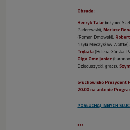
Obsada:
Henryk Talar
(inżynier Ste
Paderewski),
Mariusz Bon
(Roman Dmowski),
Robert
fizyki Mieczysław Wolfke)
Trybała
(Helena Górska-P
Olga Omeljaniec
(barono
Dzieduszycki, gracz),
Szym
Słuchowisko
Prezydent 
20.00 na antenie Progra
POSŁUCHAJ INNYCH SŁU
***