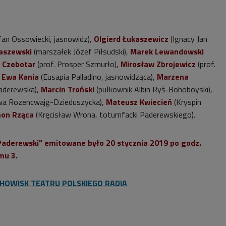
fan Ossowiecki, jasnowidz),
Olgierd Łukaszewicz
(Ignacy Jan
aszewski
(marszałek Józef Piłsudski),
Marek Lewandowski
 Czebotar
(prof. Prosper Szmurło),
Mirosław Zbrojewicz
(prof.
,
Ewa Kania
(Eusapia Palladino, jasnowidząca),
Marzena
aderewska),
Marcin Troński
(pułkownik Albin Ryś-Bohoboyski),
wa Rozencwajg-Dzieduszycka),
Mateusz Kwiecień
(Kryspin
on Rząca
(Kręcisław Wrona, totumfacki Paderewskiego).
Paderewski" emitowane było 20 stycznia 2019 po godz.
mu 3.
CHOWISK TEATRU POLSKIEGO RADIA