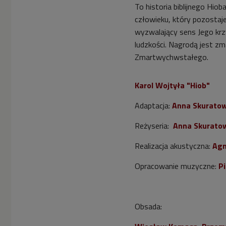
To historia biblijnego Hiob
człowieku, który pozostaj
wyzwalający sens Jego krzyż
ludzkości. Nagrodą jest z
Zmartwychwstałego.
Karol Wojtyła "Hiob"
Adaptacja:
Anna Skuratow
Reżyseria:
Anna Skuratow
Realizacja akustyczna:
Agn
Opracowanie muzyczne:
Pi
Obsada: