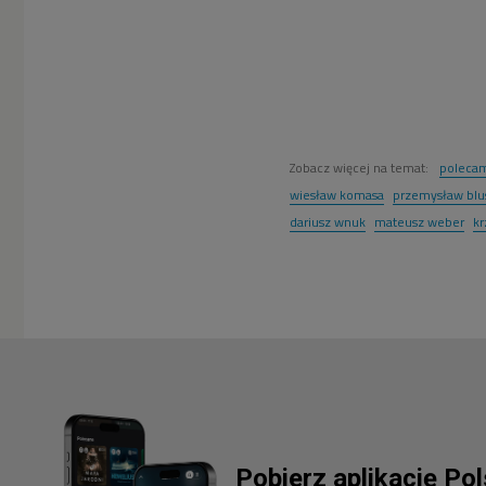
Zobacz więcej na temat:
poleca
wiesław komasa
przemysław blu
dariusz wnuk
mateusz weber
kr
Pobierz aplikację Po