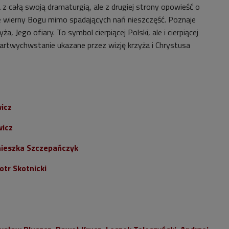
a z całą swoją dramaturgią, ale z drugiej strony opowieść o
e wierny Bogu mimo spadających nań nieszczęść. Poznaje
a, Jego ofiary. To symbol cierpiącej Polski, ale i cierpiącej
martwychwstanie ukazane przez wizję krzyża i Chrystusa
icz
icz
ieszka Szczepańczyk
otr Skotnicki