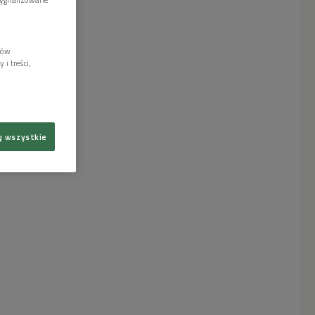
lów
i treści,
ę wszystkie