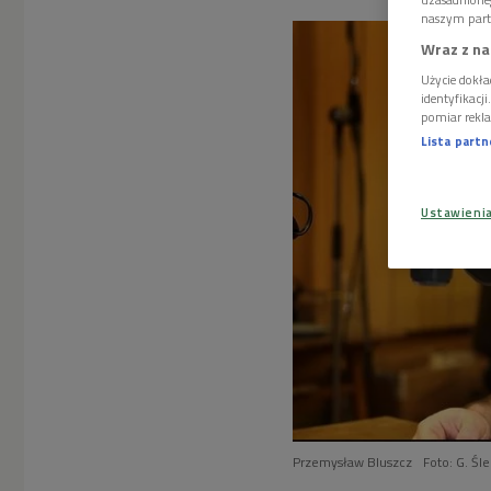
naszym part
Wraz z na
Użycie dokła
identyfikacj
pomiar rekla
Lista part
Ustawieni
Przemysław Bluszcz
Foto: G. Śl