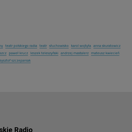
my
teatr polskiego radia
teatr
słuchowisko
karol wojtyła
anna skuratowicz
szcz
paweł krucz
leszek teleszyński
andrzej mastalerz
mateusz kwiecień
zysztof szczepaniak
lskie Radio