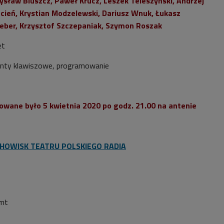
ław Bluszcz, Paweł Krucz, Leszek Teleszyński, Andrzej
cień, Krystian Modzelewski, Dariusz Wnuk, Łukasz
eber, Krzysztof Szczepaniak, Szymon Roszak
et
enty klawiszowe, programowanie
owane było 5 kwietnia 2020 po godz. 21.00 na antenie
CHOWISK TEATRU POLSKIEGO RADIA
/mt