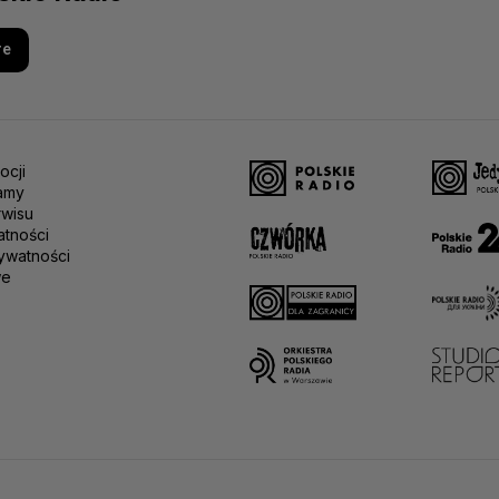
re
ocji
amy
rwisu
atności
ywatności
we