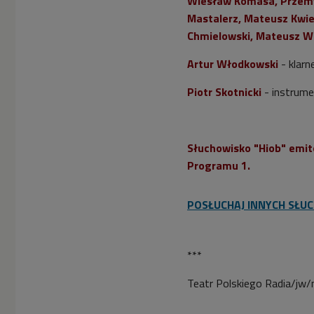
Wiesław Komasa, Przemys
Mastalerz, Mateusz Kwie
Chmielowski, Mateusz W
Artur Włodkowski
- klarn
Piotr Skotnicki
- instrum
Słuchowisko "Hiob" emit
Programu 1.
POSŁUCHAJ INNYCH SŁU
***
Teatr Polskiego Radia/jw