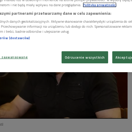
nerom i nie będą miały wpływu na dane przeglądania.
Polityka prywatności
szymi partnerami przetwarzamy dane w celu zapewnienia:
dnych danych geolokalizacyjnych. Aktywne skanowanie charakterystyki urządzenia do ce
i. Przechowywanie informacji na urządzeniu lub dostęp do nich. Spersonalizowane reklamy 
m i treści, badnie odbiorców i ulepszanie usług.
nerów (dostawców)
a zaawansowane
Odrzucenie wszystkich
Akceptuj
edź