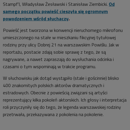
Stampf’l, Władysław Żesławski i Stanisław Ziembicki.
Od
samego początku powieść cieszyła się ogromnym
powodzeniem wśród słuchaczy
.
Powieść jest tworzona w konwencji nieruchomego mikrofonu
umieszczonego na stałe w mieszkaniu fikcyjnej tytułowej
rodziny przy ulicy Dobrej 21 na warszawskim Powiślu. Jak w
reportażu, postacie zdają sobie sprawę z tego, że są
nagrywane, a nawet zapraszają do wysłuchania odcinka i
czasami o tym wspominają w trakcie programu.
W słuchowisku jak dotąd wystąpiło (stale i gościnnie) blisko
400 znakomitych polskich aktorów dramatycznych i
estradowych. Obecnie z powieścią związani są artyści
reprezentujący kilka pokoleń aktorskich. Ich głosy i interpretacja
roli przyczyniły się do tego, że legenda warszawskiej rodziny
przetrwała, przekazywana z pokolenia na pokolenie.