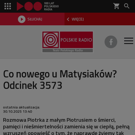
shopping_cart



SŁUCHAJ
WIĘCEJ

O TEATRZE
Co nowego u Matysiaków?
Odcinek 3573
REPERTUAR
SŁUCHOWISKA
ostatnia aktualizacja:
AKTUALNOŚCI
30.10.2025 13:40
Rozmowa Piotrka z małym Piotrusiem o śmierci,
DWA TEATRY 2026
pamięci i nieśmiertelności zamienia się w ciepłą, pełną
wzruszeń opowieść o tym, że naprawdę żyjemy tak