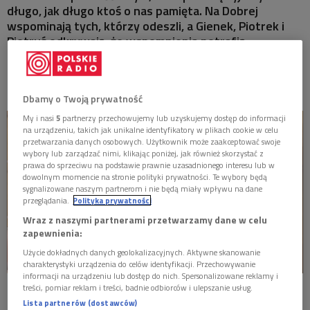
długo, jak długo ktoś o nas pamięta. Na Dobrej
MISTRZOWIE
wspominają tych, którzy odeszli, a Gienek, Piotrek i
Piotruś odkrywają, że wspomnienia potrafią
MATYSIAKOWIE
przywrócić obecność bliskich mocniej niż cokolwiek
innego.
W JEZIORANACH
Dbamy o Twoją prywatność
My i nasi
5
partnerzy przechowujemy lub uzyskujemy dostęp do informacji
na urządzeniu, takich jak unikalne identyfikatory w plikach cookie w celu
przetwarzania danych osobowych. Użytkownik może zaakceptować swoje
wybory lub zarządzać nimi, klikając poniżej, jak również skorzystać z
prawa do sprzeciwu na podstawie prawnie uzasadnionego interesu lub w
dowolnym momencie na stronie polityki prywatności. Te wybory będą
sygnalizowane naszym partnerom i nie będą miały wpływu na dane
przeglądania.
Polityka prywatności
Wraz z naszymi partnerami przetwarzamy dane w celu
zapewnienia:
Użycie dokładnych danych geolokalizacyjnych. Aktywne skanowanie
charakterystyki urządzenia do celów identyfikacji. Przechowywanie
informacji na urządzeniu lub dostęp do nich. Spersonalizowane reklamy i
Michał Sitarski
Foto: Cezary Piwowarski
treści, pomiar reklam i treści, badnie odbiorców i ulepszanie usług.
Lista partnerów (dostawców)