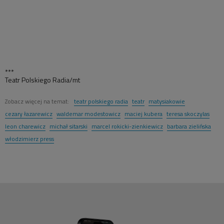
***
Teatr Polskiego Radia/mt
Zobacz więcej na temat:
teatr polskiego radia
teatr
matysiakowie
cezary łazarewicz
waldemar modestowicz
maciej kubera
teresa skoczylas
leon charewicz
michał sitarski
marcel rokicki-zienkiewicz
barbara zielińska
włodzimierz press