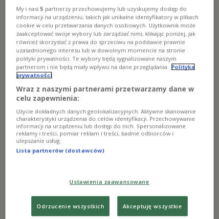
garść refleksji i podpowiedzi, które przygotowują
My i nasi
5
partnerzy przechowujemy lub uzyskujemy dostęp do
nasi felietoniści, wśród nich m.in. Elżbieta Nowak,
informacji na urządzeniu, takich jak unikalne identyfikatory w plikach
Barbara Sułek-Kowalska, o. Wacław Oszajca.
cookie w celu przetwarzania danych osobowych. Użytkownik może
Zapraszamy do słuchania Jedynki od poniedziałku
zaakceptować swoje wybory lub zarządzać nimi, klikając poniżej, jak
do soboty o godzinie 4.55.
również skorzystać z prawa do sprzeciwu na podstawie prawnie
uzasadnionego interesu lub w dowolnym momencie na stronie
polityki prywatności. Te wybory będą sygnalizowane naszym
partnerom i nie będą miały wpływu na dane przeglądania.
Polityka
prywatności
Ostatnie audycje
Wraz z naszymi partnerami przetwarzamy dane w
celu zapewnienia:
Myśli na dobry dzień 24 lutego godz.
Użycie dokładnych danych geolokalizacyjnych. Aktywne skanowanie
04:57
charakterystyki urządzenia do celów identyfikacji. Przechowywanie
informacji na urządzeniu lub dostęp do nich. Spersonalizowane
2024-02-24
arrow_forward
reklamy i treści, pomiar reklam i treści, badnie odbiorców i
ulepszanie usług.
Lista partnerów (dostawców)
Myśli na dobry dzień 23 lutego godz.
04:57
Ustawienia zaawansowane
2024-02-23
arrow_forward
Odrzucenie wszystkich
Akceptuję wszystkie