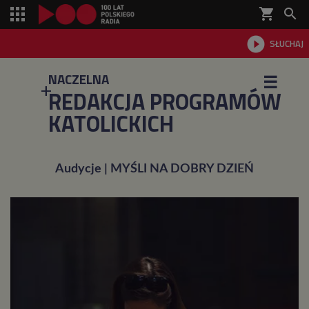
shopping_cart


SŁUCHAJ

NACZELNA
☰
REDAKCJA PROGRAMÓW
KATOLICKICH
Audycje | MYŚLI NA DOBRY DZIEŃ