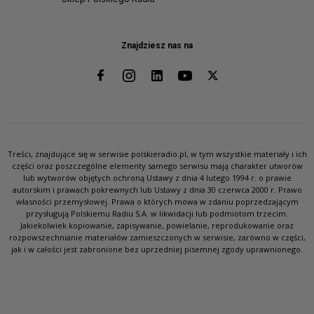
Znajdziesz nas na
Treści, znajdujące się w serwisie polskieradio.pl, w tym wszystkie materiały i ich
części oraz poszczególne elementy samego serwisu mają charakter utworów
lub wytworów objętych ochroną Ustawy z dnia 4 lutego 1994 r. o prawie
autorskim i prawach pokrewnych lub Ustawy z dnia 30 czerwca 2000 r. Prawo
własności przemysłowej. Prawa o których mowa w zdaniu poprzedzającym
przysługują Polskiemu Radiu S.A. w likwidacji lub podmiotom trzecim.
Jakiekolwiek kopiowanie, zapisywanie, powielanie, reprodukowanie oraz
rozpowszechnianie materiałów zamieszczonych w serwisie, zarówno w części,
jak i w całości jest zabronione bez uprzedniej pisemnej zgody uprawnionego.