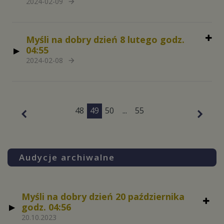
2024-02-09
arrow_forward
Myśli na dobry dzień 8 lutego godz.
04:55
2024-02-08
arrow_forward
48
49
50
...
55
Audycje archiwalne
Myśli na dobry dzień 20 października
godz. 04:56
20.10.2023