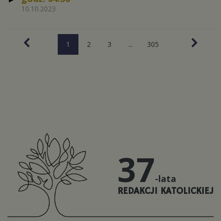
10.10.2023
1
2
3
...
305
37
-lata
REDAKCJI KATOLICKIEJ