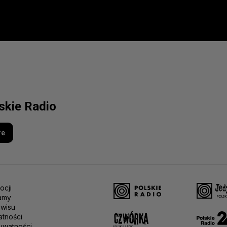
lskie Radio
re
ocji
amy
rwisu
atności
ywatności