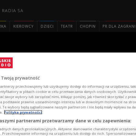
 RADIA SA
RKA
KIEROWCY
DZIECI
TEATR
CHOPIN
PR DLA ZAGRAN

ej "Nowa Tradycja" 2021. Dz
 Twoją prywatność
artnerzy przechowujemy lub uzyskujemy dostęp do informacji na urządzeniu, taki
entyfikatory w plikach cookie w celu przetwarzania danych osobowych. Użytkown
ć swoje wybory lub zarządzać nimi, klikając poniżej, jak również skorzystać z pra
na podstawie prawnie uzasadnionego interesu lub w dowolnym momencie na stroni
i. Te wybory będą sygnalizowane naszym partnerom i nie będą miały wpływu na d
a.
Polityka prywatności
aszymi partnerami przetwarzamy dane w celu zapewnienia:
adnych danych geolokalizacyjnych. Aktywne skanowanie charakterystyki urządzen
ji. Przechowywanie informacji na urządzeniu lub dostęp do nich. Spersonalizowane