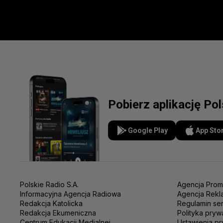
Pobierz aplikację Po
Google Play
App Sto
Polskie Radio S.A.
Agencja Prom
Informacyjna Agencja Radiowa
Agencja Rekl
Redakcja Katolicka
Regulamin se
Redakcja Ekumeniczna
Polityka pryw
Centrum Edukacji Medialnej
Ustawienia pr