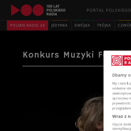
PORTAL POLSKIEGO
POLSKIE RADIO 24
JEDYNKA
DWÓJKA
TRÓJKA
CZWÓ
Konkurs Muzyki Folkow
Dbamy o
My i nasi
5
p
unikalne id
zaakceptowa
sprzeciwu 
prywatnośc
przeglądani
Wraz z n
Użycie dokł
identyfikac