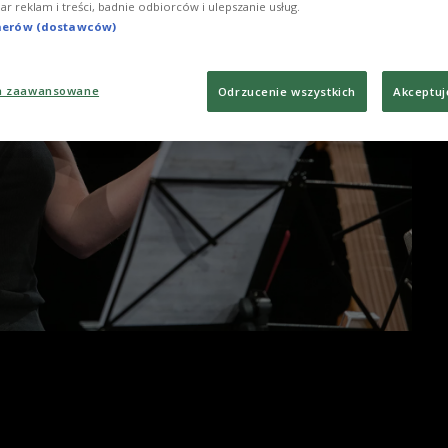
iar reklam i treści, badnie odbiorców i ulepszanie usług.
tnerów (dostawców)
a zaawansowane
Odrzucenie wszystkich
Akceptuj