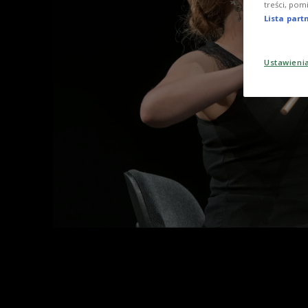
treści, pom
Lista par
Ustawieni