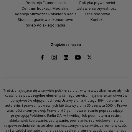
Redakcja Ekumeniczna
Polityka prywatności
Centrum Edukacji Medialnej
Ustawienia prywatności
Agencja Muzyczna Polskiego Radia
Dane osobowe
Studia nagraniowe i koncertowe
Kontakt
Sklep Polskiego Radia
Znajdziesz nas na
Treści, znajdujące się w serwisie polskieradio.pl, w tym wszystkie materiały i ich
części oraz poszczególne elementy samego serwisu mają charakter utworów
lub wytworów objętych ochroną Ustawy z dnia 4 lutego 1994 r. o prawie
autorskim i prawach pokrewnych lub Ustawy z dnia 30 czerwca 2000 r. Prawo
własności przemysłowej. Prawa o których mowa w zdaniu poprzedzającym
przysługują Polskiemu Radiu S.A. w likwidacji lub podmiotom trzecim.
Jakiekolwiek kopiowanie, zapisywanie, powielanie, reprodukowanie oraz
rozpowszechnianie materiałów zamieszczonych w serwisie, zarówno w części,
jak i w całości jest zabronione bez uprzedniej pisemnej zgody uprawnionego.