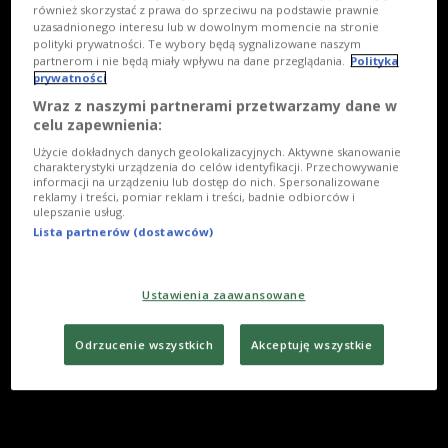
również skorzystać z prawa do sprzeciwu na podstawie prawnie
uzasadnionego interesu lub w dowolnym momencie na stronie
polityki prywatności. Te wybory będą sygnalizowane naszym
partnerom i nie będą miały wpływu na dane przeglądania.
Polityka
prywatności
Wraz z naszymi partnerami przetwarzamy dane w
celu zapewnienia:
Użycie dokładnych danych geolokalizacyjnych. Aktywne skanowanie
charakterystyki urządzenia do celów identyfikacji. Przechowywanie
informacji na urządzeniu lub dostęp do nich. Spersonalizowane
reklamy i treści, pomiar reklam i treści, badnie odbiorców i
ulepszanie usług.
Lista partnerów (dostawców)
Ustawienia zaawansowane
Odrzucenie wszystkich
Akceptuję wszystkie