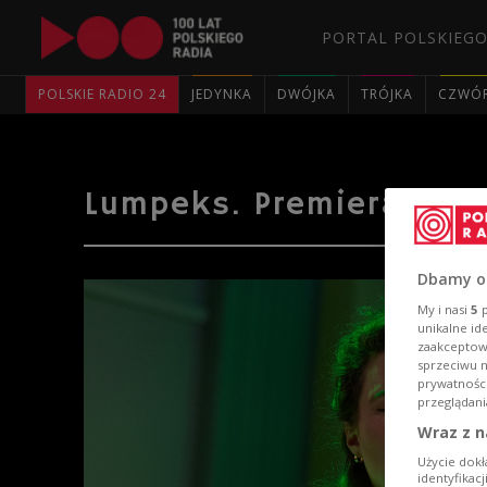
PORTAL POLSKIEGO
POLSKIE RADIO 24
JEDYNKA
DWÓJKA
TRÓJKA
CZWÓ
Lumpeks. Premiera płyt
Dbamy o
My i nasi
5
p
unikalne id
zaakceptowa
sprzeciwu 
prywatnośc
przeglądani
Wraz z n
Użycie dokł
identyfikac