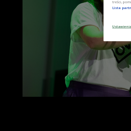
treści, pom
Lista par
Ustawieni