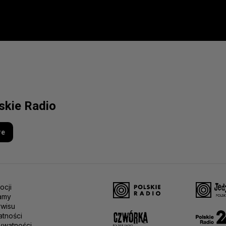
lskie Radio
re
ocji
amy
rwisu
atności
ywatności