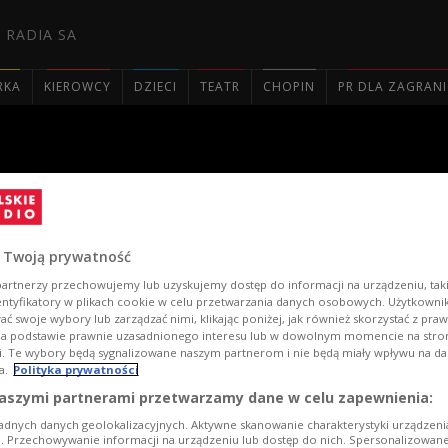
 RADIA SA
RKA
KIEROWCY
DZIECI
TEATR
CHOPIN
PR DLA ZAGRAN

y Polonez
 Twoją prywatność
artnerzy przechowujemy lub uzyskujemy dostęp do informacji na urządzeniu, taki
entyfikatory w plikach cookie w celu przetwarzania danych osobowych. Użytkown
ć swoje wybory lub zarządzać nimi, klikając poniżej, jak również skorzystać z pra
na podstawie prawnie uzasadnionego interesu lub w dowolnym momencie na stroni
i. Te wybory będą sygnalizowane naszym partnerom i nie będą miały wpływu na d
a.
Polityka prywatności
aszymi partnerami przetwarzamy dane w celu zapewnienia:
adnych danych geolokalizacyjnych. Aktywne skanowanie charakterystyki urządzen
ji. Przechowywanie informacji na urządzeniu lub dostęp do nich. Spersonalizowane