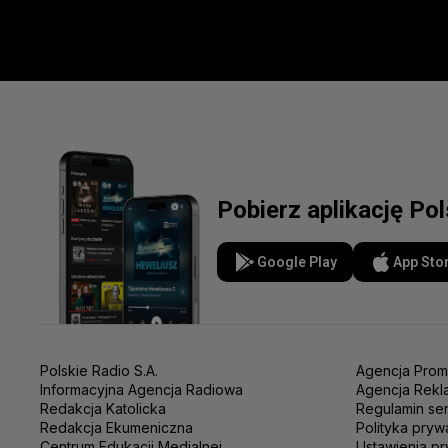
Pobierz aplikację Po
Google Play
App Sto
Polskie Radio S.A.
Agencja Prom
Informacyjna Agencja Radiowa
Agencja Rekl
Redakcja Katolicka
Regulamin se
Redakcja Ekumeniczna
Polityka pryw
Centrum Edukacji Medialnej
Ustawienia pr