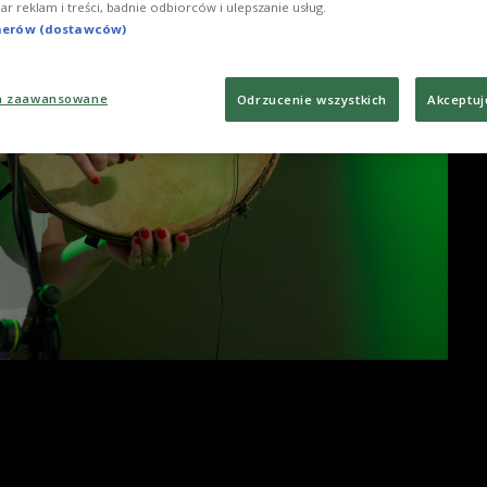
iar reklam i treści, badnie odbiorców i ulepszanie usług.
tnerów (dostawców)
a zaawansowane
Odrzucenie wszystkich
Akceptuj