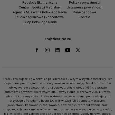
Redakcja Ekumeniczna
Polityka prywatności
Centrum Edukacji Medialnej
Ustawienia prywatności
Agencja Muzyczna Polskiego Radia
Dane osobowe
Studia nagraniowe i koncertowe
Kontakt
Sklep Polskiego Radia
Znajdziesz nas na
Treści, znajdujące się w serwisie polskieradio.pl, w tym wszystkie materiały i ich
części oraz poszczególne elementy samego serwisu mają charakter utworów
lub wytworów objętych ochroną Ustawy z dnia 4 lutego 1994 r. o prawie
autorskim i prawach pokrewnych lub Ustawy z dnia 30 czerwca 2000 r. Prawo
własności przemysłowej. Prawa o których mowa w zdaniu poprzedzającym
przysługują Polskiemu Radiu S.A. w likwidacji lub podmiotom trzecim.
Jakiekolwiek kopiowanie, zapisywanie, powielanie, reprodukowanie oraz
rozpowszechnianie materiałów zamieszczonych w serwisie, zarówno w części,
jak i w całości jest zabronione bez uprzedniej pisemnej zgody uprawnionego.