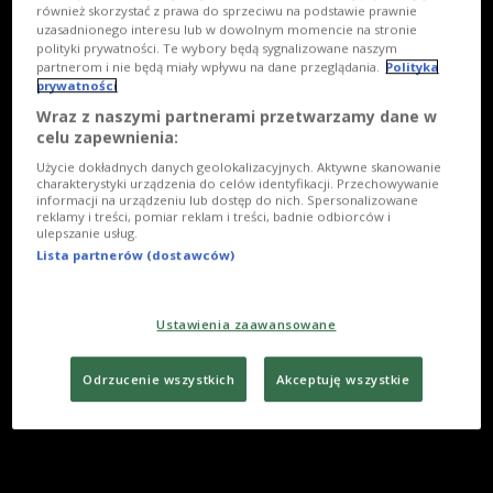
również skorzystać z prawa do sprzeciwu na podstawie prawnie
uzasadnionego interesu lub w dowolnym momencie na stronie
polityki prywatności. Te wybory będą sygnalizowane naszym
partnerom i nie będą miały wpływu na dane przeglądania.
Polityka
prywatności
Wraz z naszymi partnerami przetwarzamy dane w
celu zapewnienia:
Użycie dokładnych danych geolokalizacyjnych. Aktywne skanowanie
charakterystyki urządzenia do celów identyfikacji. Przechowywanie
informacji na urządzeniu lub dostęp do nich. Spersonalizowane
reklamy i treści, pomiar reklam i treści, badnie odbiorców i
ulepszanie usług.
Lista partnerów (dostawców)
Ustawienia zaawansowane
Odrzucenie wszystkich
Akceptuję wszystkie