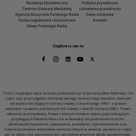
Redakcja Ekumeniczna
Polityka prywatności
Centrum Edukacji Medialnej
Ustawienia prywatności
Agencja Muzyczna Polskiego Radia
Dane osobowe
Studia nagraniowe i koncertowe
Kontakt
Sklep Polskiego Radia
Znajdziesz nas na
Treści, znajdujące się w serwisie polskieradio.pl, w tym wszystkie materiały i ich
części oraz poszczególne elementy samego serwisu mają charakter utworów
lub wytworów objętych ochroną Ustawy z dnia 4 lutego 1994 r. o prawie
autorskim i prawach pokrewnych lub Ustawy z dnia 30 czerwca 2000 r. Prawo
własności przemysłowej. Prawa o których mowa w zdaniu poprzedzającym
przysługują Polskiemu Radiu S.A. w likwidacji lub podmiotom trzecim.
Jakiekolwiek kopiowanie, zapisywanie, powielanie, reprodukowanie oraz
rozpowszechnianie materiałów zamieszczonych w serwisie, zarówno w części,
jak i w całości jest zabronione bez uprzedniej pisemnej zgody uprawnionego.