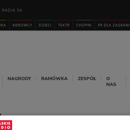
 RADIA SA
RKA
KIEROWCY
DZIECI
TEATR
CHOPIN
PR DLA ZAGRAN

NAGRODY
RAMÓWKA
ZESPÓŁ
O
NAS
ku