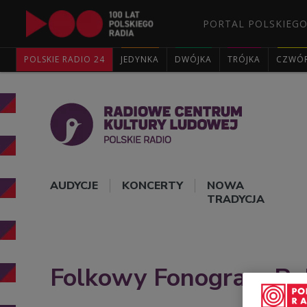
PORTAL POLSKIEGO
POLSKIE RADIO 24
JEDYNKA
DWÓJKA
TRÓJKA
CZWÓ
AUDYCJE
KONCERTY
NOWA
TRADYCJA
Folkowy Fonogram Ro