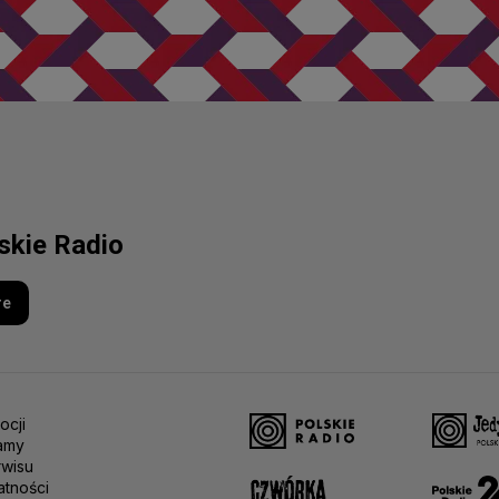
lskie Radio
re
ocji
amy
rwisu
atności