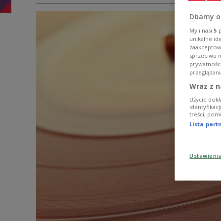
Dbamy o
My i nasi
5
p
unikalne id
zaakceptowa
sprzeciwu 
prywatnośc
przeglądani
Wraz z n
Użycie dokł
identyfikac
treści, pom
Lista par
Ustawieni