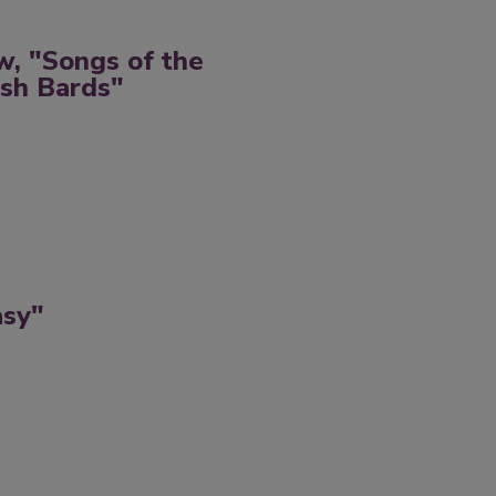
, "Songs of the
ish Bards"
asy"