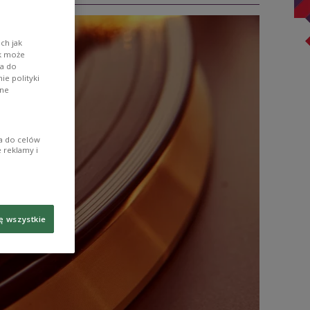
ch jak
ik może
wa do
e polityki
ane
ia do celów
 reklamy i
ę wszystkie