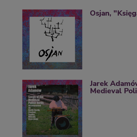
Osjan, "Księga
Jarek Adamów
Medieval Pol