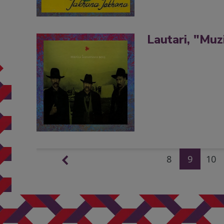
Lautari, "Mu
8
9
10