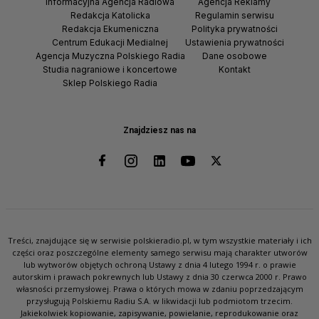
Informacyjna Agencja Radiowa
Agencja Reklamy
Redakcja Katolicka
Regulamin serwisu
Redakcja Ekumeniczna
Polityka prywatności
Centrum Edukacji Medialnej
Ustawienia prywatności
Agencja Muzyczna Polskiego Radia
Dane osobowe
Studia nagraniowe i koncertowe
Kontakt
Sklep Polskiego Radia
Znajdziesz nas na
Treści, znajdujące się w serwisie polskieradio.pl, w tym wszystkie materiały i ich
części oraz poszczególne elementy samego serwisu mają charakter utworów
lub wytworów objętych ochroną Ustawy z dnia 4 lutego 1994 r. o prawie
autorskim i prawach pokrewnych lub Ustawy z dnia 30 czerwca 2000 r. Prawo
własności przemysłowej. Prawa o których mowa w zdaniu poprzedzającym
przysługują Polskiemu Radiu S.A. w likwidacji lub podmiotom trzecim.
Jakiekolwiek kopiowanie, zapisywanie, powielanie, reprodukowanie oraz