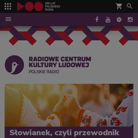
shopping_cart



Słowianek, czyli przewodnik