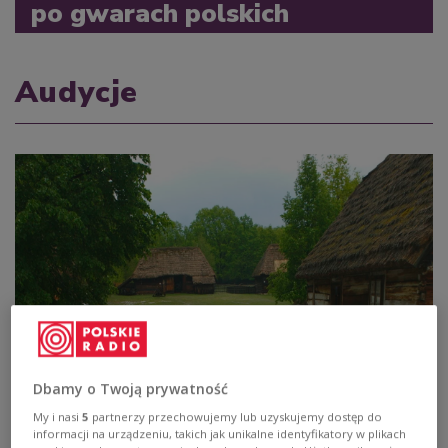
po gwarach polskich
Audycje
Dbamy o Twoją prywatność
Gwara radomska
My i nasi
5
partnerzy przechowujemy lub uzyskujemy dostęp do
informacji na urządzeniu, takich jak unikalne identyfikatory w plikach