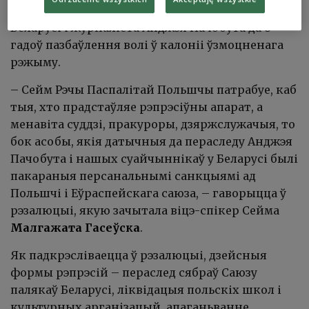
прысудзіў актывіста польскай меншасці ў
Беларусі і журналіста Анджэя Пачобута да 8
гадоў пазбаўлення волі ў калоніі ўзмоцненага
рэжыму.
– Сейм Рэчы Паспалітай Польшчы патрабуе, каб
тыя, хто прадстаўляе рэпрэсіўны апарат, а
менавіта суддзі, пракуроры, дзяржслужачыя, то
бок асобы, якія датычныя да пераследу Анджэя
Пачобута і нашых суайчыннікаў у Беларусі былі
пакараныя персанальнымі санкцыямі ад
Польшчі і Еўраспейскага саюза, – гаворыцца ў
рэзалюцыі, якую зачытала віцэ-спікер Сейма
Малгажата Гасеўска
.
Як падкрэсліваецца ў рэзалюцыі, дзейсныя
формы рэпрэсій – пераслед сябраў Саюзу
палякаў Беларусі, ліквідацыя польскіх школ і
культурных арганізацый, апаганьванне