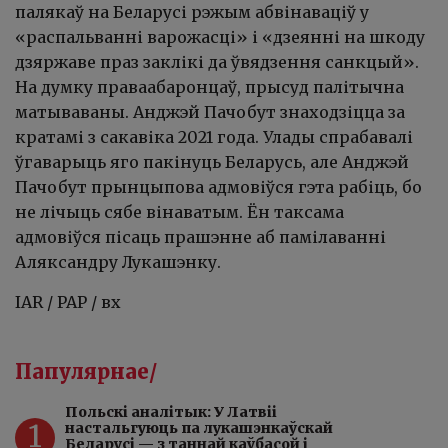
палякаў на Беларусі рэжым абвінаваціў у
«распальванні варожасці» і «дзеянні на шкоду
дзяржаве праз заклікі да ўвядзення санкцый».
На думку праваабаронцаў, прысуд палітычна
матываваны. Анджэй Пачобут знаходзіцца за
кратамі з сакавіка 2021 года. Улады спрабавалі
ўгаварыць яго пакінуць Беларусь, але Анджэй
Пачобут прынцыпова адмовіўся гэта рабіць, бо
не лічыць сябе вінаватым. Ён таксама
адмовіўся пісаць прашэнне аб памілаванні
Аляксандру Лукашэнку.
IAR / PAP / вх
Папулярнае/
Польскі аналітык: У Латвіі
1
настальгуюць па лукашэнкаўскай
Беларусі — з таннай каўбасой і