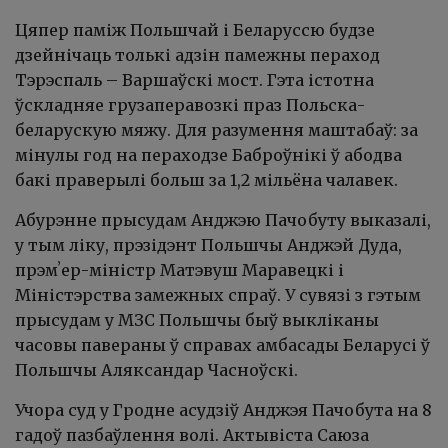
Цяпер паміж Польшчай і Беларуссю будзе
дзейнічаць толькі адзін памежны пераход
Тэрэспаль – Варшаўскі мост. Гэта істотна
ўскладняе грузаперавозкі праз Польска-
беларускую мяжу. Для разумення маштабаў: за
мінулы год на пераходзе Баброўнікі ў абодва
бакі праверылі больш за 1,2 мільёна чалавек.
Абурэнне прысудам Анджэю Пачобуту выказалі,
у тым ліку, прэзідэнт Польшчы Анджэй Дуда,
прэмʼер-міністр Матэвуш Маравецкі і
Міністэрства замежных спраў. У сувязі з гэтым
прысудам у МЗС Польшчы быў выкліканы
часовы павераны ў справах амбасады Беларусі ў
Польшчы Аляксандар Часноўскі.
Учора суд у Гродне асудзіў Анджэя Пачобута на 8
гадоў пазбаўлення волі. Актывіста Саюза