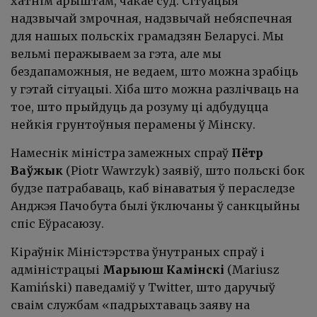
хатнім арыштам, чакае суд. Сітуацыя
надзвычай змрочная, надзвычай небяспечная
для нашых польскіх грамадзян Беларусі. Мы
вельмі перажываем за гэта, але мы
бездапаможныя, не ведаем, што можна зрабіць
у гэтай сітуацыі. Хіба што можна разлічваць на
тое, што прыйдуць да розуму ці адбудуцца
нейкія грунтоўныя перамены ў Мінску.
Намеснік міністра замежных спраў
Пётр
Ваўжык
(Piotr Wawrzyk) заявіў, што польскі бок
будзе патрабаваць, каб вінаватыя ў пераследзе
Анджэя Пачобута былі ўключаны ў санкцыйны
спіс Еўрасаюзу.
Кіраўнік Міністэрства ўнутраных спраў і
адміністрацыі
Марыюш Камінскі
(Mariusz
Kamiński) паведаміў у Twitter, што даручыў
сваім службам «падрыхтаваць заяву на