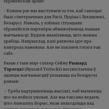
еўрапейскай арэне:
- Кожны раз мы выступаем за тое, каб санкцыі
былі сіметрычныя для Расіі, Пуціна і Лукашэнкі,
Беларусі. Нажаль, у пэўных сітуацыях
еўрапейскія партнёры абмяжоўваюць нашыя
магчымасці. Будзем аналізаваць, што можна
зрабіць. Напрыклад, калі размова ідзе пра
кантроль памежны. Але не пакінем гэтага так
сабе.
Разам з тым віцэ-спікер Сейму
Рышард
Тэрлецкі
(Ryszard Terlecki) песімістычны ў
ацэнцы магчымасцяў уплываць на беларускі
рэжым:
– Трэба падтрымліваць высілкі, каб вызваліць
яго на нейкіх умовах. Але мы таксама ведаем,
што Анжаліку Борыс, якая знаходзіцца пад