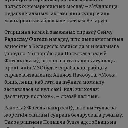
польскіх мемарыяльных месцаў – з'яўляюцца
недапушчальнымі актамі, якія супярэчаць
міжнародным абавязацельствам Беларусі.
Старшыня камісіі замежных справаў Сейму
Радослаў Фогель
нагадаў, што дыпламатычныя
адносіны з Беларуссю звяліся да мінімальнага
ўзроўню. У інтэрв’ю для Польскага радыё
Фогель сказаў, што не варта пакуль агучваць
крокі, якія МЗС будзе спрабаваць рабіць у
справе вызвалення Анджэя Пачобута. «Можа
быць, лепш, каб гэта да пэўнага моманту
заставалася за кулісамі, калі мы хочам
дасягнуць поспеху», – сказаў палітык.
Радослаў Фогель падкрэсліў, што выступае за
жорсткія санкцыі супраць беларускага рэжыму.
Такое рашэнне Польшча будзе адстойваць на