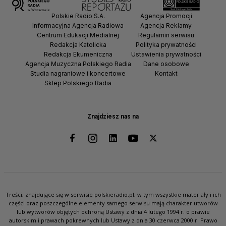
Polskie Radio S.A.
Agencja Promocji
Informacyjna Agencja Radiowa
Agencja Reklamy
Centrum Edukacji Medialnej
Regulamin serwisu
Redakcja Katolicka
Polityka prywatności
Redakcja Ekumeniczna
Ustawienia prywatności
Agencja Muzyczna Polskiego Radia
Dane osobowe
Studia nagraniowe i koncertowe
Kontakt
Sklep Polskiego Radia
Znajdziesz nas na
Treści, znajdujące się w serwisie polskieradio.pl, w tym wszystkie materiały i ich
części oraz poszczególne elementy samego serwisu mają charakter utworów
lub wytworów objętych ochroną Ustawy z dnia 4 lutego 1994 r. o prawie
autorskim i prawach pokrewnych lub Ustawy z dnia 30 czerwca 2000 r. Prawo