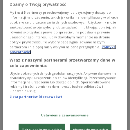
Dbamy o Twoją prywatność
My i nasi
5
partnerzy przechowujemy lub uzyskujemy dostęp do
informacji na urządzeniu, takich jak unikalne identyfikatory w plikach
cookie w celu przetwarzania danych osobowych. Użytkownik może
zaakceptować swoje wybory lub zarządzać nimi, klikając poniżej, jak
Surowe sankcje wobec białoruskiego reżimu. Takie rozwiązanie postuluje
również skorzystać z prawa do sprzeciwu na podstawie prawnie
Polska na arenie europejskiej.
Anatol Chomicz / Forum
uzasadnionego interesu lub w dowolnym momencie na stronie
polityki prywatności. Te wybory będą sygnalizowane naszym
Журналіст, актывіст Саюзу палякаў у Беларусі
partnerom i nie będą miały wpływu na dane przeglądania.
Polityka
Анджэй Пачобут учора быў асуджаны на 8 гадоў
prywatności
зняволення. Афіцыйная рэакцыя польскага
Wraz z naszymi partnerami przetwarzamy dane w
celu zapewnienia:
боку была хуткай – 9 лютага было абвешчана,
што закрываецца памежны пераход Баброўнікі
Użycie dokładnych danych geolokalizacyjnych. Aktywne skanowanie
charakterystyki urządzenia do celów identyfikacji. Przechowywanie
на мяжы з Беларуссю. Старшыня камісіі
informacji na urządzeniu lub dostęp do nich. Spersonalizowane
reklamy i treści, pomiar reklam i treści, badnie odbiorców i
замежных справаў Сейму Радослаў Фогель
ulepszanie usług.
(Radosław Fogiel) заявіў, што будуць рашучыя
Lista partnerów (dostawców)
захады для вызвалення Анджэя Пачобута.
Ustawienia zaawansowane
Сейм прыняў рэзалюцыю, у якой асудзіў
рашэнне Гродзенскага абласнога суда, які
Odrzucenie wszystkich
Akceptuję wszystkie