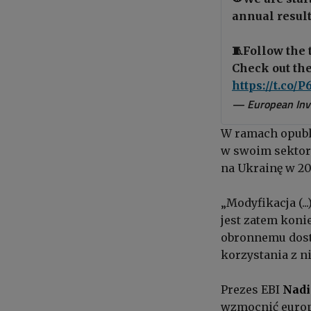
annual result
🧵Follow the 
Check out the
https://t.co/
— European Inv
W ramach opubli
w swoim sektor
na Ukrainę w 20
„Modyfikacja (..
jest zatem koni
obronnemu dost
korzystania z n
Prezes EBI
Nadi
wzmocnić europe