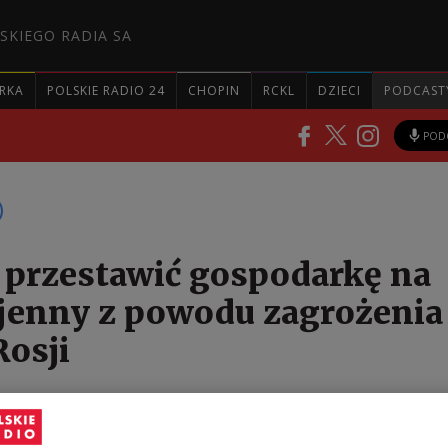
SKIEGO RADIA SA
RKA
POLSKIE RADIO 24
CHOPIN
RCKL
DZIECI
PODCAST
POD
 przestawić gospodarkę na
jenny z powodu zagrożenia
Rosji
jska zaprezentowała strategię dla przemysłu obron
ypu w historii. Chodzi o to, by przejść od reagowani