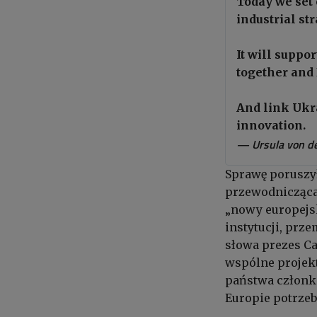
Today we set 
industrial str
It will suppo
together and
And link Ukra
innovation.
— Ursula von d
Sprawę poruszył
przewodnicząc
„nowy europejsk
instytucji, prz
słowa prezes Ca
wspólne projek
państwa członko
Europie potrzeb