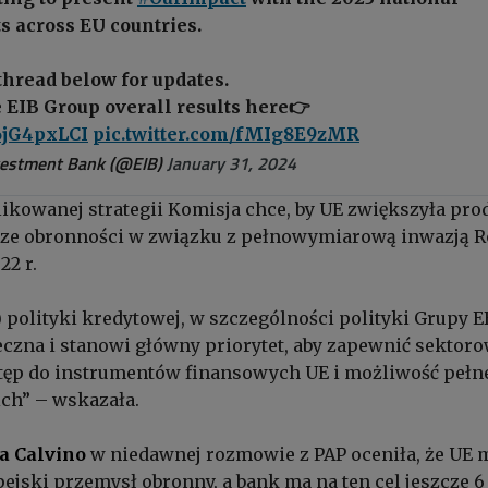
s across EU countries.
thread below for updates.
 EIB Group overall results here👉
P6jG4pxLCI
pic.twitter.com/fMIg8E9zMR
estment Bank (@EIB)
January 31, 2024
kowanej strategii Komisja chce, by UE zwiększyła pro
ze obronności w związku z pełnowymiarową inwazją R
22 r.
.) polityki kredytowej, w szczególności polityki Grupy E
eczna i stanowi główny priorytet, aby zapewnić sektoro
ęp do instrumentów finansowych UE i możliwość pełn
ich” – wskazała.
a Calvino
w niedawnej rozmowie z PAP oceniła, że UE 
jski przemysł obronny, a bank ma na ten cel jeszcze 6