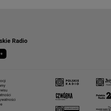
lskie Radio
re
ocji
amy
rwisu
atności
ywatności
we