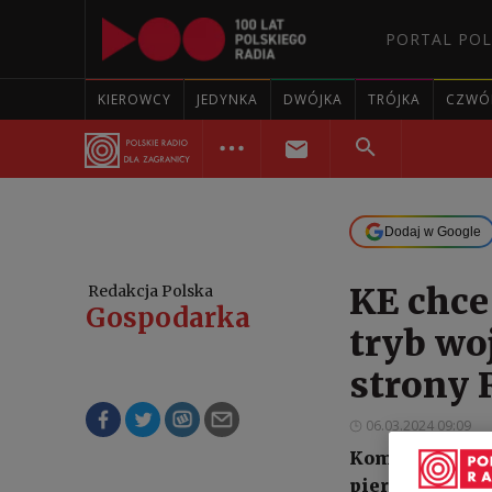
PORTAL POL
KIEROWCY
JEDYNKA
DWÓJKA
TRÓJKA
CZWÓ
Dodaj w Google
KE chce
Redakcja Polska
Gospodarka
tryb wo
strony 
06.03.2024 09:09
Komisja Europe
pierwszą tego t