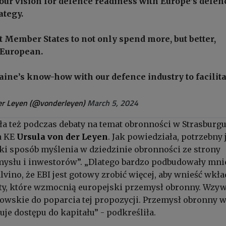
our vision for defence readiness with Europe’s defen
ategy.
rt Member States to not only spend more, but better,
 European.
ine’s know-how with our defence industry to facilita
er Leyen (@vonderleyen)
March 5, 2024
a też podczas debaty na temat obronności w Strasburg
a KE
Ursula von der Leyen
. Jak powiedziała, potrzebny 
i sposób myślenia w dziedzinie obronności ze strony
emysłu i inwestorów”. „Dlatego bardzo podbudowały mni
lvino, że EBI jest gotowy zrobić więcej, aby wnieść wkł
ty, które wzmocnią europejski przemysł obronny. Wz
wskie do poparcia tej propozycji. Przemysł obronny 
uje dostępu do kapitału” - podkreśliła.