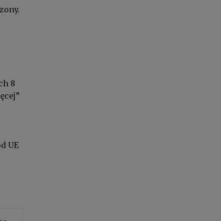
zony.
,
ch 8
ęcej”
od UE