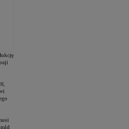
dukcję
osji
BI,
wi
ego
musi
 mld