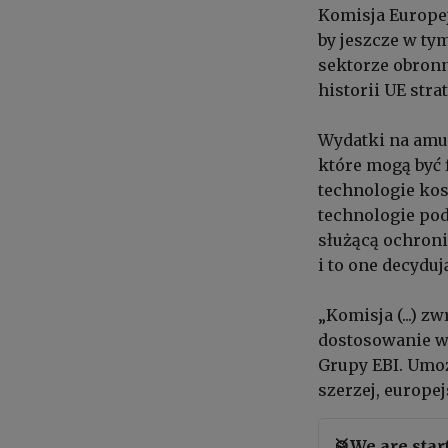
Komisja Europej
by jeszcze w ty
sektorze obron
historii UE str
Wydatki na amun
które mogą być 
technologie kos
technologie pod
służącą ochroni
i to one decydu
„Komisja (...) z
dostosowanie wy
Grupy EBI. Umoż
szerzej, europe
🥁We are star