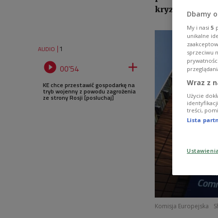
kryzysowego do
Dbamy o
My i nasi
5
p
unikalne id
zaakceptowa
1
AUDIO
sprzeciwu 
prywatnośc


00'54
przeglądani
Wraz z n
KE chce przestawić gospodarkę na
tryb wojenny z powodu zagrożenia
Użycie dokł
ze strony Rosji [posluchaj]
identyfikac
treści, pom
Lista par
Ustawieni
Komisja Europejska
S