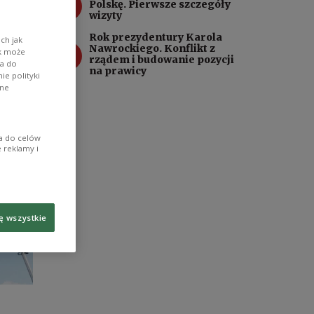
3
Polskę. Pierwsze szczegóły
wizyty
Rok prezydentury Karola
ch jak
4
Nawrockiego. Konflikt z
ik może
rządem i budowanie pozycji
wa do
na prawicy
e polityki
ane
ia do celów
 reklamy i
ę wszystkie