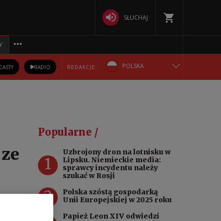
SŁUCHAJ
Y
POLSKA
CASTY
RADIO
REDAKCJE:
ENGLISH
БЕЛАРУСКАЯ
Popularne /
DEUTSCH
 ze
Uzbrojony dron na lotnisku w
1
Lipsku. Niemieckie media:
РУССКИЙ
sprawcy incydentu należy
szukać w Rosji
УКРАЇНСЬКА
2
Polska szóstą gospodarką
Unii Europejskiej w 2025 roku
nego,
Papież Leon XIV odwiedzi
a