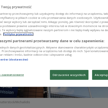
 trybu gotowości obronnej
 Twoją prywatność
artnerzy przechowujemy lub uzyskujemy dostęp do informacji na urządzeniu, taki
entyfikatory w plikach cookie w celu przetwarzania danych osobowych. Użytkown
ć swoje wybory lub zarządzać nimi, klikając poniżej, jak również skorzystać z pra
na podstawie prawnie uzasadnionego interesu lub w dowolnym momencie na stroni
i. Te wybory będą sygnalizowane naszym partnerom i nie będą miały wpływu na d
a.
Polityka prywatności
aszymi partnerami przetwarzamy dane w celu zapewnienia:
adnych danych geolokalizacyjnych. Aktywne skanowanie charakterystyki urządzen
ji. Przechowywanie informacji na urządzeniu lub dostęp do nich. Spersonalizowane
iar reklam i treści, badnie odbiorców i ulepszanie usług.
tnerów (dostawców)
a zaawansowane
Odrzucenie wszystkich
Akceptuj
hutterstock/Michailidis