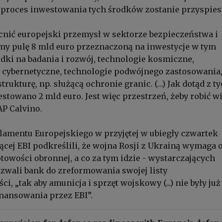
e proces inwestowania tych środków zostanie przyspies
ić europejski przemysł w sektorze bezpieczeństwa i
my pulę 8 mld euro przeznaczoną na inwestycje w tym
odki na badania i rozwój, technologie kosmiczne,
 cybernetyczne, technologie podwójnego zastosowania
trukturę, np. służącą ochronie granic. (…) Jak dotąd z ty
stowano 2 mld euro. Jest więc przestrzeń, żeby robić wi
AP Calvino.
lamentu Europejskiego w przyjętej w ubiegły czwartek
zącej EBI podkreślili, że wojna Rosji z Ukrainą wymaga 
towości obronnej, a co za tym idzie - wystarczających
wezwali bank do zreformowania swojej listy
i, „tak aby amunicja i sprzęt wojskowy (...) nie były już
inansowania przez EBI”.