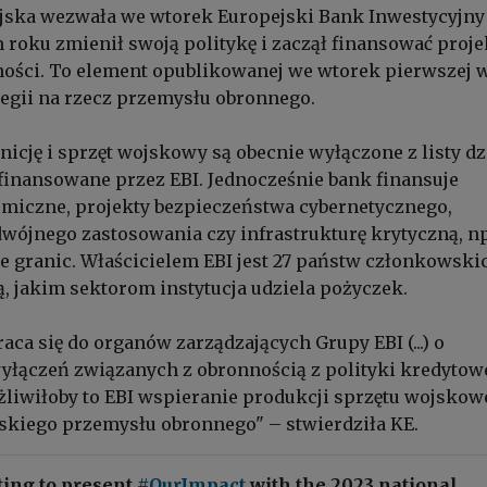
ska wezwała we wtorek Europejski Bank Inwestycyjny 
m roku zmienił swoją politykę i zaczął finansować proje
ności. To element opublikowanej we wtorek pierwszej 
ategii na rzecz przemysłu obronnego.
icję i sprzęt wojskowy są obecnie wyłączone z listy dz
finansowane przez EBI. Jednocześnie bank finansuje
miczne, projekty bezpieczeństwa cybernetycznego,
wójnego zastosowania czy infrastrukturę krytyczną, np
e granic. Właścicielem EBI jest 27 państw członkowski
ją, jakim sektorom instytucja udziela pożyczek.
wraca się do organów zarządzających Grupy EBI (...) o
łączeń związanych z obronnością z polityki kredytow
liwiłoby to EBI wspieranie produkcji sprzętu wojskowe
jskiego przemysłu obronnego" – stwierdziła KE.
ting to present
#OurImpact
with the 2023 national