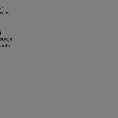
j,
ycje,
j
stycje
4 mln
t