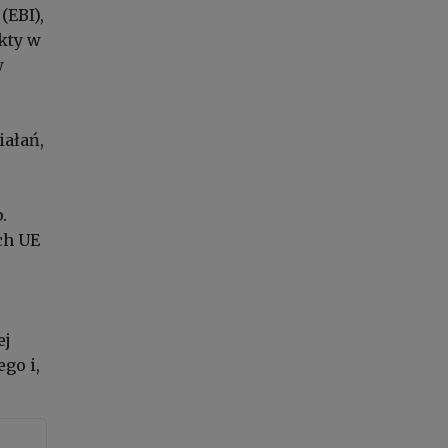
(EBI),
kty w
w
iałań,
.
ch UE
ej
go i,