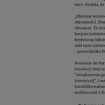
euro. Dodała, ż
„Musimy wzmocn
obronności. Ma
obszarze. To śr
bezpieczeństwo
krytyczną infras
mld euro zainwe
- powiedziała P
Posłowie do Par
rezolucji dotyc
"zwiększenia go
inwestycji”, i 
kwalifikowalnośc
wykluczane z f