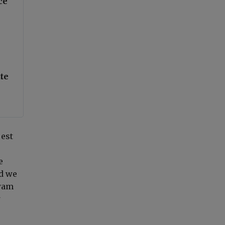
ce
te
u
jest
e
ad we
ywam
w