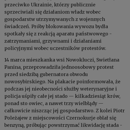
przeciwko Ukrainie, którzy publicznie
sprzeciwiali się działaniom władz wobec
gospodarstw utrzymywanych z wojennych
świadczeń. Próby blokowania wywozu bydła
spotkały się z reakcją aparatu państwowego -
zatrzymaniami, grzywnami i działaniami
policyjnymi wobec uczestników protestów.
14 marca mieszkanka wsi Nowokluczi, Swietłana
Panina, przeprowadziła jednoosobowy protest
przed siedzibą gubernatora obwodu
nowosybirskiego. Na plakacie poinformowała, że
podczas jej nieobecności służby weterynaryjne i
policja uśpiły całe jej stado — kilkadziesiąt krów,
ponad sto owiec, a nawet trzy wielbłądy —
całkowicie niszcząc jej gospodarstwo. Z kolei Piotr
Poleżajew z miejscowości Czernokurje oblał się
benzyną, próbując powstrzymać likwidację stada -