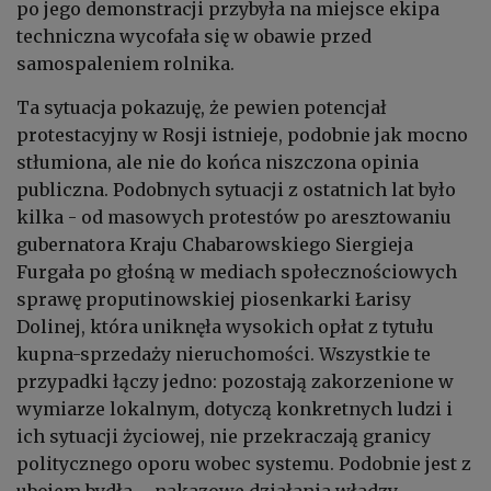
po jego demonstracji przybyła na miejsce ekipa
techniczna wycofała się w obawie przed
samospaleniem rolnika.
Ta sytuacja pokazuję, że pewien potencjał
protestacyjny w Rosji istnieje, podobnie jak mocno
stłumiona, ale nie do końca niszczona opinia
publiczna. Podobnych sytuacji z ostatnich lat było
kilka - od masowych protestów po aresztowaniu
gubernatora Kraju Chabarowskiego Siergieja
Furgała po głośną w mediach społecznościowych
sprawę proputinowskiej piosenkarki Łarisy
Dolinej, która uniknęła wysokich opłat z tytułu
kupna-sprzedaży nieruchomości. Wszystkie te
przypadki łączy jedno: pozostają zakorzenione w
wymiarze lokalnym, dotyczą konkretnych ludzi i
ich sytuacji życiowej, nie przekraczają granicy
politycznego oporu wobec systemu. Podobnie jest z
ubojem bydła – nakazowe działania władzy