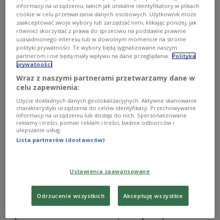
Profesor Włodzimierz Marciniak, były ambasador Rzeczypospolitej
informacji na urządzeniu, takich jak unikalne identyfikatory w plikach
Polskiej w Federacji Rosyjskiej, o aktualnej sytuacji społecznej w Rosji.
cookie w celu przetwarzania danych osobowych. Użytkownik może
zaakceptować swoje wybory lub zarządzać nimi, klikając poniżej, jak
również skorzystać z prawa do sprzeciwu na podstawie prawnie
uzasadnionego interesu lub w dowolnym momencie na stronie
polityki prywatności. Te wybory będą sygnalizowane naszym
partnerom i nie będą miały wpływu na dane przeglądania.
Polityka
prywatności
Wraz z naszymi partnerami przetwarzamy dane w
celu zapewnienia:
Użycie dokładnych danych geolokalizacyjnych. Aktywne skanowanie
charakterystyki urządzenia do celów identyfikacji. Przechowywanie
informacji na urządzeniu lub dostęp do nich. Spersonalizowane
reklamy i treści, pomiar reklam i treści, badnie odbiorców i
ulepszanie usług.
Lista partnerów (dostawców)
Zdjęcie ilustracyjne.
Pixabay/PublicDomainPictures
Ustawienia zaawansowane
Na początku lutego władze obwodu
nowosybirskiego ogłosiły wykrycie przypadków
Odrzucenie wszystkich
Akceptuję wszystkie
pasterelozy wśród bydła, co stało się podstawą do
wprowadzenia kwarantanny i rozpoczęcia