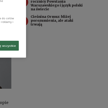
3
ane
rocznicy Powstania
Warszawskiego i język polski
na świecie
Cieśnina Ormuz: bliżej
4
ia do celów
porozumienia, ale ataki
 reklamy i
trwają
ę wszystkie
ropie