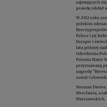
zajmujących się
prawdę zdobył 
W 2012 roku zo
polskim odznac
Rzeczypospolite
Polsce i jej ku
Europie i świec
lata później na
Odrodzenia Pols
Polonia Mater N
przyznawaną pr
nagrodę "Rycerz
został Człowiek
Norman Davies 
Wrocławia, a t
Warszawskich.