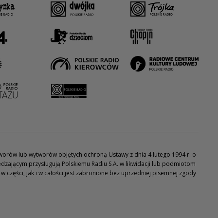
utworów lub wytworów objętych ochroną Ustawy z dnia 4 lutego 1994 r. o
dzającym przysługują Polskiemu Radiu S.A. w likwidacji lub podmiotom
części, jak i w całości jest zabronione bez uprzedniej pisemnej zgody