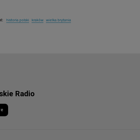
historia polski
kraków
wielka brytania
at:
lskie Radio
re