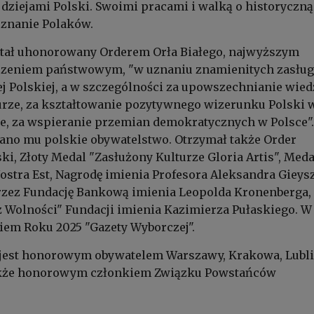
 dziejami Polski. Swoimi pracami i walką o historyczną
uznanie Polaków.
stał uhonorowany Orderem Orła Białego, najwyższym
zeniem państwowym, "w uznaniu znamienitych zasług
j Polskiej, a w szczególności za upowszechnianie wied
lturze, za kształtowanie pozytywnego wizerunku Polski 
ie, za wspieranie przemian demokratycznych w Polsce"
dano mu polskie obywatelstwo. Otrzymał także Order
ki, Złoty Medal "Zasłużony Kulturze Gloria Artis", Meda
ostra Est, Nagrodę imienia Profesora Aleksandra Gieysz
zez Fundację Bankową imienia Leopolda Kronenberga,
 Wolności" Fundacji imienia Kazimierza Pułaskiego. W
iem Roku 2025 "Gazety Wyborczej".
jest honorowym obywatelem Warszawy, Krakowa, Lubli
akże honorowym członkiem Związku Powstańców