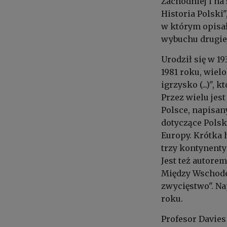
Zachodniej i na 
Historia Polski"
w którym opisał
wybuchu drugiej
Urodził się w 1
1981 roku, wiel
igrzysko (...)", 
Przez wielu jes
Polsce, napisan
dotyczące Polsk
Europy. Krótka 
trzy kontynenty
Jest też autorem
Między Wschodem
zwycięstwo". Na
roku.
Profesor Davies