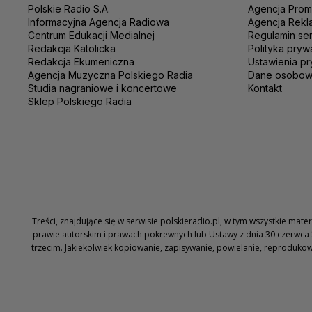
Polskie Radio S.A.
Agencja Prom
Informacyjna Agencja Radiowa
Agencja Rekl
Centrum Edukacji Medialnej
Regulamin se
Redakcja Katolicka
Polityka pryw
Redakcja Ekumeniczna
Ustawienia pr
Agencja Muzyczna Polskiego Radia
Dane osobo
Studia nagraniowe i koncertowe
Kontakt
Sklep Polskiego Radia
Treści, znajdujące się w serwisie polskieradio.pl, w tym wszystkie ma
prawie autorskim i prawach pokrewnych lub Ustawy z dnia 30 czerwca 
trzecim. Jakiekolwiek kopiowanie, zapisywanie, powielanie, reproduko