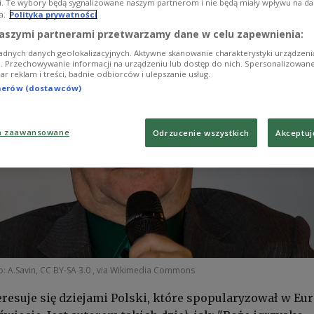
i. Te wybory będą sygnalizowane naszym partnerom i nie będą miały wpływu na d
a.
Polityka prywatności
aszymi partnerami przetwarzamy dane w celu zapewnienia:
adnych danych geolokalizacyjnych. Aktywne skanowanie charakterystyki urządzen
ji. Przechowywanie informacji na urządzeniu lub dostęp do nich. Spersonalizowane
iar reklam i treści, badnie odbiorców i ulepszanie usług.
tnerów (dostawców)
a zaawansowane
Odrzucenie wszystkich
Akceptuj
: A.Savin, CC BY-SA 3.0
, via Wikimedia Commons
eresuje się dziejami Polski, które spopularyzował w Eu