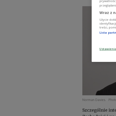
prywatnośc
przeglądani
Wraz z n
Użycie dokł
identyfikac
treści, pom
Lista par
Ustawieni
Norman Davies.
Photo
Szczególnie int