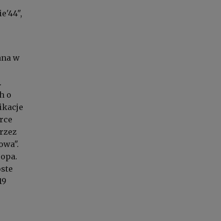
e'44",
ana w
.
h o
ikacje
erce
przez
owa".
ropa.
oste
19