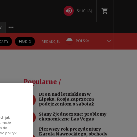
SŁUCHAJ
Y
POLSKA
CASTY
RADIO
REDAKCJE:
ENGLISH
БЕЛАРУСКАЯ
Popularne /
DEUTSCH
Dron nad lotniskiem w
1
Lipsku. Rosja zaprzecza
РУССКИЙ
podejrzeniom o sabotaż
2
Stany Zjednoczone: problemy
ch jak
УКРАЇНСЬКА
ekonomiczne Las Vegas
ik może
wa do
Pierwszy rok prezydentury
e polityki
Karola Nawrockiego, obchody