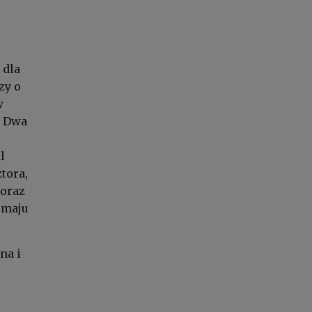
 dla
zy o
w
. Dwa
l
tora,
 oraz
 maju
na i