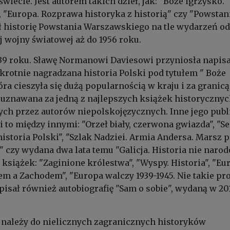
świecie. Jest autorem takich dzieł, jak: "Boże igrzysko.
, "Europa. Rozprawa historyka z historią" czy "Powstani
 historię Powstania Warszawskiego na tle wydarzeń od
 wojny światowej aż do 1956 roku.
939 roku. Sławę Normanowi Daviesowi przyniosła napis
okrotnie nagradzana historia Polski pod tytułem " Boże
która cieszyła się dużą popularnością w kraju i za granicą
t uznawana za jedną z najlepszych książek historycznyc
ych przez autorów niepolskojęzycznych. Inne jego publ
i to między innymi: "Orzeł biały, czerwona gwiazda", "S
historia Polski", "Szlak Nadziei. Armia Andersa. Marsz 
" czy wydana dwa lata temu "Galicja. Historia nie narod
 książek: "Zaginione królestwa", "Wyspy. Historia", "Eu
 a Zachodem", "Europa walczy 1939-1945. Nie takie pr
pisał również autobiografię "Sam o sobie", wydaną w 20
 należy do nielicznych zagranicznych historyków