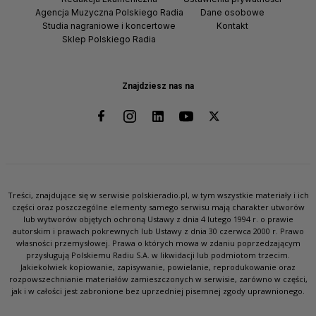
Agencja Muzyczna Polskiego Radia
Dane osobowe
Studia nagraniowe i koncertowe
Kontakt
Sklep Polskiego Radia
Znajdziesz nas na
Treści, znajdujące się w serwisie polskieradio.pl, w tym wszystkie materiały i ich
części oraz poszczególne elementy samego serwisu mają charakter utworów
lub wytworów objętych ochroną Ustawy z dnia 4 lutego 1994 r. o prawie
autorskim i prawach pokrewnych lub Ustawy z dnia 30 czerwca 2000 r. Prawo
własności przemysłowej. Prawa o których mowa w zdaniu poprzedzającym
przysługują Polskiemu Radiu S.A. w likwidacji lub podmiotom trzecim.
Jakiekolwiek kopiowanie, zapisywanie, powielanie, reprodukowanie oraz
rozpowszechnianie materiałów zamieszczonych w serwisie, zarówno w części,
jak i w całości jest zabronione bez uprzedniej pisemnej zgody uprawnionego.