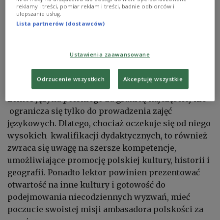
reklamy i treści, pomiar reklam i treści, badnie odbiorców i
ulepszanie usług.
Lista partnerów (dostawców)
Ustawienia zaawansowane
Zdjęcie ilustracyjne
Shutterstock/Dean Drobot
Odrzucenie wszystkich
Akceptuję wszystkie
Lektor języka polskiego za granicą najczęściej nie
ogranicza się tylko do prowadzenia zajęć
językowych. Dlatego, chociaż oczekuje się od niego
wysokich kwalifikacji dydaktycznych, to również
zwraca się uwagę na szersze kompetencje,
umożliwiające promocję polskiej kultury, historii i
geografii. Ponadto lektor powinien prezentować
otwartość na inne kultury i gotowość do
podejmowania niecodziennych wyzwań, mieć
poczucie swoistej misji ambasadora polskości za