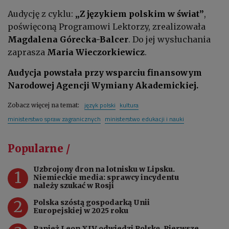
Audycję z cyklu:
„Z językiem polskim w świat”
,
poświęconą Programowi Lektorzy, zrealizowała
Magdalena Górecka-Balcer
. Do jej wysłuchania
zaprasza
Maria Wieczorkiewicz
.
Audycja powstała przy wsparciu finansowym
Narodowej Agencji Wymiany Akademickiej.
język polski
kultura
Zobacz więcej na temat:
ministerstwo spraw zagranicznych
ministerstwo edukacji i nauki
Popularne /
Uzbrojony dron na lotnisku w Lipsku.
1
Niemieckie media: sprawcy incydentu
należy szukać w Rosji
2
Polska szóstą gospodarką Unii
Europejskiej w 2025 roku
Papież Leon XIV odwiedzi Polskę. Pierwsze