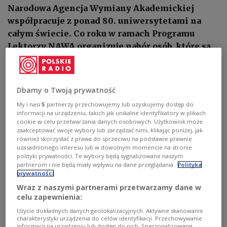
Narodowa Agencja Wymiany Akademickiej
współpracuje z ponad 80. uniwersytetami na
całym świecie. Co roku w ramach Programu
Lektorzy NAWA organizuje nabór osób, które są
delegowane do pracy w zagranicznych
uczelniach.
Dbamy o Twoją prywatność
1
AUDIO
My i nasi
5
partnerzy przechowujemy lub uzyskujemy dostęp do


informacji na urządzeniu, takich jak unikalne identyfikatory w plikach
17'09
cookie w celu przetwarzania danych osobowych. Użytkownik może
zaakceptować swoje wybory lub zarządzać nimi, klikając poniżej, jak
Goście audycji „Z językiem polskim w świat”: Kamila Dembińska,
również skorzystać z prawa do sprzeciwu na podstawie prawnie
dyrektor Biura Programów Języka Polskiego NAWA oraz Mariusz Czech,
specjalista Biura, opowiadają o Programie Lektorzy. Rozmowa Marii
uzasadnionego interesu lub w dowolnym momencie na stronie
Wieczorkiewicz [posłuchaj]
polityki prywatności. Te wybory będą sygnalizowane naszym
partnerom i nie będą miały wpływu na dane przeglądania.
Polityka
prywatności
Wraz z naszymi partnerami przetwarzamy dane w
celu zapewnienia:
Użycie dokładnych danych geolokalizacyjnych. Aktywne skanowanie
charakterystyki urządzenia do celów identyfikacji. Przechowywanie
informacji na urządzeniu lub dostęp do nich. Spersonalizowane