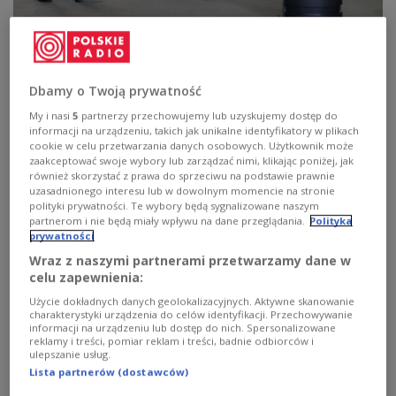
Der ungarische Regierungschef war am Dienstag in Berlin. Es war die
dritte Hauptstadt nach Warschau und Wien, die er in seiner neuen Rolle
als Ministerpräsident besucht hat.
EPA/FILIP SINGER
Dbamy o Twoją prywatność
Der ungarische Regierungschef war am Dienstag in
My i nasi
5
partnerzy przechowujemy lub uzyskujemy dostęp do
informacji na urządzeniu, takich jak unikalne identyfikatory w plikach
Berlin. Es war die dritte Hauptstadt nach Warschau
cookie w celu przetwarzania danych osobowych. Użytkownik może
und Wien, die er in seiner neuen Rolle als
zaakceptować swoje wybory lub zarządzać nimi, klikając poniżej, jak
Ministerpräsident besucht hat. Bei seinen
również skorzystać z prawa do sprzeciwu na podstawie prawnie
uzasadnionego interesu lub w dowolnym momencie na stronie
Gesprächen mit Bundeskanzler Friedrich Merz
polityki prywatności. Te wybory będą sygnalizowane naszym
ging es unter anderem um wirtschaftliche Fragen
partnerom i nie będą miały wpływu na dane przeglądania.
Polityka
prywatności
und die Sicherheit in Europa.
Peter Magyar
hat
Wraz z naszymi partnerami przetwarzamy dane w
deutsche Unternehmen zur Rückkehr nach Ungarn
celu zapewnienia:
aufgerufen. Wie er versicherte, gehe seine
Użycie dokładnych danych geolokalizacyjnych. Aktywne skanowanie
Regierung gegen das bislang größte
charakterystyki urządzenia do celów identyfikacji. Przechowywanie
informacji na urządzeniu lub dostęp do nich. Spersonalizowane
Investitionshemmnis vor – die Korruption.
reklamy i treści, pomiar reklam i treści, badnie odbiorców i
Zugleich kündigte er ein stärkeres internationales
ulepszanie usług.
Lista partnerów (dostawców)
Engagement an.