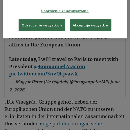
Ustawienia zaawansowane
I have arrived in Berlin for bilateral talks
with Chancellor
@bundeskanzler
.
Odrzucenie wszystkich
Akceptuję wszystkie
Germany is Hungary’s most important
economic partner and one of our closest
allies in the European Union.
Later today, I will travel to Paris to meet with
President
@EmmanuelMacron
.
pic.twitter.com/3nvQkjvawX
— Magyar Péter (Ne féljetek) (@magyarpeterMP)
June
2, 2026
„Die Visegrád-Gruppe gehört neben der
Europäischen Union und der NATO zu unseren
Prioritäten in der internationalen Zusammenarbeit.
Uns verbinden
enge polnisch-ungarische