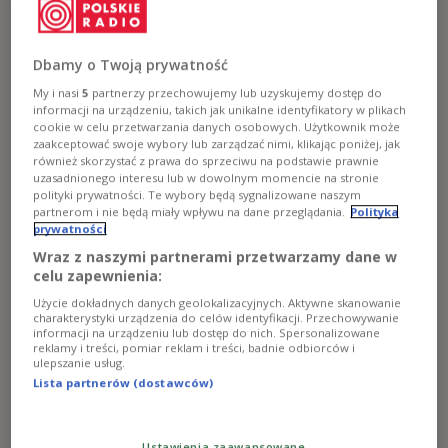
dziewięćdziesiątych w kręgu wielbicieli muzyki tradycyjnej
działających w Radiowym Centrum Kultury Ludowej.
Dbamy o Twoją prywatność
RCKL – powołany do życia w 1994 roku dzięki zabiegom Marii
My i nasi
5
partnerzy przechowujemy lub uzyskujemy dostęp do
Baliszewskiej stał się z miejsca ważnym ośrodkiem promowania (a
informacji na urządzeniu, takich jak unikalne identyfikatory w plikach
może najpierw „dostrzegania”, bowiem zjawisko było dość skutecznie
cookie w celu przetwarzania danych osobowych. Użytkownik może
niezauważane przez innych) polskiej muzyki folkowej. Nie przypadkiem
zaakceptować swoje wybory lub zarządzać nimi, klikając poniżej, jak
pojawia się tu przymiotnik „polskiej”, bowiem fakt, że tutejsza tradycja
również skorzystać z prawa do sprzeciwu na podstawie prawnie
uzasadnionego interesu lub w dowolnym momencie na stronie
muzyczna stała się ważnym źródłem inspiracji dla wykonawców stąd
polityki prywatności. Te wybory będą sygnalizowane naszym
jest również wielka zasługą RCKL – wszak jeszcze na początku lat
partnerom i nie będą miały wpływu na dane przeglądania.
Polityka
dziewięćdziesiątych na scenie folkowej dominowali artyści odwołujący
prywatności
się do tradycji andyjskiej i celtyckiej.
Wraz z naszymi partnerami przetwarzamy dane w
celu zapewnienia:
Naturalnym ciągiem dalszym działalności RCKL-u okazała się właśnie
Użycie dokładnych danych geolokalizacyjnych. Aktywne skanowanie
Nowa Tradycja. Festiwal z jednej strony miał nawiązywać do idei
charakterystyki urządzenia do celów identyfikacji. Przechowywanie
podobnych imprez odbywających się w wielu krajach, a zajmujących
informacji na urządzeniu lub dostęp do nich. Spersonalizowane
reklamy i treści, pomiar reklam i treści, badnie odbiorców i
się prezentowaniem niekomercyjnych zjawisk artystycznych. Zjawisk
ulepszanie usług.
pozostających w twórczym dialogu między ludową tradycją a –
Lista partnerów (dostawców)
szeroko rozumianą – współczesnością, gdzie wielość form, pomysłów
interpretacyjnych i stylistycznych „krzyżówek” są warunkowane jedynie
pomysłowością i wrażliwością muzyków – taka właśnie wkrótce miała
Ustawienia zaawansowane