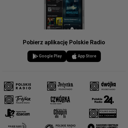
Tenis ziemny
Triathlon
Wioślarstwo
Pobierz aplikację Polskie Radio
Wspinaczka sportowa
Google Play
App Store
Zapasy
Żeglarstwo