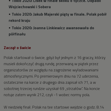
Tokio 2020: Lisek w finale skoku o tyczce. Odpadli
Wojciechowski i Sobera
Tokio 2020: Jakub Majerski piąty w finale. Polak pobił
rekord kraju
Tokio 2020: Joanna Linkiewicz awansowała do
półfinału
Zaczął o świcie
Polak startował o świcie, gdyż był jednym z 16 graczy, którzy
musieli dokończyć drugą rundę, przerwaną w piątek przez
organizatorów ze względu na zagrożenie wyładowaniami
atmosferycznymi. Po premierowym dniu na 72 uderzenia,
ostatecznie na karcie z drugiego dnia zapisał ich 71, a w
sobotniej trzeciej rundzie uzyskał 69 „strzałów”. Na koncie
notuje zatem wynik 212, czyli -1 wobec normy pola.
W niedzielę finał. Polak na tee startowe wejdzie o godz. 8.14