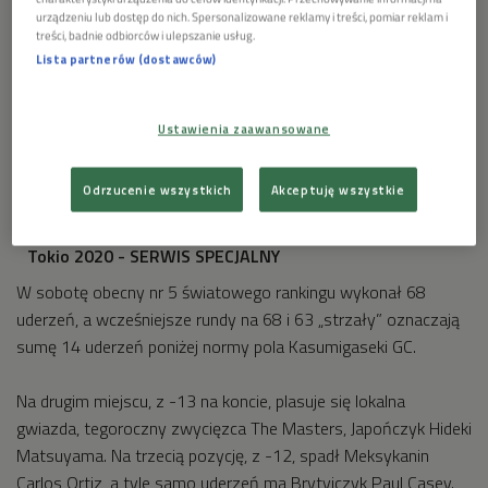
urządzeniu lub dostęp do nich. Spersonalizowane reklamy i treści, pomiar reklam i
treści, badnie odbiorców i ulepszanie usług.
Lista partnerów (dostawców)
Ustawienia zaawansowane
Odrzucenie wszystkich
Akceptuję wszystkie
Tokio 2020 - SERWIS SPECJALNY
W sobotę obecny nr 5 światowego rankingu wykonał 68
uderzeń, a wcześniejsze rundy na 68 i 63 „strzały” oznaczają
sumę 14 uderzeń poniżej normy pola Kasumigaseki GC.
Na drugim miejscu, z -13 na koncie, plasuje się lokalna
gwiazda, tegoroczny zwycięzca The Masters, Japończyk Hideki
Matsuyama. Na trzecią pozycję, z -12, spadł Meksykanin
Carlos Ortiz, a tyle samo uderzeń ma Brytyjczyk Paul Casey.