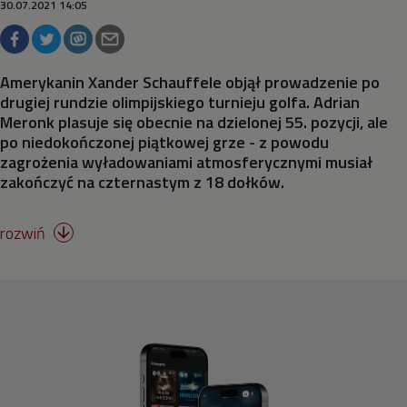
30.07.2021 14:05
Skateboarding
Skoki do wody
Amerykanin Xander Schauffele objął prowadzenie po
drugiej rundzie olimpijskiego turnieju golfa. Adrian
Meronk plasuje się obecnie na dzielonej 55. pozycji, ale
Skoki na trampolinie
po niedokończonej piątkowej grze - z powodu
zagrożenia wyładowaniami atmosferycznymi musiał
Surfing
zakończyć na czternastym z 18 dołków.
Strzelectwo
rozwiń

Szermierka
Taekwondo
Tenis stołowy