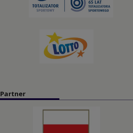
Kolarstwo szosowe
Kolarstwo torowe
Koszykówka
Koszykówka 3x3
Lekkoatletyka
Łucznictwo
Partner
Pięciobój nowoczesny
Piłka nożna