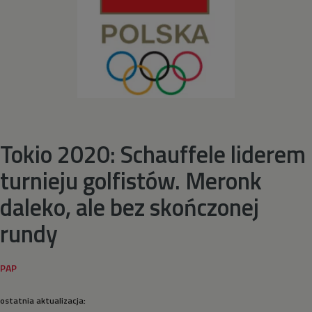
Piłka ręczna
Piłka wodna
Pływanie
Pływanie synchroniczne
Tokio 2020: Schauffele liderem
turnieju golfistów. Meronk
Podnoszenie ciężarów
daleko, ale bez skończonej
Rugby
rundy
Siatkówka
Siatkówka plażowa
ostatnia aktualizacja: