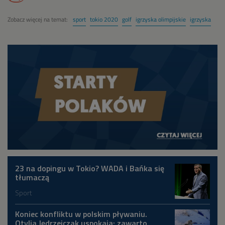
Zobacz więcej na temat:
sport
tokio 2020
golf
igrzyska olimpijskie
igrzyska
23 na dopingu w Tokio? WADA i Bańka się
tłumaczą
Sport
Koniec konfliktu w polskim pływaniu.
Otylia Jędrzejczak uspokaja: zawarto