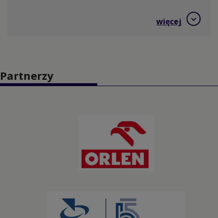
Hokej na trawie
więcej
Jeździectwo
Judo
Partnerzy
Kajakarstwo
Kajakarstwo górskie
Karate
Kolarstwo BMX
Kolarstwo górskie