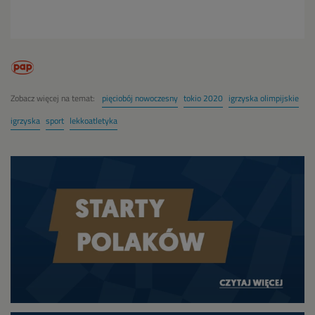
Zobacz więcej na temat:
pięciobój nowoczesny
tokio 2020
igrzyska olimpijskie
igrzyska
sport
lekkoatletyka