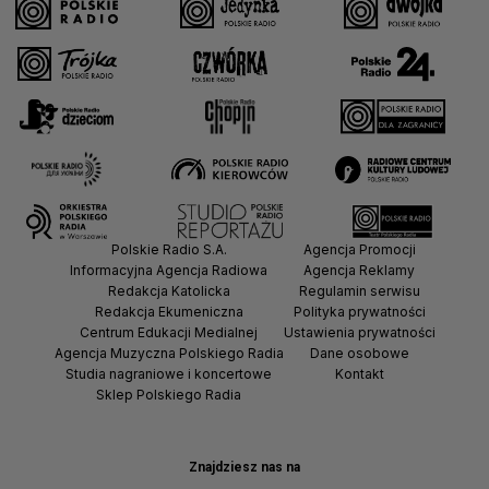
Polskie Radio S.A.
Agencja Promocji
Informacyjna Agencja Radiowa
Agencja Reklamy
Redakcja Katolicka
Regulamin serwisu
Redakcja Ekumeniczna
Polityka prywatności
Centrum Edukacji Medialnej
Ustawienia prywatności
Agencja Muzyczna Polskiego Radia
Dane osobowe
Studia nagraniowe i koncertowe
Kontakt
Sklep Polskiego Radia
Znajdziesz nas na