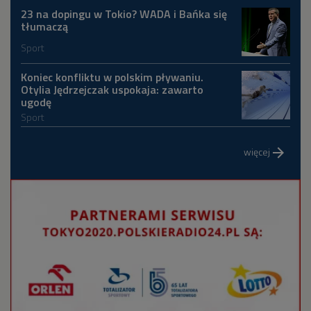
23 na dopingu w Tokio? WADA i Bańka się
tłumaczą
Sport
Koniec konfliktu w polskim pływaniu.
Otylia Jędrzejczak uspokaja: zawarto
ugodę
Sport
więcej
arrow_forward