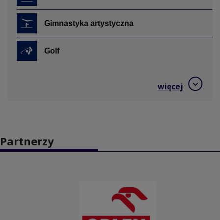
Gimnastyka artystyczna
Golf
Hokej na trawie
więcej
Jeździectwo
Judo
Partnerzy
Kajakarstwo
Kajakarstwo górskie
Karate