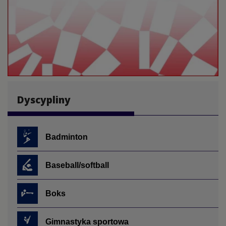
Dyscypliny
Badminton
Baseball/softball
Boks
Gimnastyka sportowa