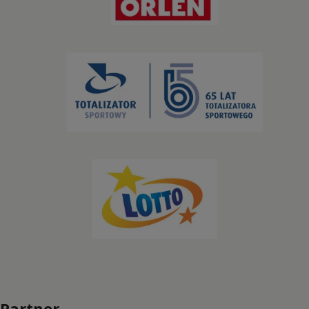
Kolarstwo BMX
Kolarstwo górskie
Kolarstwo szosowe
Kolarstwo torowe
Koszykówka
Koszykówka 3x3
Lekkoatletyka
Łucznictwo
Partner