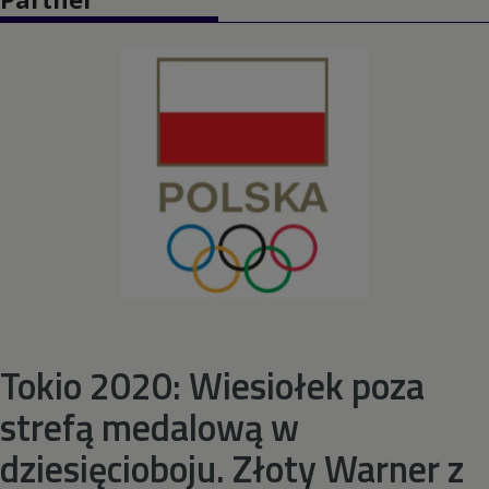
Pięciobój nowoczesny
Piłka nożna
Piłka ręczna
Piłka wodna
Pływanie
Pływanie synchroniczne
Tokio 2020: Wiesiołek poza
strefą medalową w
Podnoszenie ciężarów
dziesięcioboju. Złoty Warner z
Rugby