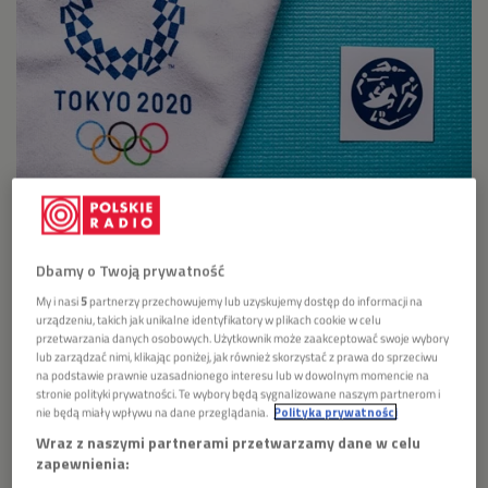
Tokio 2020
Foto: Shutterstock.com/kovop58
Igrzyska w Tokio potrwają do 8 sierpnia
Dbamy o Twoją prywatność
Impreza w stolicy Japonii pierwotnie miała się odbyć
My i nasi
5
partnerzy przechowujemy lub uzyskujemy dostęp do informacji na
rok temu, ale została przełożona z powodu pandemii
urządzeniu, takich jak unikalne identyfikatory w plikach cookie w celu
przetwarzania danych osobowych. Użytkownik może zaakceptować swoje wybory
koronawirusa SARS-CoV-2
lub zarządzać nimi, klikając poniżej, jak również skorzystać z prawa do sprzeciwu
na podstawie prawnie uzasadnionego interesu lub w dowolnym momencie na
stronie polityki prywatności. Te wybory będą sygnalizowane naszym partnerom i
>>>
SPRAWDŹ TABELĘ MEDALOWĄ
nie będą miały wpływu na dane przeglądania.
Polityka prywatności
Wraz z naszymi partnerami przetwarzamy dane w celu
Polskie Radio - Oficjalny Nadawca Radiowy Igrzysk
zapewnienia:
Olimpijskich Tokio 2020 - przekaże 120 godzin transmisji,