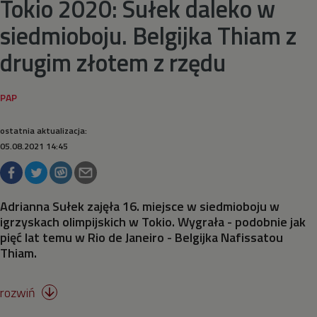
Tokio 2020: Sułek daleko w
siedmioboju. Belgijka Thiam z
Taekwondo
drugim złotem z rzędu
Tenis stołowy
Tenis ziemny
ostatnia aktualizacja:
05.08.2021 14:45
Triathlon
Wioślarstwo
Adrianna Sułek zajęła 16. miejsce w siedmioboju w
igrzyskach olimpijskich w Tokio. Wygrała - podobnie jak
Wspinaczka sportowa
pięć lat temu w Rio de Janeiro - Belgijka Nafissatou
Thiam.
Zapasy
rozwiń

Żeglarstwo