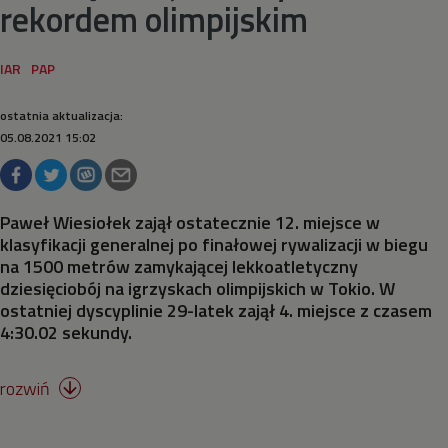
rekordem olimpijskim
Siatkówka
Siatkówka plażowa
ostatnia aktualizacja:
05.08.2021 15:02
Skateboarding
Skoki do wody
Paweł Wiesiołek zajął ostatecznie 12. miejsce w
klasyfikacji generalnej po finałowej rywalizacji w biegu
na 1500 metrów zamykającej lekkoatletyczny
Skoki na trampolinie
dziesięciobój na igrzyskach olimpijskich w Tokio. W
ostatniej dyscyplinie 29-latek zajął 4. miejsce z czasem
Surfing
4:30.02 sekundy.
Strzelectwo
rozwiń

Szermierka