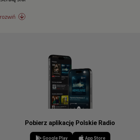
rozwiń

Surfing
Strzelectwo
Szermierka
Taekwondo
Tenis stołowy
Tenis ziemny
Triathlon
Pobierz aplikację Polskie Radio
Google Play
App Store
Wioślarstwo