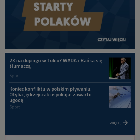
23 na dopingu w Tokio? WADA i Bańka się
tłumaczą
Sport
Koniec konfliktu w polskim pływaniu.
Otylia Jędrzejczak uspokaja: zawarto
ugodę
Sport
więcej
arrow_forward