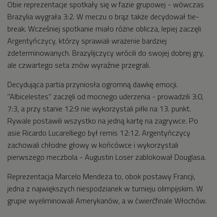
Obie reprezentacje spotkały się w fazie grupowej - wówczas
Brazylia wygrała 3:2. W meczu o brąz także decydował tie-
break. Wcześniej spotkanie miało różne oblicza, lepiej zaczęli
Argentyńczycy, którzy sprawiali wrażenie bardziej
zdeterminowanych. Brazylijczycy wrócili do swojej dobrej gry,
ale czwartego seta znów wyraźnie przegrali.
Decydująca partia przyniosła ogromną dawkę emocji.
"Albicelestes" zaczęli od mocnego uderzenia - prowadzili 3:0,
7:3, a przy stanie 12:9 nie wykorzystali piłki na 13. punkt.
Rywale postawili wszystko na jedną kartę na zagrywce. Po
asie Ricardo Lucarelliego był remis 12:12. Argentyńczycy
zachowali chłodne głowy w końcówce i wykorzystali
pierwszego meczbola - Augustin Loser zablokował Douglasa.
Reprezentacja Marcelo Mendeza to, obok postawy Francji,
jedna z największych niespodzianek w turnieju olimpijskim. W
grupie wyeliminowali Amerykanów, a w ćwierćfinale Włochów.