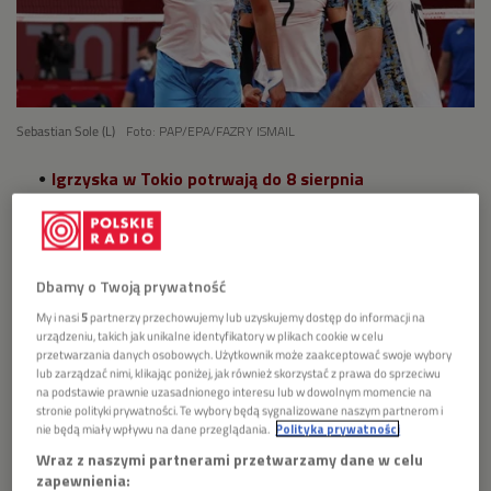
Sebastian Sole (L)
Foto: PAP/EPA/FAZRY ISMAIL
Igrzyska w Tokio potrwają do 8 sierpnia
Impreza w stolicy Japonii pierwotnie miała się odbyć
rok temu, ale została przełożona z powodu pandemii
koronawirusa SARS-CoV-2
Dbamy o Twoją prywatność
My i nasi
5
partnerzy przechowujemy lub uzyskujemy dostęp do informacji na
>>>
SPRAWDŹ TABELĘ MEDALOWĄ
urządzeniu, takich jak unikalne identyfikatory w plikach cookie w celu
przetwarzania danych osobowych. Użytkownik może zaakceptować swoje wybory
Polskie Radio - Oficjalny Nadawca Radiowy Igrzysk
lub zarządzać nimi, klikając poniżej, jak również skorzystać z prawa do sprzeciwu
na podstawie prawnie uzasadnionego interesu lub w dowolnym momencie na
Olimpijskich Tokio 2020 - przekaże 120 godzin transmisji,
stronie polityki prywatności. Te wybory będą sygnalizowane naszym partnerom i
relacji i serwisów z Japonii. Dodatkowo portal
nie będą miały wpływu na dane przeglądania.
Polityka prywatności
PolskieRadio24.pl specjalnie na to wielkie święto sportu
Wraz z naszymi partnerami przetwarzamy dane w celu
przygotował specjalny serwis.
zapewnienia: