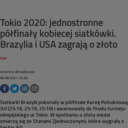
Pływanie synchroniczne
Tokio 2020: jednostronne
półfinały kobiecej siatkówki.
Podnoszenie ciężarów
Brazylia i USA zagrają o złoto
Rugby
Siatkówka
ostatnia aktualizacja:
06.08.2021 16:30
Siatkówka plażowa
Skateboarding
Siatkarki Brazylii pokonały w półfinale Koreę Południową
3:0 (25:16, 25:16, 25:16) i awansowały do finału turnieju
Skoki do wody
olimpijskiego w Tokio. W spotkaniu o złoty medal
zmierzą się ze Stanami Zjednoczonymi, które wygrały z
Serbią 3:0.
Skoki na trampolinie