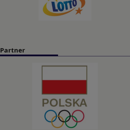
Koszykówka 3x3
Lekkoatletyka
Łucznictwo
Partner
Pięciobój nowoczesny
Piłka nożna
Piłka ręczna
Piłka wodna
Pływanie