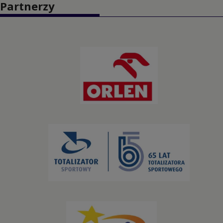
Partnerzy
Kajakarstwo
Kajakarstwo górskie
Karate
Kolarstwo BMX
Kolarstwo górskie
Kolarstwo szosowe
Kolarstwo torowe
Koszykówka