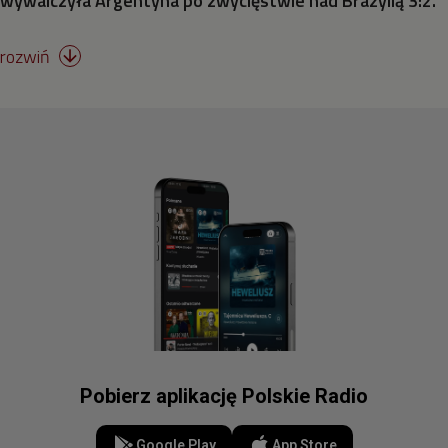
wywalczyła Argentyna po zwycięstwie nad Brazylią 3:2.
Surfing
rozwiń

Strzelectwo
Szermierka
Taekwondo
Tenis stołowy
Tenis ziemny
Triathlon
Pobierz aplikację Polskie Radio
Wioślarstwo
Google Play
App Store