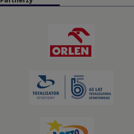
Kajakarstwo
Kajakarstwo górskie
Karate
Kolarstwo BMX
Kolarstwo górskie
Kolarstwo szosowe
Kolarstwo torowe
Koszykówka