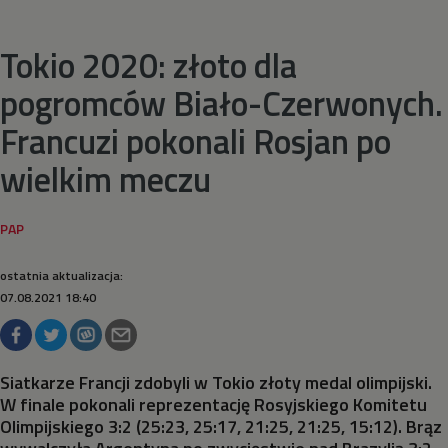
Pływanie synchroniczne
Tokio 2020: złoto dla
pogromców Biało-Czerwonych.
Podnoszenie ciężarów
Francuzi pokonali Rosjan po
Rugby
wielkim meczu
Siatkówka
Siatkówka plażowa
ostatnia aktualizacja:
07.08.2021 18:40
Skateboarding
Skoki do wody
Siatkarze Francji zdobyli w Tokio złoty medal olimpijski.
W finale pokonali reprezentację Rosyjskiego Komitetu
Olimpijskiego 3:2 (25:23, 25:17, 21:25, 21:25, 15:12). Brąz
Skoki na trampolinie