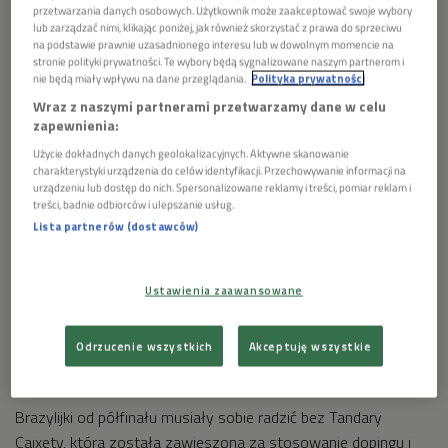
przetwarzania danych osobowych. Użytkownik może zaakceptować swoje wybory
Amerykanki wcześniej trzykrotnie grały w finale, ale wszystkie
lub zarządzać nimi, klikając poniżej, jak również skorzystać z prawa do sprzeciwu
na podstawie prawnie uzasadnionego interesu lub w dowolnym momencie na
przegrały: z Chinami w Los Angeles (1984) i dwukrotnie z
stronie polityki prywatności. Te wybory będą sygnalizowane naszym partnerom i
Brazylią w Pekinie (2008) i Londynie (2012). W Rio de Janeiro
nie będą miały wpływu na dane przeglądania.
Polityka prywatności
stanęły na najniższym stopniu podium.
Wraz z naszymi partnerami przetwarzamy dane w celu
zapewnienia:
Użycie dokładnych danych geolokalizacyjnych. Aktywne skanowanie
charakterystyki urządzenia do celów identyfikacji. Przechowywanie informacji na
urządzeniu lub dostęp do nich. Spersonalizowane reklamy i treści, pomiar reklam i
treści, badnie odbiorców i ulepszanie usług.
Lista partnerów (dostawców)
Ustawienia zaawansowane
Odrzucenie wszystkich
Akceptuję wszystkie
Tokio 2020 - SERWIS SPECJALNY
Brazylijki od półfinału musiały sobie radzić bez Tandary
Caixety, która została zawieszona za stosowanie dopingu i