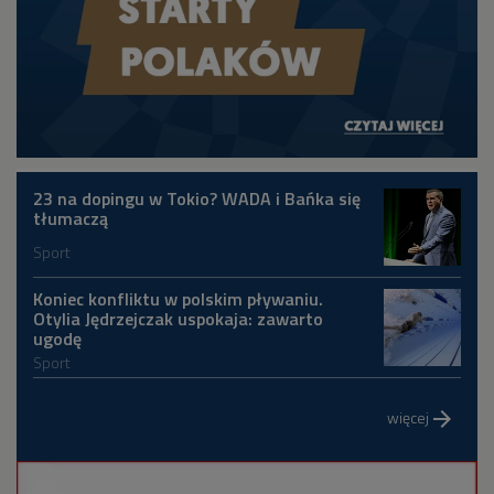
23 na dopingu w Tokio? WADA i Bańka się
tłumaczą
Sport
Koniec konfliktu w polskim pływaniu.
Otylia Jędrzejczak uspokaja: zawarto
ugodę
Sport
więcej
arrow_forward