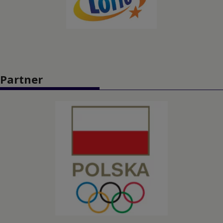
Koszykówka 3x3
Lekkoatletyka
Łucznictwo
Partner
Pięciobój nowoczesny
Piłka nożna
Piłka ręczna
Piłka wodna
Pływanie