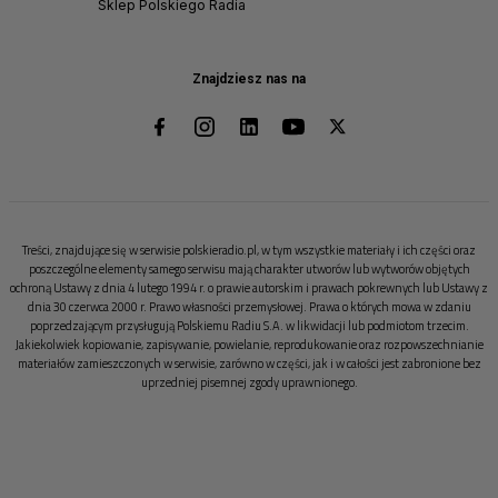
Sklep Polskiego Radia
Znajdziesz nas na
Treści, znajdujące się w serwisie polskieradio.pl, w tym wszystkie materiały i ich części oraz
poszczególne elementy samego serwisu mają charakter utworów lub wytworów objętych
ochroną Ustawy z dnia 4 lutego 1994 r. o prawie autorskim i prawach pokrewnych lub Ustawy z
dnia 30 czerwca 2000 r. Prawo własności przemysłowej. Prawa o których mowa w zdaniu
poprzedzającym przysługują Polskiemu Radiu S.A. w likwidacji lub podmiotom trzecim.
Jakiekolwiek kopiowanie, zapisywanie, powielanie, reprodukowanie oraz rozpowszechnianie
materiałów zamieszczonych w serwisie, zarówno w części, jak i w całości jest zabronione bez
uprzedniej pisemnej zgody uprawnionego.