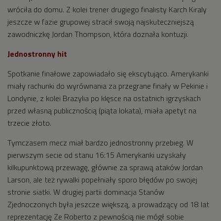
wróciła do domu. Z kolei trener drugiego finalisty Karch Kiraly
jeszcze w fazie grupowej stracił swoją najskuteczniejszą
zawodniczkę Jordan Thompson, która doznała kontuzji.
Jednostronny hit
Spotkanie finałowe zapowiadało się ekscytująco. Amerykanki
miały rachunki do wyrównania za przegrane finały w Pekinie i
Londynie, z kolei Brazylia po klęsce na ostatnich igrzyskach
przed własną publicznością (piąta lokata), miała apetyt na
trzecie złoto.
Tymczasem mecz miał bardzo jednostronny przebieg. W
pierwszym secie od stanu 16:15 Amerykanki uzyskały
kilkupunktową przewagę, głównie za sprawą ataków Jordan
Larson, ale też rywalki popełniały sporo błędów po swojej
stronie siatki. W drugiej partii dominacja Stanów
Zjednoczonych była jeszcze większą, a prowadzący od 18 lat
reprezentację Ze Roberto z pewnością nie mógł sobie