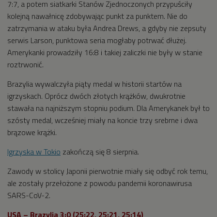
7:7, a potem siatkarki Stanów Zjednoczonych przypuściły
kolejną nawałnicę zdobywając punkt za punktem. Nie do
zatrzymania w ataku była Andrea Drews, a gdyby nie zepsuty
serwis Larson, punktowa seria mogłaby potrwać dłużej.
Amerykanki prowadziły 16:8 i takiej zaliczki nie były w stanie
roztrwonić.
Brazylia wywalczyła piąty medal w historii startów na
igrzyskach. Oprócz dwóch złotych krążków, dwukrotnie
stawała na najniższym stopniu podium. Dla Amerykanek był to
szósty medal, wcześniej miały na koncie trzy srebrne i dwa
brązowe krążki.
Igrzyska w Tokio
zakończą się 8 sierpnia.
Zawody w stolicy Japonii pierwotnie miały się odbyć rok temu,
ale zostały przełożone z powodu pandemii koronawirusa
SARS-CoV-2.
USA – Brazylia 3:0 (25:22, 25:21, 25:14)