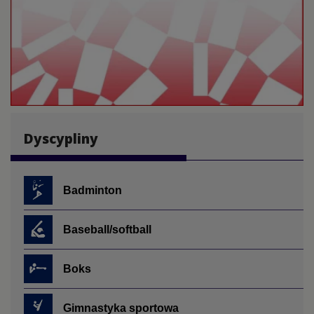
Dyscypliny
Badminton
Baseball/softball
Boks
Gimnastyka sportowa