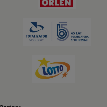
Kolarstwo BMX
Kolarstwo górskie
Kolarstwo szosowe
Kolarstwo torowe
Koszykówka
Koszykówka 3x3
Lekkoatletyka
Łucznictwo
Partner