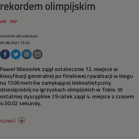
rekordem olimpijskim
Siatkówka
Siatkówka plażowa
ostatnia aktualizacja:
05.08.2021 15:02
Skateboarding
Skoki do wody
Paweł Wiesiołek zajął ostatecznie 12. miejsce w
klasyfikacji generalnej po finałowej rywalizacji w biegu
na 1500 metrów zamykającej lekkoatletyczny
Skoki na trampolinie
dziesięciobój na igrzyskach olimpijskich w Tokio. W
ostatniej dyscyplinie 29-latek zajął 4. miejsce z czasem
Surfing
4:30.02 sekundy.
Strzelectwo
rozwiń

Szermierka