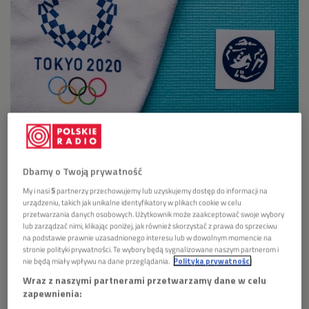
Tokio 2020
Foto: Shutterstock.com/kovop58
Igrzyska w Tokio potrwają do 8 sierpnia
Dbamy o Twoją prywatność
Impreza w stolicy Japonii pierwotnie miała się odbyć
My i nasi
5
partnerzy przechowujemy lub uzyskujemy dostęp do informacji na
rok temu, ale została przełożona z powodu pandemii
urządzeniu, takich jak unikalne identyfikatory w plikach cookie w celu
przetwarzania danych osobowych. Użytkownik może zaakceptować swoje wybory
koronawirusa SARS-CoV-2
lub zarządzać nimi, klikając poniżej, jak również skorzystać z prawa do sprzeciwu
na podstawie prawnie uzasadnionego interesu lub w dowolnym momencie na
stronie polityki prywatności. Te wybory będą sygnalizowane naszym partnerom i
>>>
SPRAWDŹ TABELĘ MEDALOWĄ
nie będą miały wpływu na dane przeglądania.
Polityka prywatności
Wraz z naszymi partnerami przetwarzamy dane w celu
Polskie Radio - Oficjalny Nadawca Radiowy Igrzysk
zapewnienia:
Olimpijskich Tokio 2020 - przekaże 120 godzin transmisji,