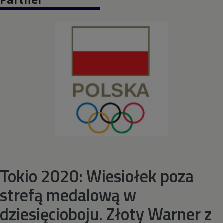
Pięciobój nowoczesny
Piłka nożna
Piłka ręczna
Piłka wodna
Pływanie
Pływanie synchroniczne
Tokio 2020: Wiesiołek poza
strefą medalową w
Podnoszenie ciężarów
dziesięcioboju. Złoty Warner z
Rugby