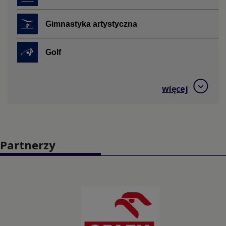
Gimnastyka artystyczna
Golf
Hokej na trawie
więcej
Jeździectwo
Judo
Partnerzy
Kajakarstwo
Kajakarstwo górskie
Karate