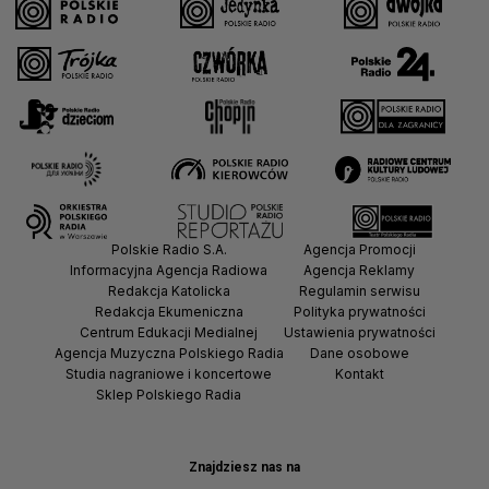
Polskie Radio S.A.
Agencja Promocji
Informacyjna Agencja Radiowa
Agencja Reklamy
Redakcja Katolicka
Regulamin serwisu
Redakcja Ekumeniczna
Polityka prywatności
Centrum Edukacji Medialnej
Ustawienia prywatności
Agencja Muzyczna Polskiego Radia
Dane osobowe
Studia nagraniowe i koncertowe
Kontakt
Sklep Polskiego Radia
Znajdziesz nas na