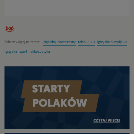
Zobacz więcej na temat:
pięciobój nowoczesny
tokio 2020
igrzyska olimpijskie
igrzyska
sport
lekkoatletyka