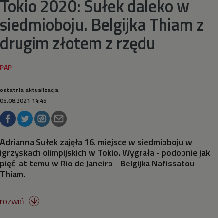
Tokio 2020: Sułek daleko w
siedmioboju. Belgijka Thiam z
Taekwondo
drugim złotem z rzędu
Tenis stołowy
Tenis ziemny
ostatnia aktualizacja:
05.08.2021 14:45
Triathlon
Wioślarstwo
Adrianna Sułek zajęła 16. miejsce w siedmioboju w
igrzyskach olimpijskich w Tokio. Wygrała - podobnie jak
Wspinaczka sportowa
pięć lat temu w Rio de Janeiro - Belgijka Nafissatou
Thiam.
Zapasy
rozwiń

Żeglarstwo