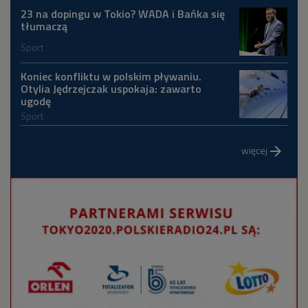
23 na dopingu w Tokio? WADA i Bańka się
tłumaczą
Sport
Koniec konfliktu w polskim pływaniu.
Otylia Jędrzejczak uspokaja: zawarto
ugodę
Sport
więcej
arrow_forward