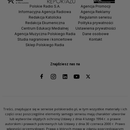
Polskie Radio S.A.
Agencja Promocji
Informacyjna Agencja Radiowa
Agencja Reklamy
Redakcja Katolicka
Regulamin serwisu
Redakcja Ekumeniczna
Polityka prywatności
Centrum Edukacji Medialnej
Ustawienia prywatności
Agencja Muzyczna Polskiego Radia
Dane osobowe
Studia nagraniowe i koncertowe
Kontakt
Sklep Polskiego Radia
Znajdziesz nas na
Treści, znajdujące się w serwisie polskieradio.pl, w tym wszystkie materiały i ich
części oraz poszczególne elementy samego serwisu mają charakter utworów
lub wytworów objętych ochroną Ustawy z dnia 4 lutego 1994 r. o prawie
autorskim i prawach pokrewnych lub Ustawy z dnia 30 czerwca 2000 r. Prawo
własności przemysłowej. Prawa o których mowa w zdaniu poprzedzającym