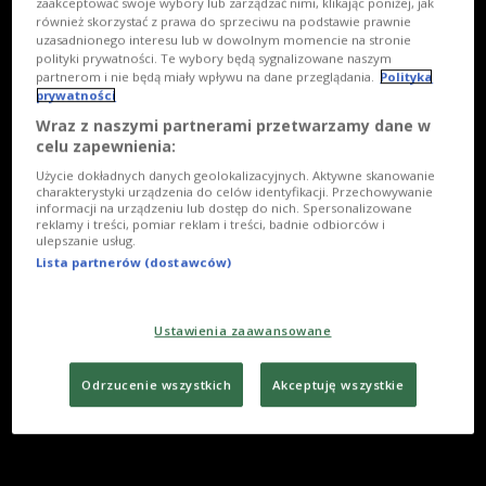
zaakceptować swoje wybory lub zarządzać nimi, klikając poniżej, jak
również skorzystać z prawa do sprzeciwu na podstawie prawnie
uzasadnionego interesu lub w dowolnym momencie na stronie
polityki prywatności. Te wybory będą sygnalizowane naszym
partnerom i nie będą miały wpływu na dane przeglądania.
Polityka
prywatności
Wraz z naszymi partnerami przetwarzamy dane w
celu zapewnienia:
Użycie dokładnych danych geolokalizacyjnych. Aktywne skanowanie
charakterystyki urządzenia do celów identyfikacji. Przechowywanie
informacji na urządzeniu lub dostęp do nich. Spersonalizowane
reklamy i treści, pomiar reklam i treści, badnie odbiorców i
ulepszanie usług.
Lista partnerów (dostawców)
Ustawienia zaawansowane
Odrzucenie wszystkich
Akceptuję wszystkie