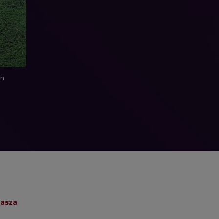
an
rasza