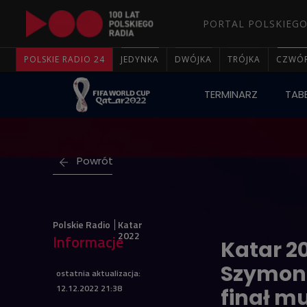
PORTAL POLSKIEGO
POLSKIE RADIO 24
JEDYNKA
DWÓJKA
TRÓJKA
CZWÓ
TERMINARZ
TABE
Powrót
Polskie Radio
Katar
2022
Informacje
Katar 2
Szymona
ostatnia aktualizacja:
12.12.2022 21:38
finał m