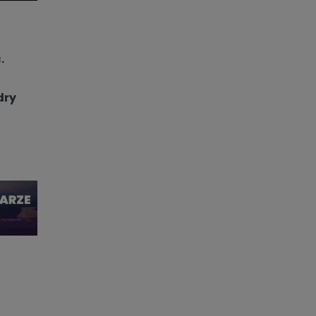
.
dry