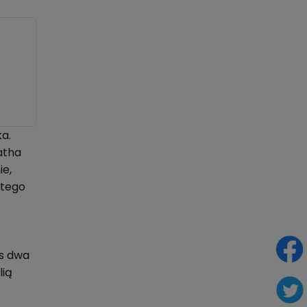
a.
atha
ie,
 tego
as dwa
lią