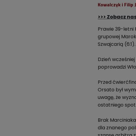
Kowalczyk i Filip 
>>> Zobacz nas
Prawie 39-letni
grupowej Maroka z
Szwajcarią (6:1).
Dzień wcześniej
poprowadzi Wło
Przed ćwierćfin
Orsato był wymi
uwagę, że wyzna
ostatniego spot
Brak Marciniaka
dla znanego pol
szanse arbitra z