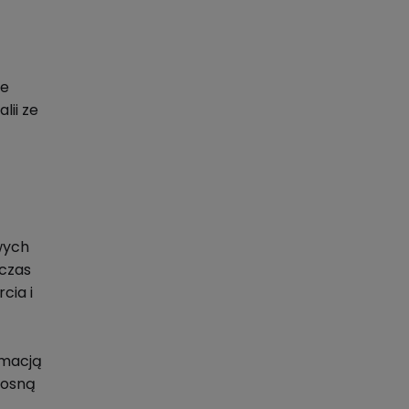
ie
lii ze
wych
wczas
cia i
rmacją
rosną