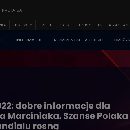
 RADIA SA
RKA
KIEROWCY
DZIECI
TEATR
CHOPIN
PR DLA ZAGRAN
LE
INFORMACJE
REPREZENTACJA POLSKI
DRUŻY

022: dobre informacje dla
 Marciniaka. Szanse Polaka
undialu rosną