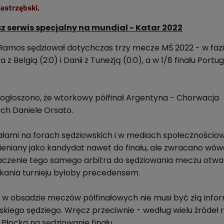
Jastrzębski.
z serwis specjalny na mundial - Katar 2022
 Ramos sędziował dotychczas trzy mecze MŚ 2022 - w faz
 Belgią (2:0) i Danii z Tunezją (0:0), a w 1/8 finału Portuga
 ogłoszono, że wtorkowy półfinał Argentyna - Chorwacja
ch Daniele Orsato.
ałami na forach sędziowskich i w mediach społecznościo
eniany jako kandydat nawet do finału, ale zwracano wó
czenie tego samego arbitra do sędziowania meczu otwar
kania turnieju byłoby precedensem.
 w obsadzie meczów półfinałowych nie musi być złą info
skiego sędziego. Wręcz przeciwnie - według wielu źródeł 
 Płocka na sędziowanie finału.