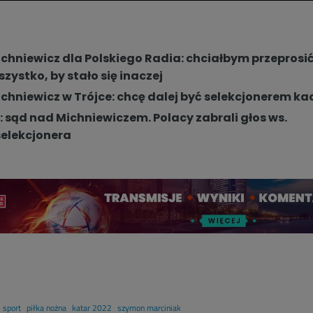
chniewicz dla Polskiego Radia: chciałbym przeprosić
zystko, by stało się inaczej
chniewicz w Trójce: chcę dalej być selekcjonerem ka
: sąd nad Michniewiczem. Polacy zabrali głos ws.
selekcjonera
sport
piłka nożna
katar 2022
szymon marciniak