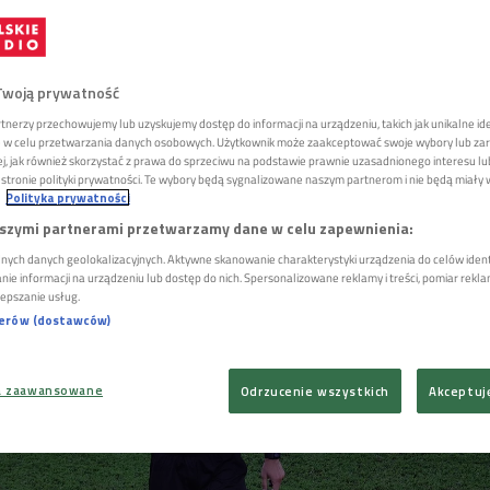
 arbiter Cesar Ramos poprowadzi drugi pół
Twoją prywatność
 mistrzostw świata w Katarze, w którym
tnerzy przechowujemy lub uzyskujemy dostęp do informacji na urządzeniu, takich jak unikalne id
tułu Francja zagra w środę z Marokiem. To
ie w celu przetwarzania danych osobowych. Użytkownik może zaakceptować swoje wybory lub zar
żej, jak również skorzystać z prawa do sprzeciwu na podstawie prawnie uzasadnionego interesu 
 Szymon Marciniak ma coraz większe szans
tronie polityki prywatności. Te wybory będą sygnalizowane naszym partnerom i nie będą miały
finału lub meczu o trzecie miejsce.
Polityka prywatności
szymi partnerami przetwarzamy dane w celu zapewnienia:
nych danych geolokalizacyjnych. Aktywne skanowanie charakterystyki urządzenia do celów identy
e informacji na urządzeniu lub dostęp do nich. Spersonalizowane reklamy i treści, pomiar reklam 
lepszanie usług.
nerów (dostawców)
a zaawansowane
Odrzucenie wszystkich
Akceptuj