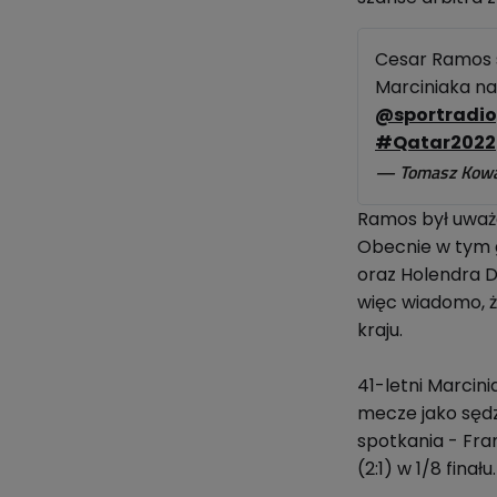
Cesar Ramos s
Marciniaka na
@sportradio
#Qatar2022
— Tomasz Kowa
Ramos był uważa
Obecnie w tym g
oraz Holendra D
więc wiadomo, ż
kraju.
41-letni Marcini
mecze jako sędz
spotkania - Fran
(2:1) w 1/8 finału.