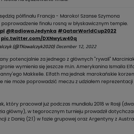
ędzią półfinału Francja - Maroko! Szanse Szymona
 poprowadzenie finału rosną w błyskawicznym tempie.
pl
@RadiowaJedynka
#QatarWorldCup2022
pic.twitter.com/DXNwyLw40q
lczyk (@TKowalczyk2020)
December 12, 2022
ny potencjalnie za jednego z głównych "rywali" Marciniak
ronie wymienia się jeszcze m.in. Amerykanina Ismaila Elf
anny'ego Makkelie. Elfath ma jednak marokańskie korzen
e nie może poprowadzić meczu z udziałem reprezentacji
ak, który pracował już podczas mundialu 2018 w Rosji (dwa
ia główny), w tegorocznym turnieju prowadził dotychcz
cji z Danią (2:1) w fazie grupowej oraz Argentyny z Austra