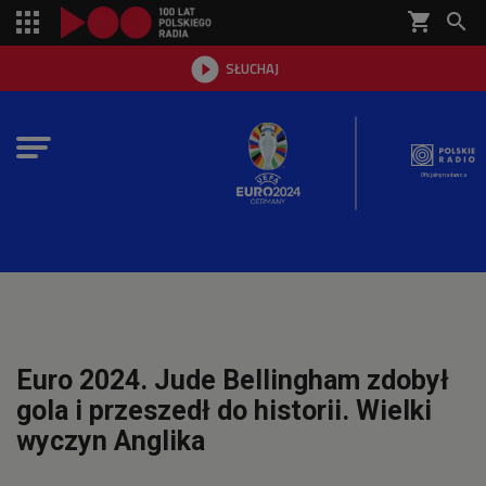
shopping_cart


SŁUCHAJ

Oficjalny nadawca
Euro 2024. Jude Bellingham zdobył
gola i przeszedł do historii. Wielki
wyczyn Anglika