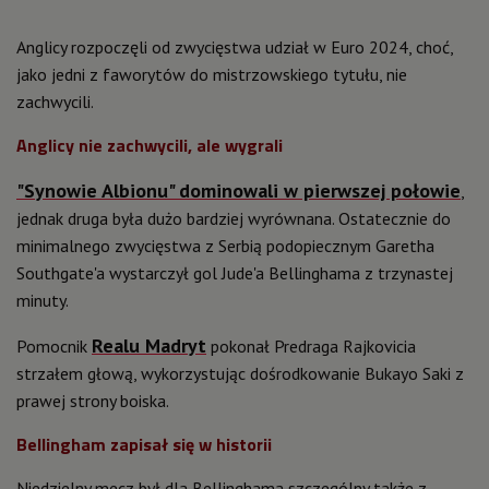
Anglicy rozpoczęli od zwycięstwa udział w Euro 2024, choć,
jako jedni z faworytów do mistrzowskiego tytułu, nie
zachwycili.
Anglicy nie zachwycili, ale wygrali
"Synowie Albionu" dominowali w pierwszej połowie
,
jednak druga była dużo bardziej wyrównana. Ostatecznie do
minimalnego zwycięstwa z Serbią podopiecznym Garetha
Southgate'a wystarczył gol Jude'a Bellinghama z trzynastej
minuty.
Realu Madryt
Pomocnik
pokonał Predraga Rajkovicia
strzałem głową, wykorzystując dośrodkowanie Bukayo Saki z
prawej strony boiska.
Bellingham zapisał się w historii
Niedzielny mecz był dla Bellinghama szczególny także z