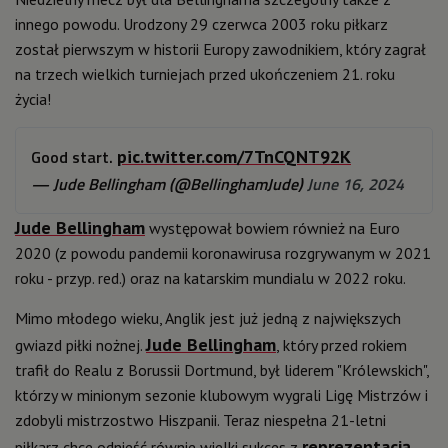
innego powodu. Urodzony 29 czerwca 2003 roku piłkarz
został pierwszym w historii Europy zawodnikiem, który zagrał
na trzech wielkich turniejach przed ukończeniem 21. roku
życia!
Good start.
pic.twitter.com/7TnCQNT92K
— Jude Bellingham (@BellinghamJude)
June 16, 2024
Jude Bellingham
występował bowiem również na Euro
2020 (z powodu pandemii koronawirusa rozgrywanym w 2021
roku - przyp. red.) oraz na katarskim mundialu w 2022 roku.
Mimo młodego wieku, Anglik jest już jedną z największych
Jude Bellingham
gwiazd piłki nożnej.
, który przed rokiem
trafił do Realu z Borussii Dortmund, był liderem "Królewskich",
którzy w minionym sezonie klubowym wygrali Ligę Mistrzów i
zdobyli mistrzostwo Hiszpanii. Teraz niespełna 21-letni
reprezentacją
piłkarz chce odnieść równie wielki sukces z