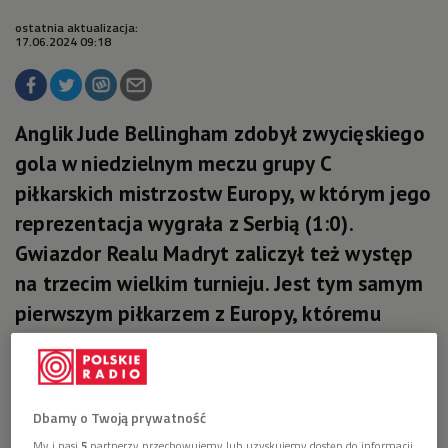
ostatnia aktualizacja:
17.06.2024 09:18
Anglik Jude Bellingham zdobył zwycięskiego
gola w niedzielnym meczu grupy C
piłkarskich mistrzostw Europy, w którym jego
reprezentacja wygrała z Serbią (1:0).
Gwiazdor Realu Madryt zaliczył też występ
na trzecim wielkim turnieju. Jest tym samym
pierwszym piłkarzem z Europy, któremu
udało się tego dokonać przed ukończeniem
21. roku życia.
Dbamy o Twoją prywatność
My i nasi
5
partnerzy przechowujemy lub uzyskujemy dostęp do informacji