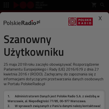
shopping_cart


SŁUCHAJ
X

Szanowny
Polskie Radio
Muzyka
Specjalne
Użytkowniku
40 lat Timbalanda
25 maja 2018 roku zaczęło obowiązywać Rozporządzenie
Parlamentu Europejskiego i Rady (UE) 2016/679 z dnia 27
kwietnia 2016 r (RODO). Zachęcamy do zapoznania się z
ostatnia aktualizacja:
informacjami dotyczącymi przetwarzania danych osobowych
10.03.2011 14:42
w Portalu PolskieRadio.pl
1.
Administratorem Danych jest Polskie Radio S.A. z siedzibą w
10 marca przypada jubileusz producenta,
Warszawie, al. Niepodległości 77/85, 00-977 Warszawa.
kompozytora i rapera, który odmienił oblicze muzyki
2.
W sprawach związanych z Pani/a danymi należy kontaktować
pop.