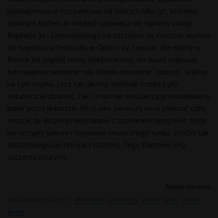
polskiej muzyce rozrywkowej od dobrych kilku lat, któremu
dziwnym trafem w mediach poświęca się najmniej uwagi.
Aspiracje jej i Czerniawskiego na szczęście są znacznie wyższe
niż nagroda na festiwalu w Opolu czy Sopocie. Nie mamy w
Polsce ani prężnej sceny elektronicznej, ani avant popowej,
tym większe wrażenie robi śmiałe mieszanie "obcych" stylów
na tym krążku. Lecz tak jak mur berliński trzeba było
ostatecznie zburzyć, tak i u nas nie wystarczy przeskakiwanie
barier przez jednostki. Ktoś jako pierwszy musi pokazać całej
reszcie, że eksperymentowanie z brzmieniem przynieść może
komercyjny sukces i ożywienie muzycznego rynku, choćby tak
skostniałego jak ten nasz rodzimy. Tego Ramonie Rey
szczerze życzymy.
Natalia Kanabus
Zobacz więcej na temat:
alternatywa
ramona rey
polska
opole
niemcy
grunty