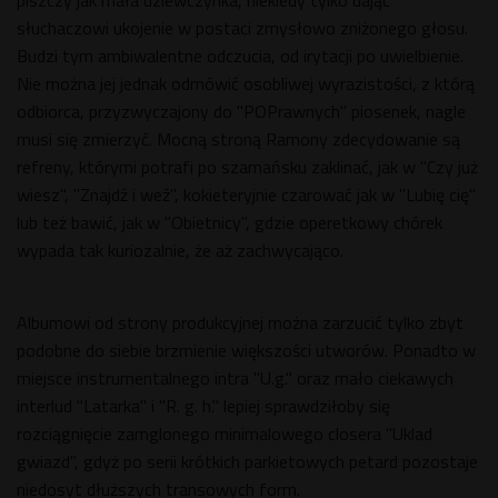
piszczy jak mała dziewczynka, niekiedy tylko dając
słuchaczowi ukojenie w postaci zmysłowo zniżonego głosu.
Budzi tym ambiwalentne odczucia, od irytacji po uwielbienie.
Nie można jej jednak odmówić osobliwej wyrazistości, z którą
odbiorca, przyzwyczajony do "POPrawnych" piosenek, nagle
musi się zmierzyć. Mocną stroną Ramony zdecydowanie są
refreny, którymi potrafi po szamańsku zaklinać, jak w "Czy już
wiesz", "Znajdź i weź", kokieteryjnie czarować jak w "Lubię cię"
lub też bawić, jak w "Obietnicy", gdzie operetkowy chórek
wypada tak kuriozalnie, że aż zachwycająco.
Albumowi od strony produkcyjnej można zarzucić tylko zbyt
podobne do siebie brzmienie większości utworów. Ponadto w
miejsce instrumentalnego intra "U.g." oraz mało ciekawych
interlud "Latarka" i "R. g. h." lepiej sprawdziłoby się
rozciągnięcie zamglonego minimalowego closera "Uklad
gwiazd", gdyż po serii krótkich parkietowych petard pozostaje
niedosyt dłuższych transowych form.