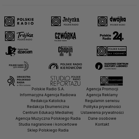
Polskie Radio S.A.
Agencja Promocji
Informacyjna Agencja Radiowa
Agencja Reklamy
Redakcja Katolicka
Regulamin serwisu
Redakcja Ekumeniczna
Polityka prywatności
Centrum Edukacji Medialnej
Ustawienia prywatności
Agencja Muzyczna Polskiego Radia
Dane osobowe
Studia nagraniowe i koncertowe
Kontakt
Sklep Polskiego Radia