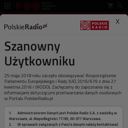
shopping_cart


SŁUCHAJ
X

Szanowny
Polskie Radio
Muzyka
Płyty
Użytkowniku
Ramona Rey - "Ramona Rey
2"
25 maja 2018 roku zaczęło obowiązywać Rozporządzenie
Parlamentu Europejskiego i Rady (UE) 2016/679 z dnia 27
kwietnia 2016 r (RODO). Zachęcamy do zapoznania się z
informacjami dotyczącymi przetwarzania danych osobowych
ostatnia aktualizacja:
w Portalu PolskieRadio.pl
17.09.2009 11:41
1.
Administratorem Danych jest Polskie Radio S.A. z siedzibą w
Warszawie, al. Niepodległości 77/85, 00-977 Warszawa.
Połamane bity i szaleńcze frazowanie w opozycji do
2.
W sprawach związanych z Pani/a danymi należy kontaktować