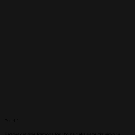
"Skarb"
Bezdyskusyjnie Ramona Rey to najciekawsze zjawisko w