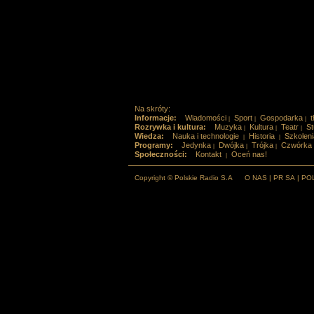
Na skróty:
Informacje:
Wiadomości
Sport
Gospodarka
t
|
|
|
Rozrywka i kultura:
Muzyka
Kultura
Teatr
St
|
|
|
Wiedza:
Nauka i technologie
Historia
Szkoleni
|
|
Programy:
Jedynka
Dwójka
Trójka
Czwórka
|
|
|
Społeczności:
Kontakt
Oceń nas!
|
Copyright © Polskie Radio S.A
O NAS
|
PR SA
|
PO