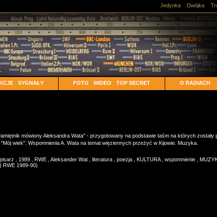
Jedynka
Dwójka
Tr
KCJE
SYGNAŁY
FOTO
WIDEO
TOP SECRET
O RADIACH
amiętnik mówiony Aleksandra Wata" - przygotowany na podstawie taśm na których zostały p
 "Mój wiek". Wspomnienia A. Wata na temat więziennych przeżyć w Kijowie. Muzyka.
pisarz
,
1989
,
RWE
,
Aleksander Wat
,
literatura
,
poezja
,
KULTURA
,
wspomnienie
,
MUZY
 | RWE 1989-90)