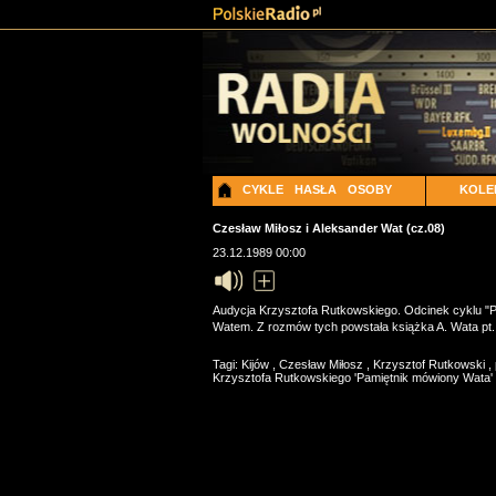
CYKLE
HASŁA
OSOBY
KOLE
Czesław Miłosz i Aleksander Wat (cz.08)
23.12.1989 00:00
Audycja Krzysztofa Rutkowskiego. Odcinek cyklu "P
Watem. Z rozmów tych powstała książka A. Wata pt.
Tagi:
Kijów
,
Czesław Miłosz
,
Krzysztof Rutkowski
,
Krzysztofa Rutkowskiego 'Pamiętnik mówiony Wata'