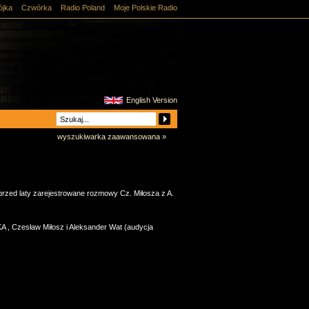
ójka
Czwórka
Radio Poland
Moje Polskie Radio
English Version
wyszukiwarka zaawansowana »
rzed laty zarejestrowane rozmowy Cz. Miłosza z A.
KA
,
Czesław Miłosz i Aleksander Wat (audycja