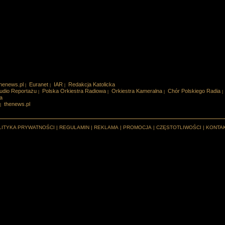
henews.pl
Euranet
IAR
Redakcja Katolicka
|
|
|
udio Reportażu
Polska Orkiestra Radiowa
Orkiestra Kameralna
Chór Polskiego Radia
|
|
|
|
a
thenews.pl
|
LITYKA PRYWATNOŚCI
|
REGULAMIN
|
REKLAMA
|
PROMOCJA
|
CZĘSTOTLIWOŚCI
|
KONTA