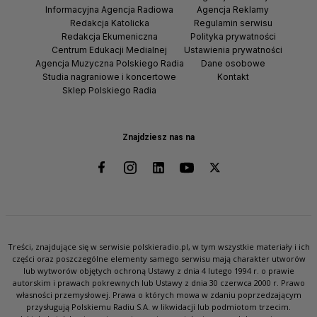
Informacyjna Agencja Radiowa
Agencja Reklamy
Redakcja Katolicka
Regulamin serwisu
Redakcja Ekumeniczna
Polityka prywatności
Centrum Edukacji Medialnej
Ustawienia prywatności
Agencja Muzyczna Polskiego Radia
Dane osobowe
Studia nagraniowe i koncertowe
Kontakt
Sklep Polskiego Radia
Znajdziesz nas na
Treści, znajdujące się w serwisie polskieradio.pl, w tym wszystkie materiały i ich
części oraz poszczególne elementy samego serwisu mają charakter utworów
lub wytworów objętych ochroną Ustawy z dnia 4 lutego 1994 r. o prawie
autorskim i prawach pokrewnych lub Ustawy z dnia 30 czerwca 2000 r. Prawo
własności przemysłowej. Prawa o których mowa w zdaniu poprzedzającym
przysługują Polskiemu Radiu S.A. w likwidacji lub podmiotom trzecim.