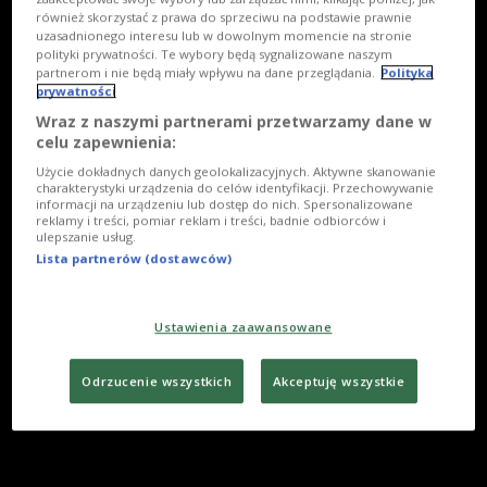
również skorzystać z prawa do sprzeciwu na podstawie prawnie
uzasadnionego interesu lub w dowolnym momencie na stronie
polityki prywatności. Te wybory będą sygnalizowane naszym
partnerom i nie będą miały wpływu na dane przeglądania.
Polityka
prywatności
Wraz z naszymi partnerami przetwarzamy dane w
celu zapewnienia:
Użycie dokładnych danych geolokalizacyjnych. Aktywne skanowanie
charakterystyki urządzenia do celów identyfikacji. Przechowywanie
informacji na urządzeniu lub dostęp do nich. Spersonalizowane
reklamy i treści, pomiar reklam i treści, badnie odbiorców i
ulepszanie usług.
Lista partnerów (dostawców)
Ustawienia zaawansowane
Odrzucenie wszystkich
Akceptuję wszystkie