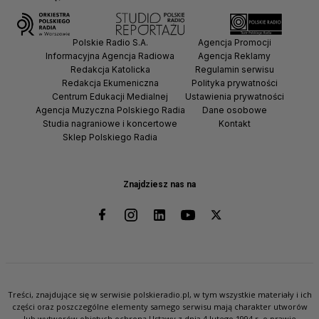
Polskie Radio S.A.
Agencja Promocji
Informacyjna Agencja Radiowa
Agencja Reklamy
Redakcja Katolicka
Regulamin serwisu
Redakcja Ekumeniczna
Polityka prywatności
Centrum Edukacji Medialnej
Ustawienia prywatności
Agencja Muzyczna Polskiego Radia
Dane osobowe
Studia nagraniowe i koncertowe
Kontakt
Sklep Polskiego Radia
Znajdziesz nas na
Treści, znajdujące się w serwisie polskieradio.pl, w tym wszystkie materiały i ich
części oraz poszczególne elementy samego serwisu mają charakter utworów
lub wytworów objętych ochroną Ustawy z dnia 4 lutego 1994 r. o prawie