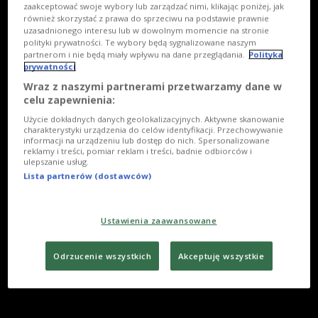
zaakceptować swoje wybory lub zarządzać nimi, klikając poniżej, jak
również skorzystać z prawa do sprzeciwu na podstawie prawnie
uzasadnionego interesu lub w dowolnym momencie na stronie
polityki prywatności. Te wybory będą sygnalizowane naszym
partnerom i nie będą miały wpływu na dane przeglądania.
Polityka
prywatności
Wraz z naszymi partnerami przetwarzamy dane w
celu zapewnienia:
Użycie dokładnych danych geolokalizacyjnych. Aktywne skanowanie
charakterystyki urządzenia do celów identyfikacji. Przechowywanie
informacji na urządzeniu lub dostęp do nich. Spersonalizowane
reklamy i treści, pomiar reklam i treści, badnie odbiorców i
ulepszanie usług.
Lista partnerów (dostawców)
Ustawienia zaawansowane
Odrzucenie wszystkich
Akceptuję wszystkie